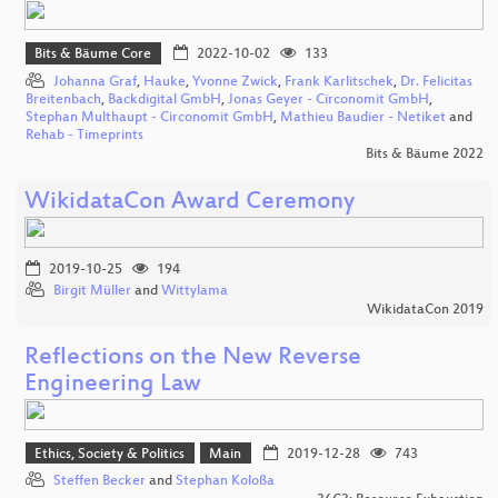
Bits & Bäume Core
2022-10-02
133
Johanna Graf
,
Hauke
,
Yvonne Zwick
,
Frank Karlitschek
,
Dr. Felicitas
Breitenbach
,
Backdigital GmbH
,
Jonas Geyer - Circonomit GmbH
,
Stephan Multhaupt - Circonomit GmbH
,
Mathieu Baudier - Netiket
and
Rehab - Timeprints
Bits & Bäume 2022
WikidataCon Award Ceremony
2019-10-25
194
Birgit Müller
and
Wittylama
WikidataCon 2019
Reflections on the New Reverse
Engineering Law
Ethics, Society & Politics
Main
2019-12-28
743
Steffen Becker
and
Stephan Koloßa