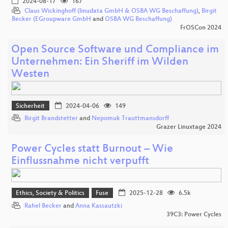
2024-08-17
167
Claus Wickinghoff (linudata GmbH & OSBA WG Beschaffung)
,
Birgit
Becker (EGroupware GmbH
and
OSBA WG Beschaffung)
FrOSCon 2024
Open Source Software und Compliance im
Unternehmen: Ein Sheriff im Wilden
Westen
Sicherheit
2024-04-06
149
Birgit Brandstetter
and
Nepomuk Trauttmansdorff
Grazer Linuxtage 2024
Power Cycles statt Burnout – Wie
Einflussnahme nicht verpufft
Ethics, Society & Politics
Fuse
2025-12-28
6.5k
Rahel Becker
and
Anna Kassautzki
39C3: Power Cycles