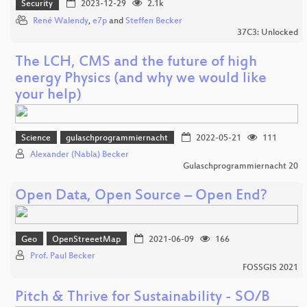
Security
2023-12-29
2.1k
René Walendy
,
e7p
and
Steffen Becker
37C3: Unlocked
The LCH, CMS and the future of high
energy Physics (and why we would like
your help)
Science
gulaschprogrammiernacht
2022-05-21
111
Alexander (Nabla) Becker
Gulaschprogrammiernacht 20
Open Data, Open Source – Open End?
Geo
OpenStreeetMap
2021-06-09
166
Prof. Paul Becker
FOSSGIS 2021
Pitch & Thrive for Sustainability - SO/B