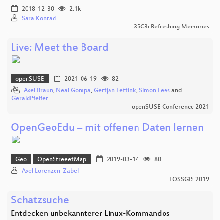
2018-12-30
2.1k
Sara Konrad
35C3: Refreshing Memories
Live: Meet the Board
openSUSE
2021-06-19
82
Axel Braun
,
Neal Gompa
,
Gertjan Lettink
,
Simon Lees
and
GeraldPfeifer
openSUSE Conference 2021
OpenGeoEdu – mit offenen Daten lernen
Geo
OpenStreeetMap
2019-03-14
80
Axel Lorenzen-Zabel
FOSSGIS 2019
Schatzsuche
Entdecken unbekannterer Linux-Kommandos