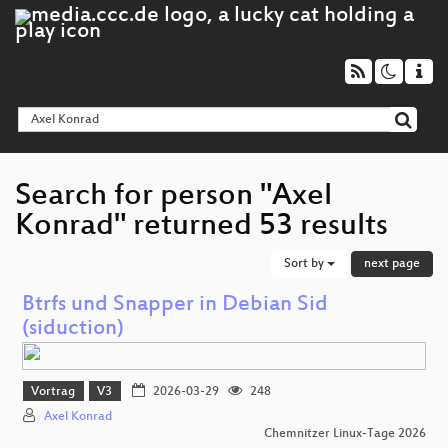
Search for person "Axel
Konrad" returned 53 results
Sort by
next page
Btrfs und Snapper in Debian Sid
(siduction)
Vortrag
V3
2026-03-29
248
Axel Konrad
Chemnitzer Linux-Tage 2026