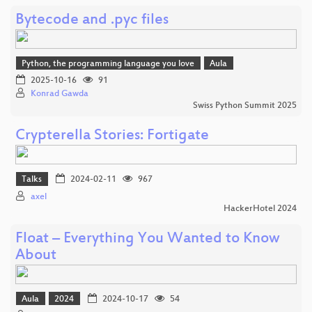
Bytecode and .pyc files
Python, the programming language you love
Aula
2025-10-16
91
Konrad Gawda
Swiss Python Summit 2025
Crypterella Stories: Fortigate
Talks
2024-02-11
967
axel
HackerHotel 2024
Float – Everything You Wanted to Know
About
Aula
2024
2024-10-17
54