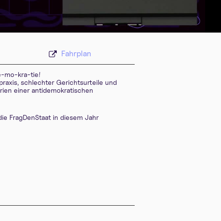
deu-eng 576p (webm)
Fahrplan
e-mo-kra-tie!
raxis, schlechter Gerichtsurteile und
arien einer antidemokratischen
 die FragDenStaat in diesem Jahr