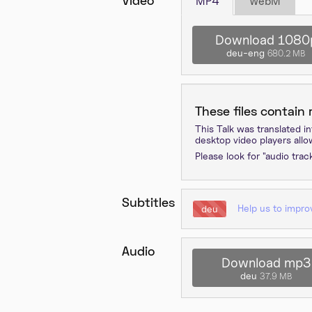
MP4
WebM
Download 1080
deu-eng
680.2 MB
These files contain
This Talk was translated i
desktop video players al
Please look for "audio trac
Subtitles
Help us to impro
deu
Audio
Download mp3
deu
37.9 MB