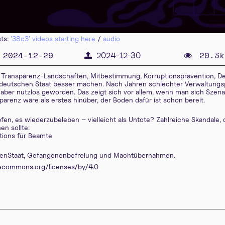
sts:
'38c3' videos starting here
/
audio
2024-12-29
20.3k
2024-12-30
Transparenz-Landschaften, Mitbestimmung, Korruptionsprävention, D
n deutschen Staat besser machen. Nach Jahren schlechter Verwaltungsp
len aber nutzlos geworden. Das zeigt sich vor allem, wenn man sich Szen
arenz wäre als erstes hinüber, der Boden dafür ist schon bereit.
mpfen, es wiederzubeleben – vielleicht als Untote? Zahlreiche Skandale,
en sollte:
ctions für Beamte
agDenStaat, Gefangenenbefreiung und Machtübernahmen.
ivecommons.org/licenses/by/4.0