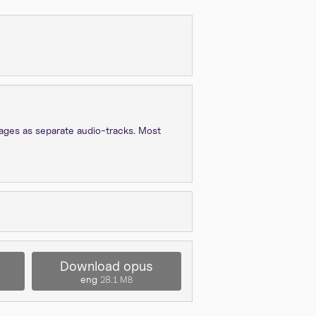
guages as separate audio-tracks. Most
Download opus
eng
28.1 MB