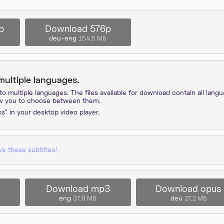
p
Download 576p
deu-eng
154.5 MB
 multiple languages.
nto multiple languages. The files available for download contain all lan
low you to choose between them.
ks" in your desktop video player.
ve these subtitles!
Download mp3
Download opus
eng
deu
37.9 MB
27.2 MB