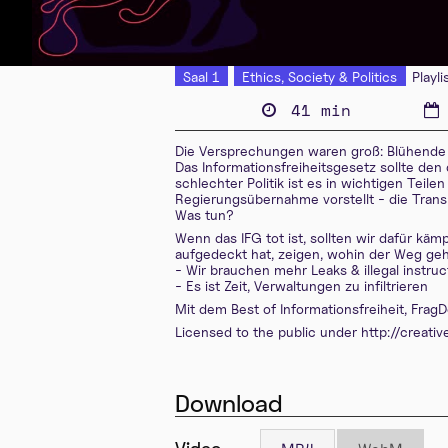
Saal 1
Ethics, Society & Politics
Playli
41 min
Die Versprechungen waren groß: Blühende 
Das Informationsfreiheitsgesetz sollte de
schlechter Politik ist es in wichtigen Tei
Regierungsübernahme vorstellt - die Transp
Was tun?
Wenn das IFG tot ist, sollten wir dafür kä
aufgedeckt hat, zeigen, wohin der Weg geh
- Wir brauchen mehr Leaks & illegal instru
- Es ist Zeit, Verwaltungen zu infiltrieren
Mit dem Best of Informationsfreiheit, Fr
Licensed to the public under http://creat
Download
Video