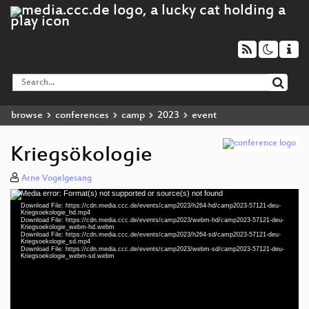
browse
conferences
camp
2023
event
Kriegsökologie
Arne Vogelgesang
Media error: Format(s) not supported or source(s) not found
Video
Download File: https://cdn.media.ccc.de/events/camp2023/h264-hd/camp2023-57121-deu-
Player
Kriegsoekologie_hd.mp4
Download File: https://cdn.media.ccc.de/events/camp2023/webm-hd/camp2023-57121-deu-
Kriegsoekologie_webm-hd.webm
Download File: https://cdn.media.ccc.de/events/camp2023/h264-sd/camp2023-57121-deu-
Kriegsoekologie_sd.mp4
Download File: https://cdn.media.ccc.de/events/camp2023/webm-sd/camp2023-57121-deu-
deu 1080p (mp4)
Kriegsoekologie_webm-sd.webm
deu 1080p (webm)
deu 576p (mp4)