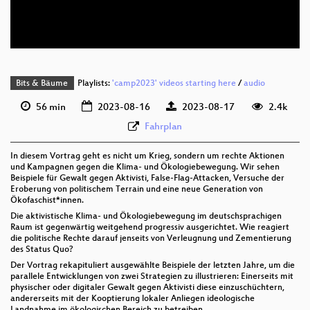
deu 576p (webm)
None
deu (todo)
Bits & Bäume
Playlists:
'camp2023' videos starting here
/
audio
56 min
2023-08-16
2023-08-17
2.4k
Fahrplan
In diesem Vortrag geht es nicht um Krieg, sondern um rechte Aktionen
und Kampagnen gegen die Klima- und Ökologiebewegung. Wir sehen
Beispiele für Gewalt gegen Aktivisti, False-Flag-Attacken, Versuche der
Eroberung von politischem Terrain und eine neue Generation von
Ökofaschist*innen.
Die aktivistische Klima- und Ökologiebewegung im deutschsprachigen
Raum ist gegenwärtig weitgehend progressiv ausgerichtet. Wie reagiert
die politische Rechte darauf jenseits von Verleugnung und Zementierung
des Status Quo?
Der Vortrag rekapituliert ausgewählte Beispiele der letzten Jahre, um die
parallele Entwicklungen von zwei Strategien zu illustrieren: Einerseits mit
physischer oder digitaler Gewalt gegen Aktivisti diese einzuschüchtern,
andererseits mit der Kooptierung lokaler Anliegen ideologische
Landnahme im ökologischen Bereich zu betreiben.