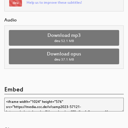
Help us to improve these subtitles!
deu
Audio
Download mp3
deu
52.1 MB
Download opus
deu
37.1 MB
Embed