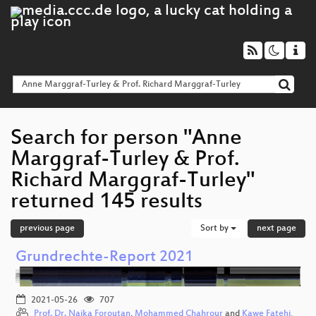
Search for person "Anne
Marggraf-Turley & Prof.
Richard Marggraf-Turley"
returned 145 results
previous page
Sort by
next page
Grundrechte-Report 2021
2021-05-26
707
Prof. Dr. Naika Foroutan
,
Mohammed Chahrour
and
Kawe Fatehi,