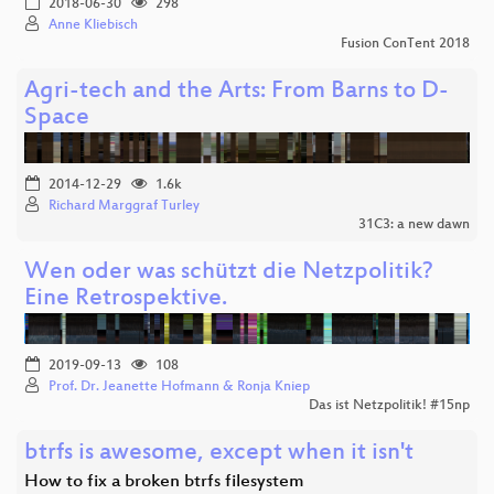
2018-06-30
298
Anne Kliebisch
Fusion ConTent 2018
Agri-tech and the Arts: From Barns to D-
Space
2014-12-29
1.6k
Richard Marggraf Turley
31C3: a new dawn
Wen oder was schützt die Netzpolitik?
Eine Retrospektive.
2019-09-13
108
Prof. Dr. Jeanette Hofmann & Ronja Kniep
Das ist Netzpolitik! #15np
btrfs is awesome, except when it isn't
How to fix a broken btrfs filesystem