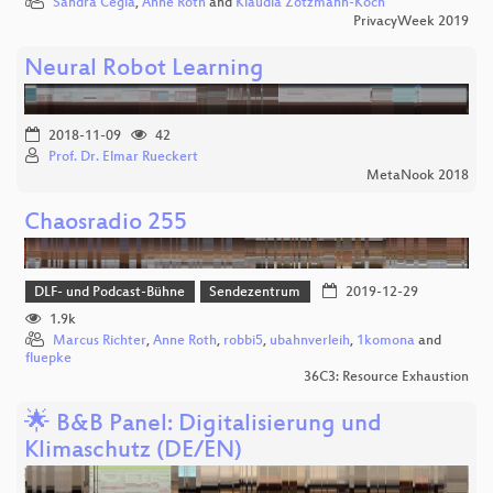
Sandra Cegla
,
Anne Roth
and
Klaudia Zotzmann-Koch
PrivacyWeek 2019
Neural Robot Learning
2018-11-09
42
Prof. Dr. Elmar Rueckert
MetaNook 2018
Chaosradio 255
DLF- und Podcast-Bühne
Sendezentrum
2019-12-29
1.9k
Marcus Richter
,
Anne Roth
,
robbi5
,
ubahnverleih
,
1komona
and
fluepke
36C3: Resource Exhaustion
🌟 B&B Panel: Digitalisierung und
Klimaschutz (DE/EN)