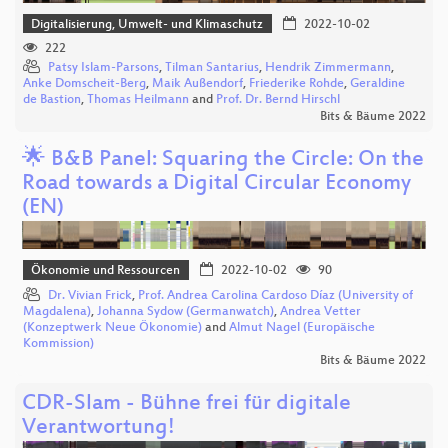
Digitalisierung, Umwelt- und Klimaschutz
2022-10-02
222
Patsy Islam-Parsons
,
Tilman Santarius
,
Hendrik Zimmermann
,
Anke Domscheit-Berg
,
Maik Außendorf
,
Friederike Rohde
,
Geraldine
de Bastion
,
Thomas Heilmann
and
Prof. Dr. Bernd Hirschl
Bits & Bäume 2022
🌟 B&B Panel: Squaring the Circle: On the
Road towards a Digital Circular Economy
(EN)
Ökonomie und Ressourcen
2022-10-02
90
Dr. Vivian Frick
,
Prof. Andrea Carolina Cardoso Díaz (University of
Magdalena)
,
Johanna Sydow (Germanwatch)
,
Andrea Vetter
(Konzeptwerk Neue Ökonomie)
and
Almut Nagel (Europäische
Kommission)
Bits & Bäume 2022
CDR-Slam - Bühne frei für digitale
Verantwortung!