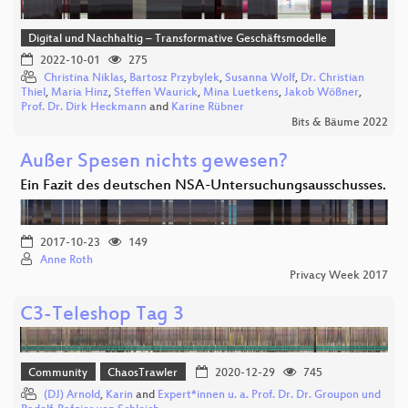
Digital und Nachhaltig – Transformative Geschäftsmodelle
2022-10-01
275
Christina Niklas
,
Bartosz Przybylek
,
Susanna Wolf
,
Dr. Christian
Thiel
,
Maria Hinz
,
Steffen Waurick
,
Mina Luetkens
,
Jakob Wößner
,
Prof. Dr. Dirk Heckmann
and
Karine Rübner
Bits & Bäume 2022
Außer Spesen nichts gewesen?
Ein Fazit des deutschen NSA-Untersuchungsausschusses.
2017-10-23
149
Anne Roth
Privacy Week 2017
C3-Teleshop Tag 3
Community
ChaosTrawler
2020-12-29
745
(DJ) Arnold
,
Karin
and
Expert*innen u. a. Prof. Dr. Dr. Groupon und