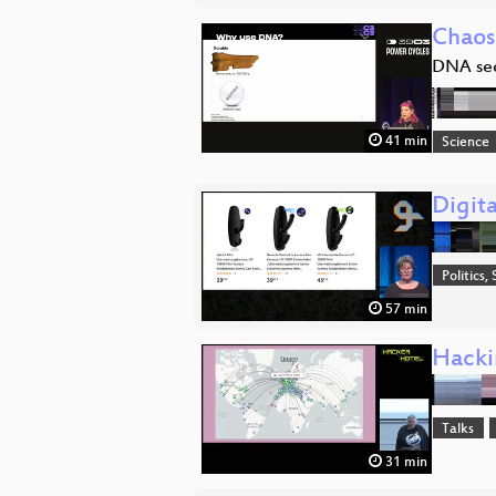
Chaos
DNA sec
41 min
Science
Digit
Politics,
57 min
Hackin
Talks
31 min