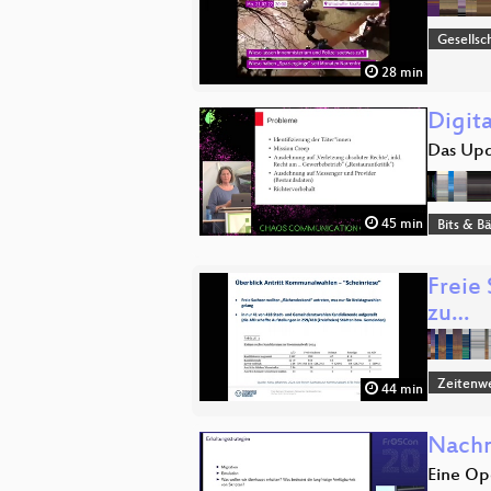
Gesellsc
28 min
Digit
Das Up
45 min
Bits & 
Freie
zu…
Zeitenw
44 min
Nachn
Eine Op