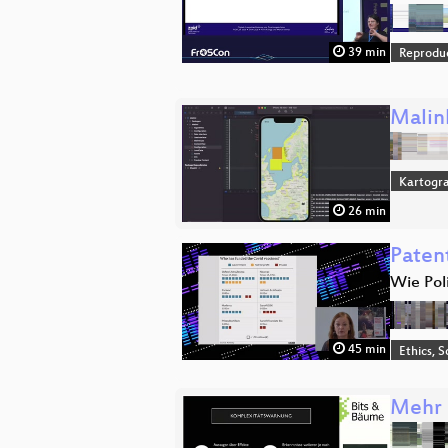
39 min
Reproduc
Malin
Kartogra
26 min
Paten
Wie Pol
45 min
Ethics, S
Mehr 