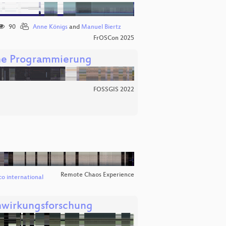
90
Anne Königs
and
Manuel Biertz
FrOSCon 2025
hne Programmierung
FOSSGIS 2022
Remote Chaos Experience
o international
enwirkungsforschung