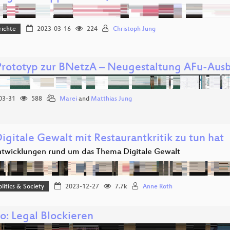
richte
2023-03-16
224
Christoph Jung
rototyp zur BNetzA – Neugestaltung AFu-Aus
03-31
588
Marei
and
Matthias Jung
igitale Gewalt mit Restaurantkritik zu tun hat
twicklungen rund um das Thema Digitale Gewalt
olitics & Society
2023-12-27
7.7k
Anne Roth
o: Legal Blockieren