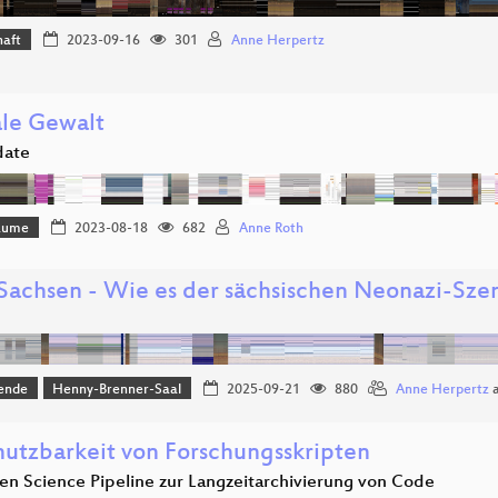
haft
2023-09-16
301
Anne Herpertz
ale Gewalt
date
Bäume
2023-08-18
682
Anne Roth
 Sachsen - Wie es der sächsischen Neonazi-Szen
ende
Henny-Brenner-Saal
2025-09-21
880
Anne Herpertz
utzbarkeit von Forschungsskripten
en Science Pipeline zur Langzeitarchivierung von Code