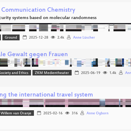
 Communication Chemistry
urity systems based on molecular randomness
Ground
2025-12-28
2.4k
Anne Lüscher
ale Gewalt gegen Frauen
 Society and Ethics
ZKM Medientheater
2025-06-19
1.4k
Ann
g the international travel system
Willem van Oranje
2025-02-16
316
Anne Ogborn