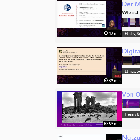
Der M
Wie schä
43 min
Ethics, S
Digit
Ethics, S
39 min
Von O
Henny B
39 min
Nutzu