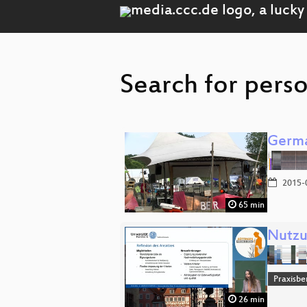
Search for pers
Germa
2015-
65 min
Nutzu
Praxisbe
26 min