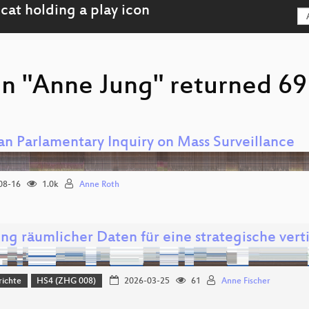
on "Anne Jung" returned 69 
n Parlamentary Inquiry on Mass Surveillance
08-16
1.0k
Anne Roth
ng räumlicher Daten für eine strategische ver
richte
HS4 (ZHG 008)
2026-03-25
61
Anne Fischer