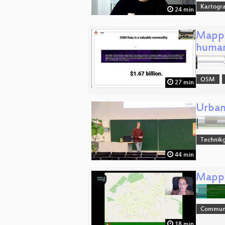
Kartogra
24 min
Mappi
human
OSM
27 min
Urban
Technikg
44 min
Mappi
Communi
18 min