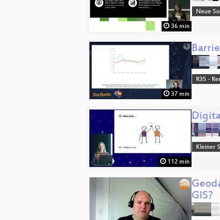
Neue Soz
36 min
Barri
R3S - Re
37 min
Digita
Kleiner 
112 min
Geoda
GIS?