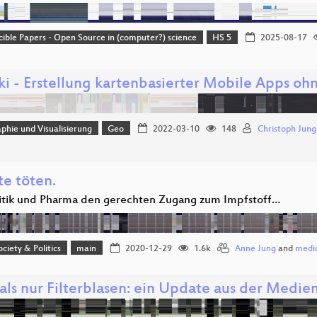
ible Papers - Open Source in (computer?) science
HS 5
2025-08-17
ki - Erstellung kartenbasierter Mobile Apps o
phie und Visualisierung
Geo
2022-03-10
148
Christoph Jung
te töten.
itik und Pharma den gerechten Zugang zum Impfstoff…
ociety & Politics
main
2020-12-29
1.6k
Anne Jung
and
medic
als nur Filterblasen: ein Update aus der Medi