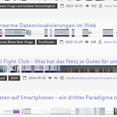
iale Frage und Globale Gerechtigkeit
2022-10-01
502
Anne He
erearme Datenvisualisierungen im Web
mote Rhein Ruhr Stage
FireShonks
2022-12-29
249
Anne-Vic
l Fight Club - Was hat das Netz je Gutes für un
Saal
2024
2024-09-20
90
Medienkulturzentrum Dresden e.V
ten auf Smartphones – ein drittes Paradigma