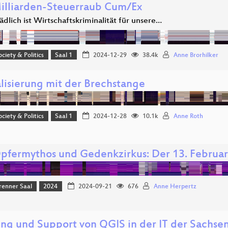
illiarden-Steuerraub Cum/Ex
dlich ist Wirtschaftskriminalität für unsere…
ociety & Politics
Saal 1
2024-12-29
38.4k
Anne Brorhilker
alisierung mit der Brechstange
ociety & Politics
Saal 1
2024-12-28
10.1k
Anne Roth
pfermythos und Gedenkzirkus: Der 13. Februar
renner Saal
2024
2024-09-21
676
Anne Herpertz
ng und Support von QGIS in der IT der Sachse