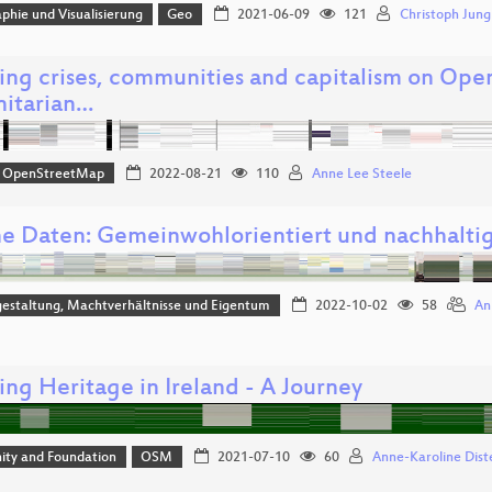
phie und Visualisierung
Geo
2021-06-09
121
Christoph Jung
ng crises, communities and capitalism on Ope
itarian…
OpenStreetMap
2022-08-21
110
Anne Lee Steele
e Daten: Gemeinwohlorientiert und nachhalti
estaltung, Machtverhältnisse und Eigentum
2022-10-02
58
An
ng Heritage in Ireland - A Journey
ty and Foundation
OSM
2021-07-10
60
Anne-Karoline Dist