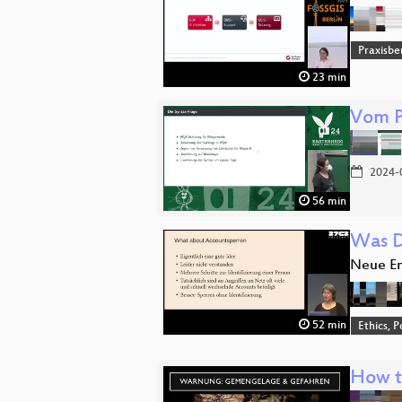
Praxisbe
23 min
Vom P
2024-
56 min
Was D
Neue En
52 min
Ethics, P
How t