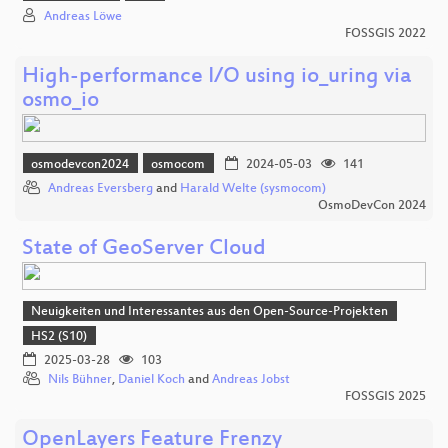
Andreas Löwe
FOSSGIS 2022
High-performance I/O using io_uring via
osmo_io
osmodevcon2024
osmocom
2024-05-03
141
Andreas Eversberg
and
Harald Welte (sysmocom)
OsmoDevCon 2024
State of GeoServer Cloud
Neuigkeiten und Interessantes aus den Open-Source-Projekten
HS2 (S10)
2025-03-28
103
Nils Bühner
,
Daniel Koch
and
Andreas Jobst
FOSSGIS 2025
OpenLayers Feature Frenzy