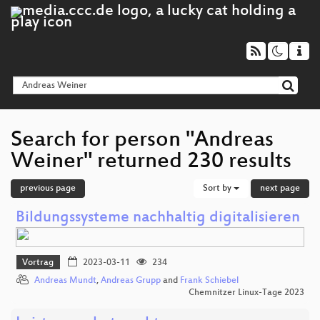
Search for person "Andreas
Weiner" returned 230 results
previous page
Sort by
next page
Bildungssysteme nachhaltig digitalisieren
Vortrag
2023-03-11
234
Andreas Mundt
,
Andreas Grupp
and
Frank Schiebel
Chemnitzer Linux-Tage 2023