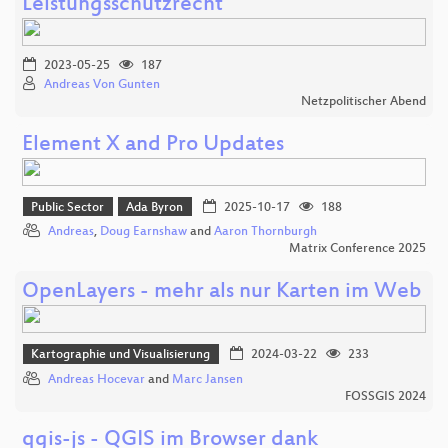
Leistungsschutzrecht
2023-05-25
187
Andreas Von Gunten
Netzpolitischer Abend
Element X and Pro Updates
Public Sector
Ada Byron
2025-10-17
188
Andreas
,
Doug Earnshaw
and
Aaron Thornburgh
Matrix Conference 2025
OpenLayers - mehr als nur Karten im Web
Kartographie und Visualisierung
2024-03-22
233
Andreas Hocevar
and
Marc Jansen
FOSSGIS 2024
qgis-js - QGIS im Browser dank