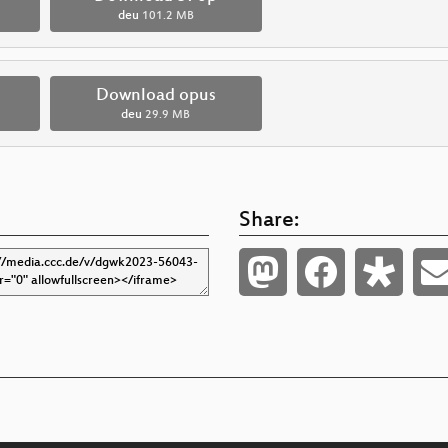
deu
101.2 MB
Download opus
deu
29.9 MB
Share: