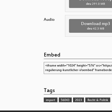
deu
291.0 MB
Audio
Download mp3
deu
42.3 MB
Embed
Tags
import
56043
2023
Recht & Politik