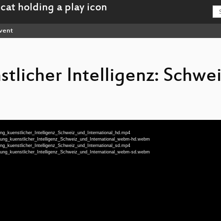
vent
tlicher Intelligenz: Schwe
ng_kuenstlicher_Intelligenz_Schweiz_und_International_hd.mp4
rung_kuenstlicher_Intelligenz_Schweiz_und_International_webm-hd.webm
ng_kuenstlicher_Intelligenz_Schweiz_und_International_sd.mp4
rung_kuenstlicher_Intelligenz_Schweiz_und_International_webm-sd.webm