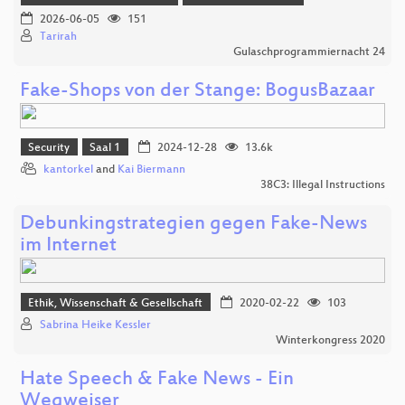
2026-06-05
151
Tarirah
Gulaschprogrammiernacht 24
Fake-Shops von der Stange: BogusBazaar
Security
Saal 1
2024-12-28
13.6k
kantorkel
and
Kai Biermann
38C3: Illegal Instructions
Debunkingstrategien gegen Fake-News
im Internet
Ethik, Wissenschaft & Gesellschaft
2020-02-22
103
Sabrina Heike Kessler
Winterkongress 2020
Hate Speech & Fake News - Ein
Wegweiser