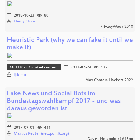
2018-10-23
80
Henry Story
PrivacyWeek 2018
Heuristic Park (why we can fake it until we
make it)
MCH2022 Curated content
2022-07-24
132
ijskimo
May Contain Hackers 2022
Fake News und Social Bots im
Bundestagswahlkampf 2017 - und was
daraus geworden ist
2017-09-01
431
Markus Reuter (netzpolitik.org)
Das ist Netzpolitik! #13np