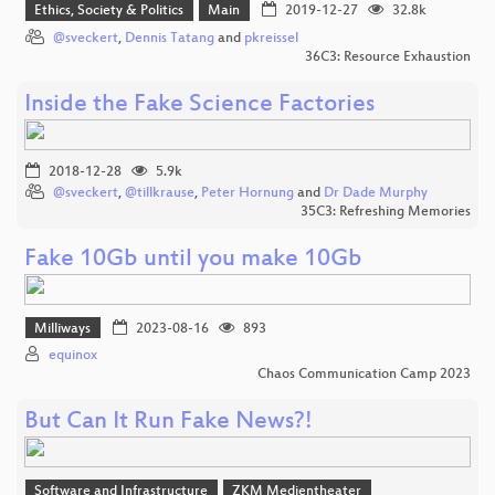
Ethics, Society & Politics
Main
2019-12-27
32.8k
@sveckert
,
Dennis Tatang
and
pkreissel
36C3: Resource Exhaustion
Inside the Fake Science Factories
2018-12-28
5.9k
@sveckert
,
@tillkrause
,
Peter Hornung
and
Dr Dade Murphy
35C3: Refreshing Memories
Fake 10Gb until you make 10Gb
Milliways
2023-08-16
893
equinox
Chaos Communication Camp 2023
But Can It Run Fake News?!
Software and Infrastructure
ZKM Medientheater