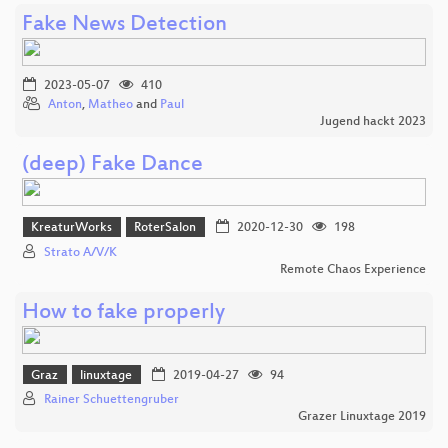
Fake News Detection
2023-05-07
410
Anton
,
Matheo
and
Paul
Jugend hackt 2023
(deep) Fake Dance
KreaturWorks
RoterSalon
2020-12-30
198
Strato A/V/K
Remote Chaos Experience
How to fake properly
Graz
linuxtage
2019-04-27
94
Rainer Schuettengruber
Grazer Linuxtage 2019