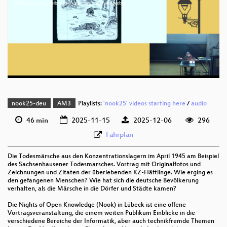
deu 1080p (mp4)
Mein_Gott_wo_treiben_sie_uns_hin_webm-sd.webm
deu 1080p (webm)
deu 576p (mp4)
deu 576p (webm)
nook25-deu
AM3
Playlists:
'nook25' videos starting here
/
audio
46 min
2025-11-15
2025-12-06
296
Fahrplan
Die Todesmärsche aus den Konzentrationslagern im April 1945 am Beispiel
des Sachsenhausener Todesmarsches. Vortrag mit Originalfotos und
Zeichnungen und Zitaten der überlebenden KZ-Häftlinge. Wie erging es
den gefangenen Menschen? Wie hat sich die deutsche Bevölkerung
verhalten, als die Märsche in die Dörfer und Städte kamen?
Die Nights of Open Knowledge (Nook) in Lübeck ist eine offene
Vortragsveranstaltung, die einem weiten Publikum Einblicke in die
verschiedene Bereiche der Informatik, aber auch technikfremde Themen