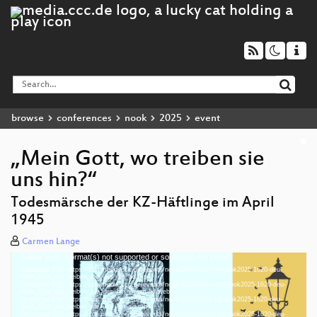
browse
conferences
nook
2025
event
„Mein Gott, wo treiben sie
uns hin?“
Todesmärsche der KZ-Häftlinge im April
1945
Carmen Lange
Media error: Format(s) not supported or source(s) not found
Video
Download File: https://cdn.media.ccc.de/events/nook/2025/h264-hd/nook2025-1620-deu-
Player
Mein_Gott_wo_treiben_sie_uns_hin_hd.mp4
Download File: https://cdn.media.ccc.de/events/nook/2025/webm-hd/nook2025-1620-deu-
Mein_Gott_wo_treiben_sie_uns_hin_webm-hd.webm
Download File: https://cdn.media.ccc.de/events/nook/2025/h264-sd/nook2025-1620-deu-
Mein_Gott_wo_treiben_sie_uns_hin_sd.mp4
Download File: https://cdn.media.ccc.de/events/nook/2025/webm-sd/nook2025-1620-deu-