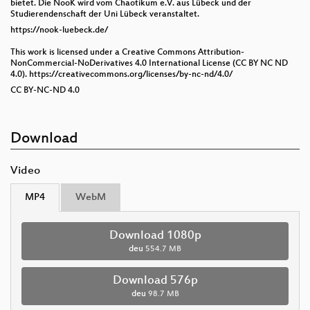
bietet. Die NooK wird vom Chaotikum e.V. aus Lübeck und der
Studierendenschaft der Uni Lübeck veranstaltet.
https://nook-luebeck.de/
This work is licensed under a Creative Commons Attribution-
NonCommercial-NoDerivatives 4.0 International License (CC BY NC ND
4.0). https://creativecommons.org/licenses/by-nc-nd/4.0/
CC BY-NC-ND 4.0
Download
Video
MP4
WebM
Download 1080p
deu
554.7 MB
Download 576p
deu
98.7 MB