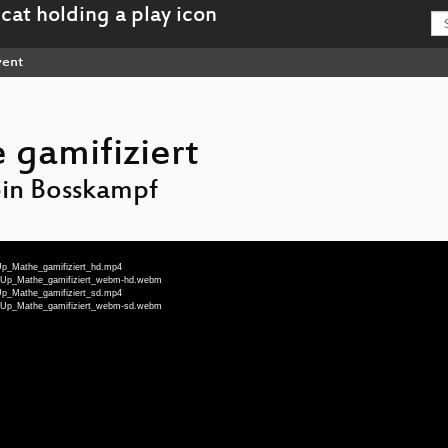
ent
 gamifiziert
ein Bosskampf
_Up_Mathe_gamifiziert_hd.mp4
el_Up_Mathe_gamifiziert_webm-hd.webm
_Up_Mathe_gamifiziert_sd.mp4
el_Up_Mathe_gamifiziert_webm-sd.webm