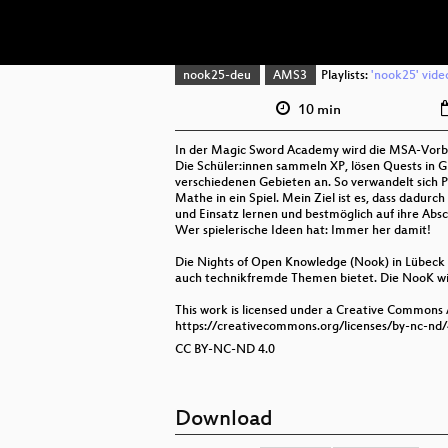
nook25-deu
AMS3
Playlists:
'nook25' vide
10 min
In der Magic Sword Academy wird die MSA-Vorbe
Die Schüler:innen sammeln XP, lösen Quests in G
verschiedenen Gebieten an. So verwandelt sich P
Mathe in ein Spiel. Mein Ziel ist es, dass dadurc
und Einsatz lernen und bestmöglich auf ihre Abs
Wer spielerische Ideen hat: Immer her damit!
Die Nights of Open Knowledge (Nook) in Lübeck i
auch technikfremde Themen bietet. Die NooK wir
This work is licensed under a Creative Commons
https://creativecommons.org/licenses/by-nc-nd/
CC BY-NC-ND 4.0
Download