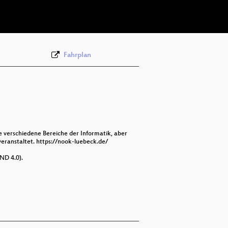
deu 576p (webm)
Fahrplan
e verschiedene Bereiche der Informatik, aber
ranstaltet. https://nook-luebeck.de/
ND 4.0).