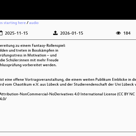
os starting here
/
audio
2025-11-15
2026-01-15
184
reitung zu einem Fantasy-Rollenspiel:
ilden und treten in Bosskämpfen in
rüfungsstress in Motivation – und
h die Schüler:innen mit mehr Freude
chlussprüfung vorbereitet werden.
st eine offene Vortragsveranstaltung, die einem weiten Publikum Einblicke in di
d vom Chaotikum e.V. aus Lübeck und der Studierendenschaft der Uni Lübeck ve
 Attribution-NonCommercial-NoDerivatives 4.0 International License (CC BY NC 
4.0/