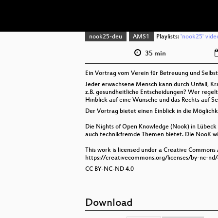
nook25-deu
AMS1
Playlists:
'nook25' vide
35 min
Ein Vortrag vom Verein für Betreuung und Selbs
Jeder erwachsene Mensch kann durch Unfall, Kran
z.B. gesundheitliche Entscheidungen? Wer regelt
Hinblick auf eine Wünsche und das Rechts auf S
Der Vortrag bietet einen Einblick in die Möglic
Die Nights of Open Knowledge (Nook) in Lübeck i
auch technikfremde Themen bietet. Die NooK wir
This work is licensed under a Creative Commons
https://creativecommons.org/licenses/by-nc-nd/
CC BY-NC-ND 4.0
Download