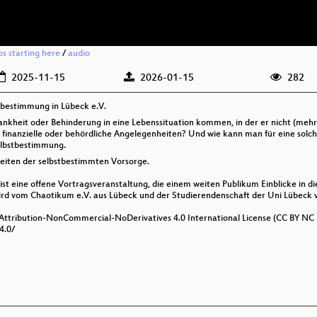
os starting here
/
audio
2025-11-15
2026-01-15
282
tbestimmung in Lübeck e.V.
kheit oder Behinderung in eine Lebenssituation kommen, in der er nicht (mehr) 
 finanzielle oder behördliche Angelegenheiten? Und wie kann man für eine solc
elbstbestimmung.
hkeiten der selbstbestimmten Vorsorge.
st eine offene Vortragsveranstaltung, die einem weiten Publikum Einblicke in di
d vom Chaotikum e.V. aus Lübeck und der Studierendenschaft der Uni Lübeck ve
 Attribution-NonCommercial-NoDerivatives 4.0 International License (CC BY NC 
4.0/