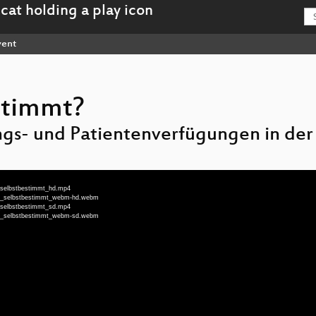
ent
stimmt?
gs- und Patientenverfügungen in der 
_selbstbestimmt_hd.mp4
mer_selbstbestimmt_webm-hd.webm
_selbstbestimmt_sd.mp4
mer_selbstbestimmt_webm-sd.webm