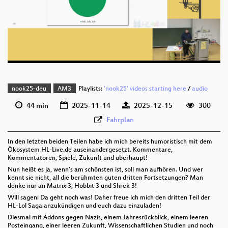
deu 1080p (webm)
deu 576p (mp4)
deu 576p (webm)
nook25-deu
AM3
Playlists:
'nook25' videos starting here
/
audio
44 min
2025-11-14
2025-12-15
300
Fahrplan
In den letzten beiden Teilen habe ich mich bereits humoristisch mit dem
Ökosystem HL-Live.de auseinandergesetzt. Kommentare,
Kommentatoren, Spiele, Zukunft und überhaupt!
Nun heißt es ja, wenn’s am schönsten ist, soll man aufhören. Und wer
kennt sie nicht, all die berühmten guten dritten Fortsetzungen? Man
denke nur an Matrix 3, Hobbit 3 und Shrek 3!
Will sagen: Da geht noch was! Daher freue ich mich den dritten Teil der
HL-Lol Saga anzukündigen und euch dazu einzuladen!
Diesmal mit Addons gegen Nazis, einem Jahresrückblick, einem leeren
Posteingang, einer leeren Zukunft, Wissenschaftlichen Studien und noch