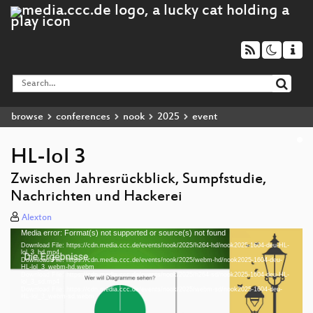
browse
conferences
nook
2025
event
HL-lol 3
Zwischen Jahresrückblick, Sumpfstudie,
Nachrichten und Hackerei
Alexton
Media error: Format(s) not supported or source(s) not found
Video
Download File: https://cdn.media.ccc.de/events/nook/2025/h264-hd/nook2025-1604-deu-HL-
Player
lol_3_hd.mp4
Download File: https://cdn.media.ccc.de/events/nook/2025/webm-hd/nook2025-1604-deu-
HL-lol_3_webm-hd.webm
Download File: https://cdn.media.ccc.de/events/nook/2025/h264-sd/nook2025-1604-deu-HL-
lol_3_sd.mp4
Download File: https://cdn.media.ccc.de/events/nook/2025/webm-sd/nook2025-1604-deu-
deu 1080p (mp4)
HL-lol_3_webm-sd.webm