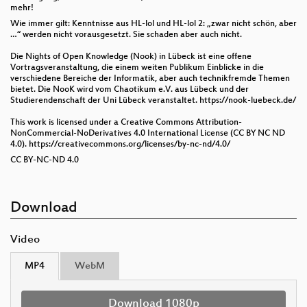
mehr!
Wie immer gilt: Kenntnisse aus HL-lol und HL-lol 2: „zwar nicht schön, aber
…“ werden nicht vorausgesetzt. Sie schaden aber auch nicht.
Die Nights of Open Knowledge (Nook) in Lübeck ist eine offene
Vortragsveranstaltung, die einem weiten Publikum Einblicke in die
verschiedene Bereiche der Informatik, aber auch technikfremde Themen
bietet. Die NooK wird vom Chaotikum e.V. aus Lübeck und der
Studierendenschaft der Uni Lübeck veranstaltet. https://nook-luebeck.de/
This work is licensed under a Creative Commons Attribution-
NonCommercial-NoDerivatives 4.0 International License (CC BY NC ND
4.0). https://creativecommons.org/licenses/by-nc-nd/4.0/
CC BY-NC-ND 4.0
Download
Video
MP4
WebM
Download 1080p