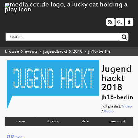
browse
events
jugendhackt
2018
jh18-berlin
Jugend
hackt
2018
jh18-berlin
Full playlist:
Video
/
Audio
name
duration
date
view count