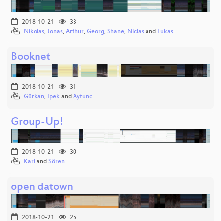
2018-10-21
33
Nikolas
,
Jonas
,
Arthur
,
Georg
,
Shane
,
Niclas
and
Lukas
Booknet
2018-10-21
31
Gürkan
,
Ipek
and
Aytunc
Group-Up!
2018-10-21
30
Karl
and
Sören
open datown
2018-10-21
25