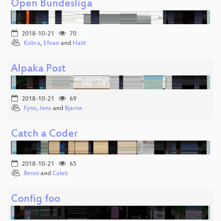
Open Bundesliga
2018-10-21
70
Kübra
,
Efnan
and
Halit
Alpaka Post
2018-10-21
69
Fynn
,
Jens
and
Bjarne
Catch a Coder
2018-10-21
65
Benni
and
Caleb
Config foo