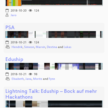
2018-10-20
124
Jaro
PSA
2018-10-21
124
Hendrik
,
Simeon
,
Marvin
,
Destina
and
Lukas
Eduship
2018-10-21
98
Elisabeth
,
Jana
,
Moritz
and
Fynn
Lightning Talk: Eduship – Bock auf mehr
Hackathons