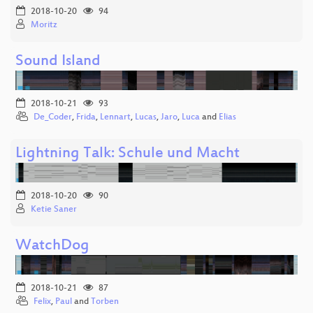
2018-10-20
94
Moritz
Sound Island
2018-10-21
93
De_Coder
,
Frida
,
Lennart
,
Lucas
,
Jaro
,
Luca
and
Elias
Lightning Talk: Schule und Macht
2018-10-20
90
Ketie Saner
WatchDog
2018-10-21
87
Felix
,
Paul
and
Torben