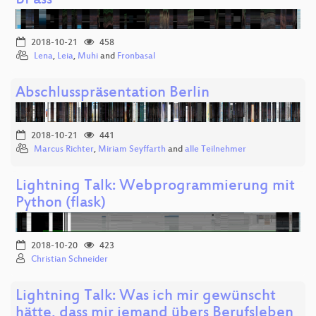
BPass
2018-10-21
458
Lena
,
Leia
,
Muhi
and
Fronbasal
Abschlusspräsentation Berlin
2018-10-21
441
Marcus Richter
,
Miriam Seyffarth
and
alle Teilnehmer
Lightning Talk: Webprogrammierung mit
Python (flask)
2018-10-20
423
Christian Schneider
Lightning Talk: Was ich mir gewünscht
hätte, dass mir jemand übers Berufsleben