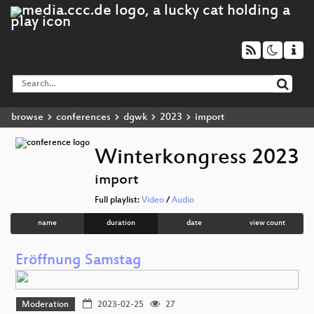
browse
conferences
dgwk
2023
import
Winterkongress 2023
import
Full playlist:
Video
/
Audio
name
duration
date
view count
Eröffnung Samstag
Moderation
2023-02-25
27