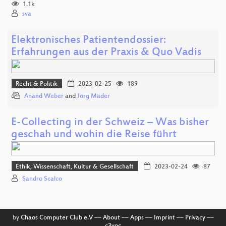
1.1k
sva
Elektronisches Patientendossier:
Erfahrungen aus der Praxis & Quo Vadis
Recht & Politik
2023-02-25
189
Anand Weber
and
Jörg Mäder
E-Collecting in der Schweiz – Was bisher
geschah und wohin die Reise führt
Ethik, Wissenschaft, Kultur & Gesellschaft
2023-02-24
87
Sandro Scalco
by
Chaos Computer Club e.V
––
About
––
Apps
––
Imprint
––
Privacy
––