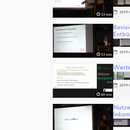
2019-
33 min
Revis
Entbü
2019-
33 min
Werte
2019-
60 min
Nutze
Inkom