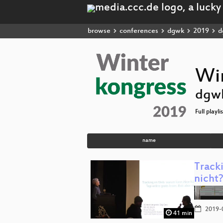
browse
conferences
dgwk
2019
d
Wi
dgw
Full playli
name
Track
nicht
2019-
41 min