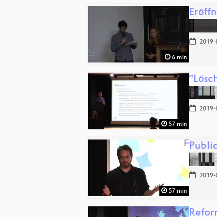
Eröff
2019-
6 min
"Lösc
2019-
57 min
Publi
2019-
57 min
Refor