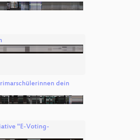
m
Primarschülerinnen dein
iative "E-Voting-