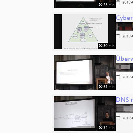
2019-
28 min
Cyber
2019-
30 min
Überw
2019-
61 min
DNS m
2019-
34 min