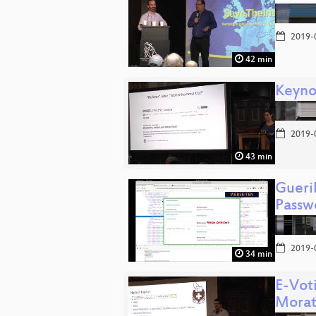
2019-
42 min
Keyno
2019-
43 min
Gueri
Passw
2019-
34 min
E-Vot
Morat