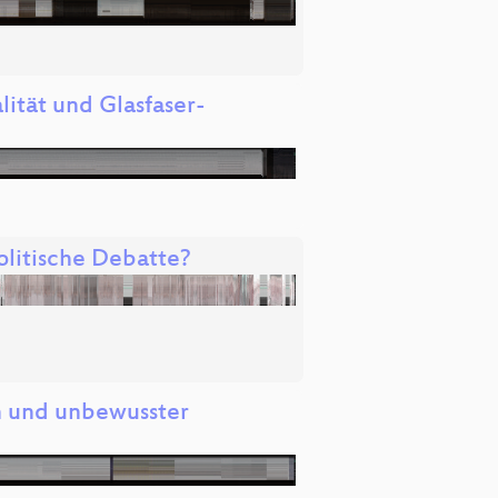
ität und Glasfaser-
olitische Debatte?
en und unbewusster