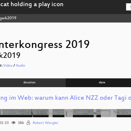
gwk2019
nterkongress 2019
k2019
st:
Video
/
Audio
duration
date
ing im Web: warum kann Alice NZZ oder Tagi on
?
02-23
386
Robert Würgler