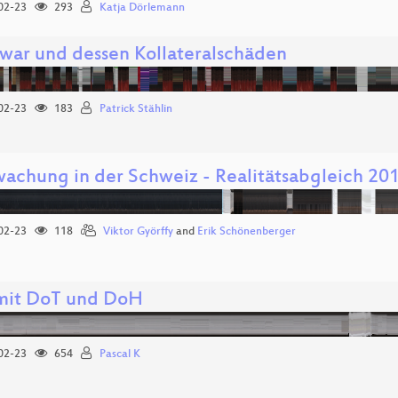
02-23
293
Katja Dörlemann
war und dessen Kollateralschäden
02-23
183
Patrick Stählin
achung in der Schweiz - Realitätsabgleich 20
02-23
118
Viktor Györffy
and
Erik Schönenberger
it DoT und DoH
02-23
654
Pascal K