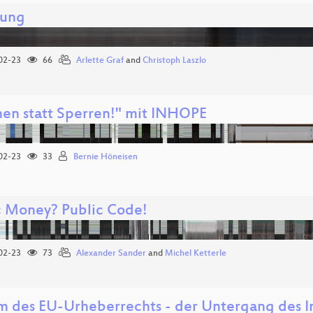
nung
02-23
66
Arlette Graf
and
Christoph Laszlo
hen statt Sperren!" mit INHOPE
02-23
33
Bernie Höneisen
c Money? Public Code!
02-23
73
Alexander Sander
and
Michel Ketterle
m des EU-Urheberrechts - der Untergang des I