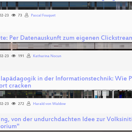
02-23
73
Pascal Fouquet
te: Per Datenauskunft zum eigenen Clickstrea
02-23
191
Katharina Nocun
llapädagogik in der Informationstechnik: Wie 
ort cracken
02-23
272
Harald von Waldow
ing, von der undurchdachten Idee zur Volksinit
orium"