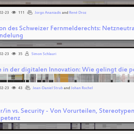
02-23
111
Jorgo Ananiadis
and
René Droz
ion des Schweizer Fernmelderechts: Netzneutral
ndelung
02-23
35
Simon Schlauri
 in der digitalen Innovation: Wie gelingt die p
02-23
43
Jean-Daniel Strub
and
Johan Rochel
r/in vs. Security - Von Vorurteilen, Stereotyp
petenz