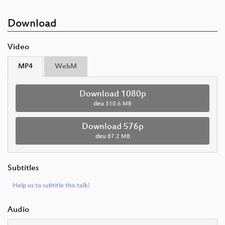
Download
Video
MP4
WebM
Download 1080p
deu
310.6 MB
Download 576p
deu
87.2 MB
Subtitles
Help us to subtitle this talk!
Audio