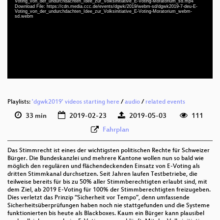
Voting_von_der_undurchdachten_Idee_zur_Volksinitiative_E-Voting-Moratorium_sd.mp4
deu 1080p (mp4)
Download File: https://cdn.media.ccc.de/events/dgwk/2019/webm-sd/dgwk2019-7-deu-E-
Voting_von_der_undurchdachten_Idee_zur_Volksinitiative_E-Voting-Moratorium_webm-
sd.webm
deu 1080p (webm)
deu 576p (mp4)
deu 576p (webm)
Playlists:
'dgwk2019' videos starting here
/
audio
/
related events
33 min
2019-02-23
2019-05-03
111
Fahrplan
Das Stimmrecht ist eines der wichtigsten politischen Rechte für Schweizer
Bürger. Die Bundeskanzlei und mehrere Kantone wollen nun so bald wie
möglich den regulären und flächendeckenden Einsatz von E-Voting als
dritten Stimmkanal durchsetzen. Seit Jahren laufen Testbetriebe, die
teilweise bereits für bis zu 50% aller Stimmberechtigten erlaubt sind, mit
dem Ziel, ab 2019 E-Voting für 100% der Stimmberechtigten freizugeben.
Dies verletzt das Prinzip “Sicherheit vor Tempo”, denn umfassende
Sicherheitsüberprüfungen haben noch nie stattgefunden und die Systeme
funktionierten bis heute als Blackboxes. Kaum ein Bürger kann plausibel