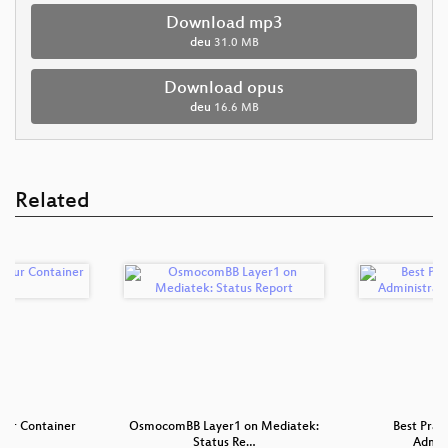
Download mp3
deu
31.0 MB
Download opus
deu
16.6 MB
Related
our Container
OsmocomBB Layer1 on Mediatek:
Best Pract
er
Status Re…
Admin