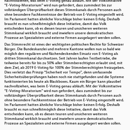
nachvollziehen, was beim E-Voting genau abläuft. Mit der Volksinitiative
“E-Voting-Moratorium” wird nun gefordert, dass zumindest bis zur
vollständigen Überprüfbarkeit dieses Stimmkanals durch Personen auch
ohne besondere Fachkenntnisse der Betrieb von E-Voting eingestellt wird.
Im Parlament hatten ähnliche Vorschläge bisher keinen Erfolg. Deshalb
braucht es nun schnellstmöglich diese Initiative, damit das Volk
entscheiden kann, ob es diesen teuren und unsicheren weiteren
Stimmkanal wirklich braucht und inwiefern unsere demokratischen
Prozesse an Spezialisten und externe Firmen ausgelagert werden sollen.
Das Stimmrecht ist eines der wichtigsten politischen Rechte für Schweizer
Bürger. Die Bundeskanzlei und mehrere Kantone wollen nun so bald wie
möglich den regulären und flächendeckenden Einsatz von E-Voting als
dritten Stimmkanal durchsetzen. Seit Jahren laufen Testbetriebe, die
teilweise bereits für bis zu 50% aller Stimmberechtigten erlaubt sind, mit
dem Ziel, ab 2019 E-Voting für 100% der Stimmberechtigten freizugeben.
Dies verletzt das Prinzip “Sicherheit vor Tempo”, denn umfassende
Sicherheitsüberprüfungen haben noch nie stattgefunden und die Systeme
funktionierten bis heute als Blackboxes. Kaum ein Bürger kann plausibel
nachvollziehen, was beim E-Voting genau abläuft. Mit der Volksinitiative
“E-Voting-Moratorium” wird nun gefordert, dass zumindest bis zur
vollständigen Überprüfbarkeit dieses Stimmkanals durch Personen auch
ohne besondere Fachkenntnisse der Betrieb von E-Voting eingestellt wird.
Im Parlament hatten ähnliche Vorschläge bisher keinen Erfolg. Deshalb
braucht es nun schnellstmöglich diese Initiative, damit das Volk
entscheiden kann, ob es diesen teuren und unsicheren weiteren
Stimmkanal wirklich braucht und inwiefern unsere demokratischen
Prozesse an Spezialisten und externe Firmen ausgelagert werden sollen.