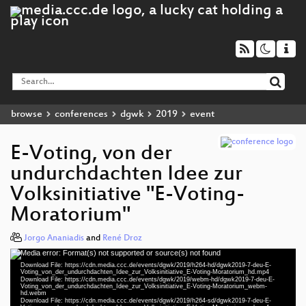
browse
conferences
dgwk
2019
event
E-Voting, von der
undurchdachten Idee zur
Volksinitiative "E-Voting-
Moratorium"
Jorgo Ananiadis
and
René Droz
Media error: Format(s) not supported or source(s) not found
Video
Download File: https://cdn.media.ccc.de/events/dgwk/2019/h264-hd/dgwk2019-7-deu-E-
Player
Voting_von_der_undurchdachten_Idee_zur_Volksinitiative_E-Voting-Moratorium_hd.mp4
Download File: https://cdn.media.ccc.de/events/dgwk/2019/webm-hd/dgwk2019-7-deu-E-
Voting_von_der_undurchdachten_Idee_zur_Volksinitiative_E-Voting-Moratorium_webm-
hd.webm
Download File: https://cdn.media.ccc.de/events/dgwk/2019/h264-sd/dgwk2019-7-deu-E-