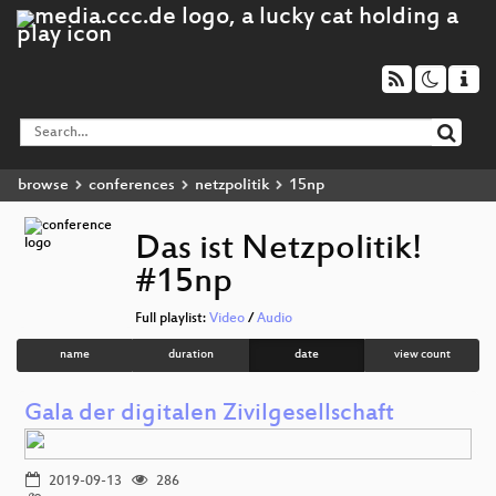
browse
conferences
netzpolitik
15np
Das ist Netzpolitik!
#15np
Full playlist:
Video
/
Audio
name
duration
date
view count
Gala der digitalen Zivilgesellschaft
2019-09-13
286