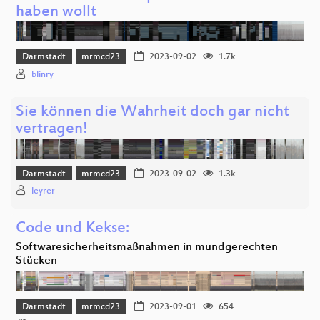
haben wollt
Darmstadt
mrmcd23
2023-09-02
1.7k
blinry
Sie können die Wahrheit doch gar nicht
vertragen!
Darmstadt
mrmcd23
2023-09-02
1.3k
leyrer
Code und Kekse:
Softwaresicherheitsmaßnahmen in mundgerechten
Stücken
Darmstadt
mrmcd23
2023-09-01
654