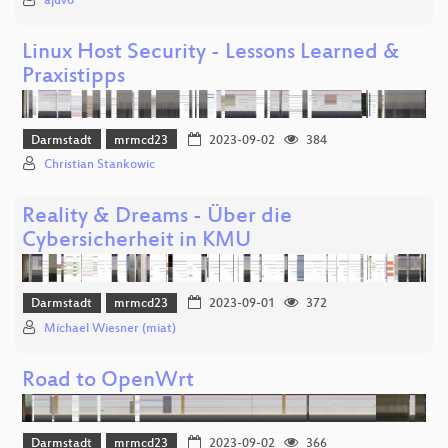
ajuvo
Linux Host Security - Lessons Learned &
Praxistipps
Darmstadt
mrmcd23
2023-09-02
384
Christian Stankowic
Reality & Dreams - Über die
Cybersicherheit in KMU
Darmstadt
mrmcd23
2023-09-01
372
Michael Wiesner (miat)
Road to OpenWrt
Darmstadt
mrmcd23
2023-09-02
366