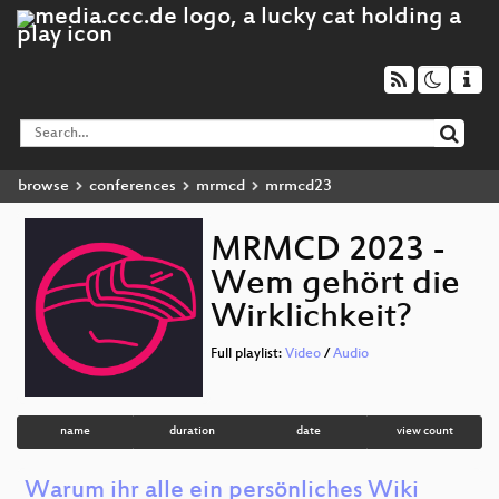
browse
conferences
mrmcd
mrmcd23
MRMCD 2023 -
Wem gehört die
Wirklichkeit?
Full playlist:
Video
/
Audio
name
duration
date
view count
Warum ihr alle ein persönliches Wiki