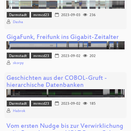
Darmstadt
mrmcd23
2023-09-03
236
Dasha
GigaFunk, Freifunk ins Gigabit-Zeitalter
Darmstadt
mrmcd23
2023-09-02
202
skorpy
Geschichten aus der COBOL-Gruft -
hierarchische Datenbanken
Darmstadt
mrmcd23
2023-09-02
185
Habrok
Vom ersten Nudge bis zur Verwirklichung