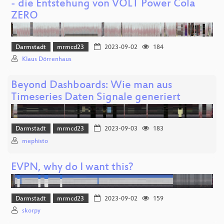
- die Entstehung von VOLT Power Cola
ZERO
Darmstadt
mrmcd23
2023-09-02
184
Klaus Dörrenhaus
Beyond Dashboards: Wie man aus
Timeseries Daten Signale generiert
Darmstadt
mrmcd23
2023-09-03
183
mephisto
EVPN, why do I want this?
Darmstadt
mrmcd23
2023-09-02
159
skorpy