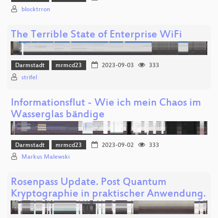
blocktrron
The Terrible State of Enterprise WiFi
Darmstadt
mrmcd23
2023-09-03
333
strifel
Informationsflut - Wie ich mein Chaos im
Wasserglas bändige
Darmstadt
mrmcd23
2023-09-02
333
Markus Malewski
Rosenpass Update. Post Quantum
Kryptographie in praktischer Anwendung.