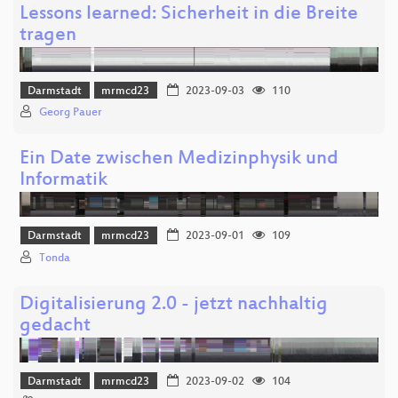
Lessons learned: Sicherheit in die Breite
tragen
Darmstadt
mrmcd23
2023-09-03
110
Georg Pauer
Ein Date zwischen Medizinphysik und
Informatik
Darmstadt
mrmcd23
2023-09-01
109
Tonda
Digitalisierung 2.0 - jetzt nachhaltig
gedacht
Darmstadt
mrmcd23
2023-09-02
104