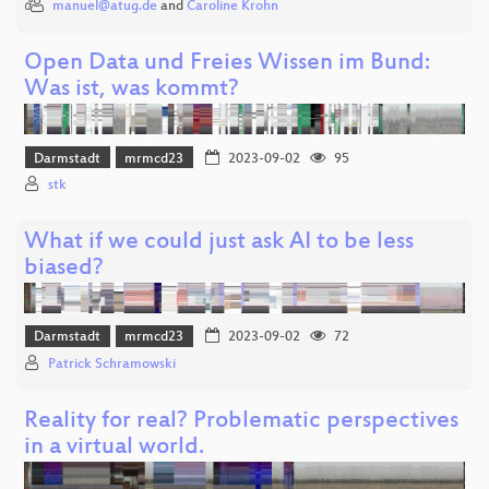
manuel@atug.de
and
Caroline Krohn
Open Data und Freies Wissen im Bund:
Was ist, was kommt?
Darmstadt
mrmcd23
2023-09-02
95
stk
What if we could just ask AI to be less
biased?
Darmstadt
mrmcd23
2023-09-02
72
Patrick Schramowski
Reality for real? Problematic perspectives
in a virtual world.