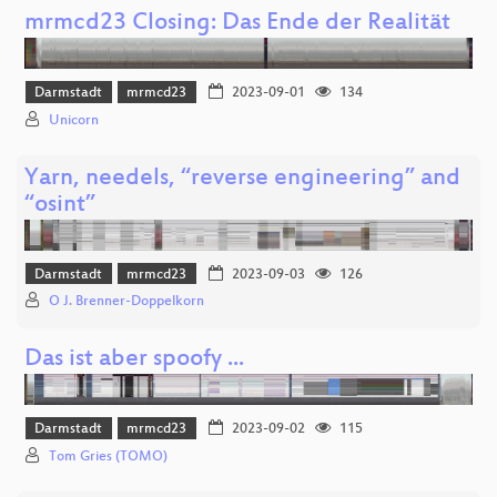
mrmcd23 Closing: Das Ende der Realität
Darmstadt
mrmcd23
2023-09-01
134
Unicorn
Yarn, needels, “reverse engineering” and
“osint”
Darmstadt
mrmcd23
2023-09-03
126
O J. Brenner-Doppelkorn
Das ist aber spoofy ...
Darmstadt
mrmcd23
2023-09-02
115
Tom Gries (TOMO)