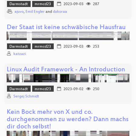
Darmstadt
mrmcd23
2023-09-03
287
ajuvo
,
Emil Engler
and
dakoraa
Der Staat ist keine schwäbische Hausfrau
Darmstadt
mrmcd23
2023-09-03
253
katzazi
Linux Audit Framework - An Introduction
Darmstadt
mrmcd23
2023-09-02
250
Sergej Schmidt
Kein Bock mehr von X und co.
durchgenommen zu werden? Dann machs
dir doch selbst!