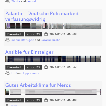
Zlasha
and
demod
Palantir - Deutsche Polizeiarbeit
verfassungswidrig
Darmstadt
mrmcd23
2023-09-02
603
manuel@atug.de
and
Caroline Krohn
Ansible für Einsteiger
Darmstadt
mrmcd23
2023-09-02
563
L3D
and
loppermann
Gutes Arbeitsklima für Nerds
Darmstadt
mrmcd23
2023-09-02
403