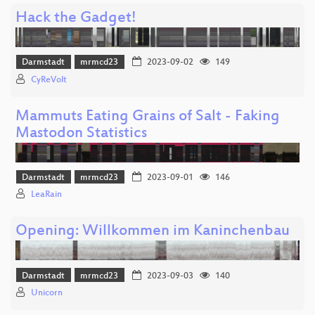
Hack the Gadget!
Darmstadt
mrmcd23
2023-09-02
149
CyReVolt
Mammuts Eating Grains of Salt - Faking
Mastodon Statistics
Darmstadt
mrmcd23
2023-09-01
146
LeaRain
Opening: Willkommen im Kaninchenbau
Darmstadt
mrmcd23
2023-09-03
140
Unicorn