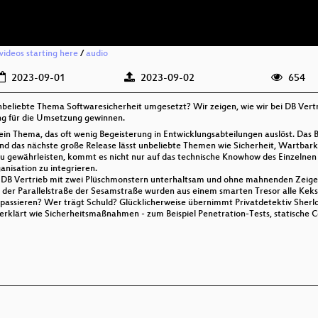
ideos starting here
/
audio
2023-09-01
2023-09-02
654
liebte Thema Softwaresicherheit umgesetzt? Wir zeigen, wie wir bei DB Vert
ng für die Umsetzung gewinnen.
in Thema, das oft wenig Begeisterung in Entwicklungsabteilungen auslöst. Das Bac
d das nächste große Release lässt unbeliebte Themen wie Sicherheit, Wartbarke
u gewährleisten, kommt es nicht nur auf das technische Knowhow des Einzelnen a
anisation zu integrieren.
r DB Vertrieb mit zwei Plüschmonstern unterhaltsam und ohne mahnenden Zeigefi
n der Parallelstraße der Sesamstraße wurden aus einem smarten Tresor alle Kek
passieren? Wer trägt Schuld? Glücklicherweise übernimmt Privatdetektiv Sherlo
d erklärt wie Sicherheitsmaßnahmen - zum Beispiel Penetration-Tests, statische 