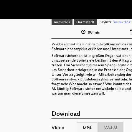
mrmcd23
Darmstadt
Playlists:
'mrmcd23' v
80 min
Wie bekommt man in einem Großkonzern das unbe
Softwarelebenszyklus erklären und Unterstützu
Softwaresicherheit ist in großen Organisationen e
umzusetzende Sprintziele bestimmt den Alltag un
treten. Um Sicherheit in diesem Spannungsfeld z
um Sicherheit erfolgreich in die Prozesse der Org
Unser Vortrag zeigt, wie wir Mitarbeitenden de
Softwareentwicklungslebenszyklus vermitteln: I
fragt sich: Wer macht so etwas? Wie konnte das 
M. künftig Software sicher entwickeln sollte un
warum man diese umsetzen will.
Download
Video
MP4
WebM