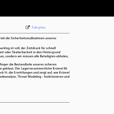
deu 576p (webm)
Fahrplan
rieb die Sicherheitsmaßnahmen unseres
klog ist voll, der Zeitdruck für schnell
it oder Skalierbarkeit in den Hintergrund
n, sondern wir müssen alle Beteiligten abholen,
nger die Bestandteile unseres sicheren
se geklaut. Der Lagerverantwortliche Krümel M.
ck H. die Ermittlungen und zeigt auf, wie Krümel
Codeanalyse, Threat Modeling - funktionieren und