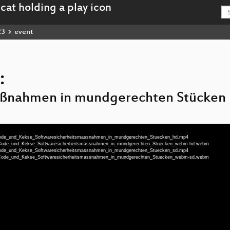
23
event
:
aßnahmen in mundgerechten Stücken
-Code_und_Kekse_Softwaresicherheitsmassnahmen_in_mundgerechten_Stuecken_hd.mp4
u-Code_und_Kekse_Softwaresicherheitsmassnahmen_in_mundgerechten_Stuecken_webm-hd.webm
-Code_und_Kekse_Softwaresicherheitsmassnahmen_in_mundgerechten_Stuecken_sd.mp4
u-Code_und_Kekse_Softwaresicherheitsmassnahmen_in_mundgerechten_Stuecken_webm-sd.webm