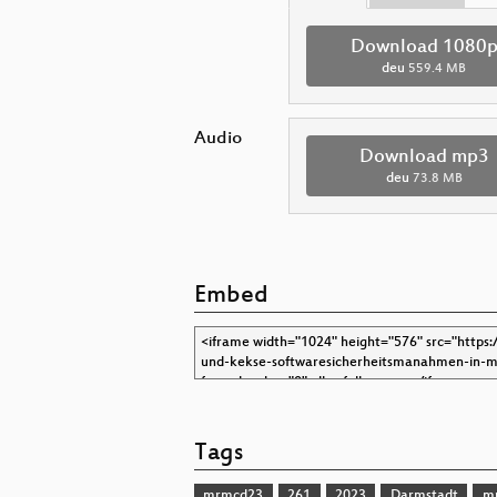
Download 1080
deu
559.4 MB
Audio
Download mp3
deu
73.8 MB
Embed
Tags
mrmcd23
261
2023
Darmstadt
m