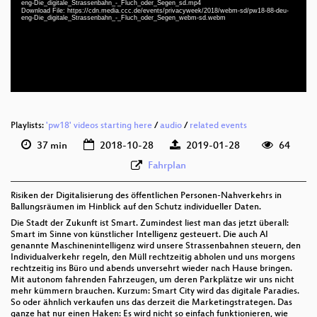
eng-Die_digitale_Strassenbahn_-_Fluch_oder_Segen_sd.mp4
deu-eng 1080p (webm)
Download File: https://cdn.media.ccc.de/events/privacyweek/2018/webm-sd/pw18-88-deu-
eng-Die_digitale_Strassenbahn_-_Fluch_oder_Segen_webm-sd.webm
deu-eng 576p (mp4)
deu-eng 576p (webm)
Playlists:
'pw18' videos starting here
/
audio
/
related events
37 min
2018-10-28
2019-01-28
64
Fahrplan
Risiken der Digitalisierung des öffentlichen Personen-Nahverkehrs in
Ballungsräumen im Hinblick auf den Schutz individueller Daten.
Die Stadt der Zukunft ist Smart. Zumindest liest man das jetzt überall:
Smart im Sinne von künstlicher Intelligenz gesteuert. Die auch AI
genannte Maschinenintelligenz wird unsere Strassenbahnen steuern, den
Individualverkehr regeln, den Müll rechtzeitig abholen und uns morgens
rechtzeitig ins Büro und abends unversehrt wieder nach Hause bringen.
Mit autonom fahrenden Fahrzeugen, um deren Parkplätze wir uns nicht
mehr kümmern brauchen. Kurzum: Smart City wird das digitale Paradies.
So oder ähnlich verkaufen uns das derzeit die Marketingstrategen. Das
ganze hat nur einen Haken: Es wird nicht so einfach funktionieren, wie