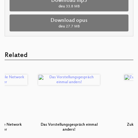
Download mp3
deu
33.8 MB
Download opus
deu
27.7 MB
Related
atile Network
Das Vorstellungsgespräch einmal
Zukunf
ader
anders!