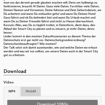
man uns das derzeit gerade glauben machen will. Denn um halbwegs zu
funktonieren, braucht AI Daten. Ganz viele Daten. Furchtbar viele Daten.
Deinen Namen und Vornamen, Deine Adresse und Dein Geburtsdatum, wo
Du arbeitest und wann Du einkaufen gehst und wann Du Deinen Hund
Gassi führst und ob Du behindert bist und wann Du Urlaub machst und
wann Du zu Deiner Freundin fährst und nicht zu Hause übernachtest.
Kurzum: Alles, was Du so täglich treibst, in Datenform, dient dazu, den
Ablauf der Smart City zu planen und zu steuern, je mehr Daten, desto
besser.
Leider kommt in den meisten Zukunftsszenarien zu diesem Thema der
Datenschutz erst gar nicht vor. Datenschutzgrundverordnung?
Datenschutzbeauftragter? Wie meinen?
Der Talk setzt sich damit auseinander, wie und welche Daten wo erfasst
werden und was wir tun sollten, um unsere Daten auch in der Smart City
gut zu schützen.
Download
Video
MP4
WebM
Download 1080p