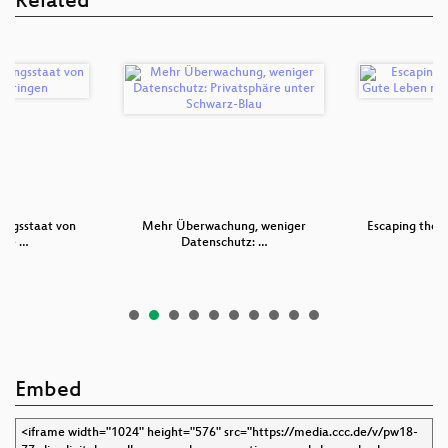
Related
ngsstaat von
Mehr Überwachung, weniger
Escaping the S
ppe …
Datenschutz: …
L
Embed