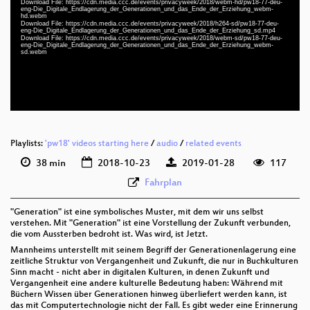
Download File: https://cdn.media.ccc.de/events/privacyweek/2018/webm-hd/pw18-77-deu-
deu-eng 1080p (mp4)
eng-Die_Digitale_Endlagerung_der_Generationen_und_das_Ende_der_Erziehung_webm-
hd.webm
Download File: https://cdn.media.ccc.de/events/privacyweek/2018/h264-sd/pw18-77-deu-
deu-eng 1080p (webm)
eng-Die_Digitale_Endlagerung_der_Generationen_und_das_Ende_der_Erziehung_sd.mp4
Download File: https://cdn.media.ccc.de/events/privacyweek/2018/webm-sd/pw18-77-deu-
eng-Die_Digitale_Endlagerung_der_Generationen_und_das_Ende_der_Erziehung_webm-
deu-eng 576p (mp4)
sd.webm
deu-eng 576p (webm)
Playlists:
'pw18' videos starting here
/
audio
/
related events
38 min
2018-10-23
2019-01-28
117
Fahrplan
"Generation" ist eine symbolisches Muster, mit dem wir uns selbst
verstehen. Mit "Generation" ist eine Vorstellung der Zukunft verbunden,
die vom Aussterben bedroht ist. Was wird, ist Jetzt.
Mannheims unterstellt mit seinem Begriff der Generationenlagerung eine
zeitliche Struktur von Vergangenheit und Zukunft, die nur in Buchkulturen
Sinn macht - nicht aber in digitalen Kulturen, in denen Zukunft und
Vergangenheit eine andere kulturelle Bedeutung haben: Während mit
Büchern Wissen über Generationen hinweg überliefert werden kann, ist
das mit Computertechnologie nicht der Fall. Es gibt weder eine Erinnerung