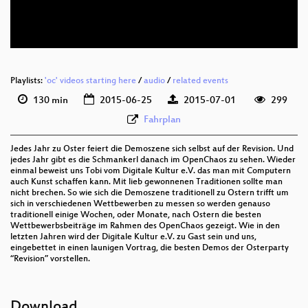
eng 1080p (webm)
Playlists:
'oc' videos starting here
/
audio
/
related events
130 min
2015-06-25
2015-07-01
299
Fahrplan
Jedes Jahr zu Oster feiert die Demoszene sich selbst auf der Revision. Und
jedes Jahr gibt es die Schmankerl danach im OpenChaos zu sehen. Wieder
einmal beweist uns Tobi vom Digitale Kultur e.V. das man mit Computern
auch Kunst schaffen kann. Mit lieb gewonnenen Traditionen sollte man
nicht brechen. So wie sich die Demoszene traditionell zu Ostern trifft um
sich in verschiedenen Wettbewerben zu messen so werden genauso
traditionell einige Wochen, oder Monate, nach Ostern die besten
Wettbewerbsbeiträge im Rahmen des OpenChaos gezeigt. Wie in den
letzten Jahren wird der Digitale Kultur e.V. zu Gast sein und uns,
eingebettet in einen launigen Vortrag, die besten Demos der Osterparty
“Revision” vorstellen.
Download