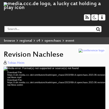
browse
regional
c4
openchaos
event
Revision Nachlese
Tobias Heim
Media error: Format(s) not supported or source(s) not found
Video
Download File:
Player
https://cdn.media.ccc.de/contributors/koeln/open_chaos/2015/06/c4.openchaos.2015.06.revision-
nachlese.mp4
Download File:
https://cdn.media.ccc.de/contributors/koeln/open_chaos/2015/06/c4.openchaos.2015.06.revision-
nachlese.webm
eng 1080p (mp4)