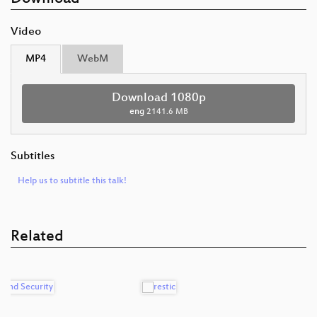
Video
MP4
WebM
Download 1080p
eng
2141.6 MB
Subtitles
Help us to subtitle this talk!
Related