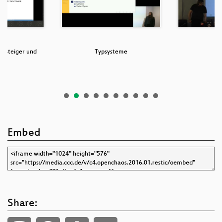
insteiger und
Typsysteme
U
-V
Embed
Share: