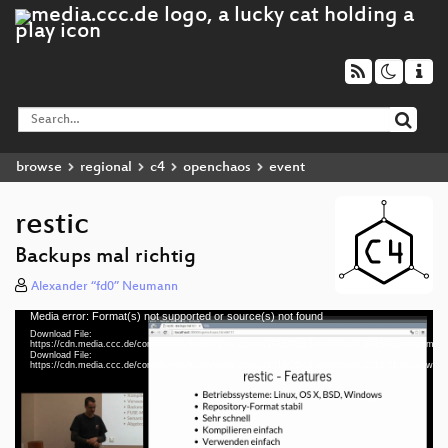
browse
regional
c4
openchaos
event
restic
Backups mal richtig
Alexander “fd0” Neumann
Media error: Format(s) not supported or source(s) not found
Video
Download File:
Player
https://cdn.media.ccc.de/contributors/koeln/open_chaos/2016/01/c4.openchaos.2016.01.restic.mp4
Download File:
https://cdn.media.ccc.de/contributors/koeln/open_chaos/2016/01/c4.openchaos.2016.01.restic.web