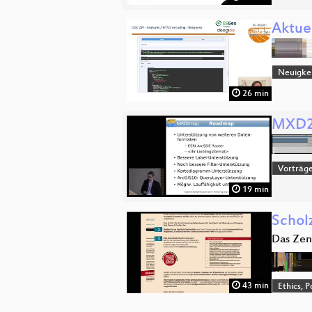
Aktue
Neuigke
26 min
MXD2m
Vorträge
19 min
Schol
Das Zen
43 min
Ethics, P