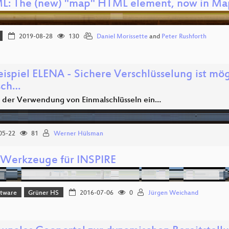
: The (new) "map" HTML element, now in Ma
2019-08-28
130
Daniel Morissette
and
Peter Rushforth
ispiel ELENA - Sichere Verschlüsselung ist mögl
isch…
 der Verwendung von Einmalschlüsseln ein…
05-22
81
Werner Hülsman
Werkzeuge für INSPIRE
ftware
Grüner HS
2016-07-06
0
Jürgen Weichand