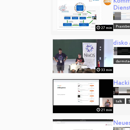
Kommu
Diens
Praxisbe
27 min
disko
darmsta
33 min
Hackin
talk
21 min
Neues