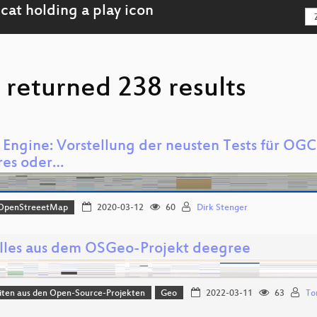
 returned 238 results
Engine: Vorstellung der neusten Tests für OG
res oder…
OpenStreeetMap
2020-03-12
60
Dirk Stenger
lles aus dem OSGeo-Projekt deegree
iten aus den Open-Source-Projekten
Geo
2022-03-11
63
To