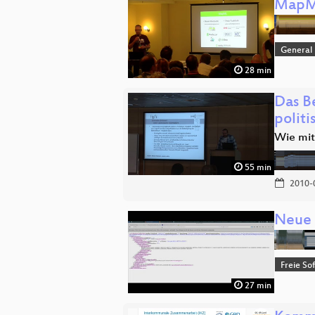
MapML
General
28 min
Das Be
polit
Wie mit
55 min
2010-
Neue 
Freie So
27 min