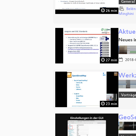
General
Belén
26 min
Minghini
Aktue
Neues i
2018-
27 min
Werkz
Vorträg
23 min
GeoSe