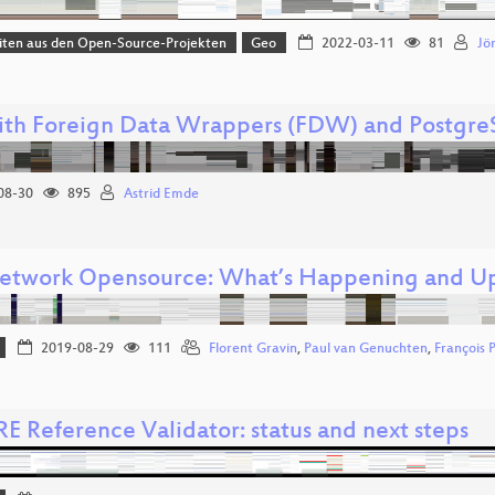
iten aus den Open-Source-Projekten
Geo
2022-03-11
81
Jö
ith Foreign Data Wrappers (FDW) and Postgr
08-30
895
Astrid Emde
twork Opensource: What’s Happening and U
2019-08-29
111
Florent Gravin
,
Paul van Genuchten
,
François 
E Reference Validator: status and next steps