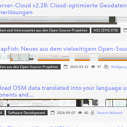
rver-Cloud v2.28: Cloud-optimierte Geodate
herlösungen
ten und Interessantes aus den Open-Source-Projekten
HS2 (ZHG 010)
pFish: Neues aus dem vielseitigem Open-So
iten aus den Open-Source-Projekten
2024-03-22
97
Wolfgang 
oad OSM data translated into your language us
onents and…
24
Software Development
2024-09-07
40
Séverin Ménard