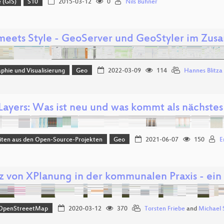
 (GIS)
S10
2015-03-12
0
Nils Bühner
meets Style - GeoServer und GeoStyler im Zus
phie und Visualisierung
Geo
2022-03-09
114
Hannes Blitza
ayers: Was ist neu und was kommt als nächstes
iten aus den Open-Source-Projekten
Geo
2021-06-07
150
E
tz von XPlanung in der kommunalen Praxis - ein
OpenStreeetMap
2020-03-12
370
Torsten Friebe
and
Michael 