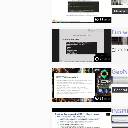
Neuigke
33 min
Fun w
2019-
25 min
GeoNe
General
21 min
INSPIR