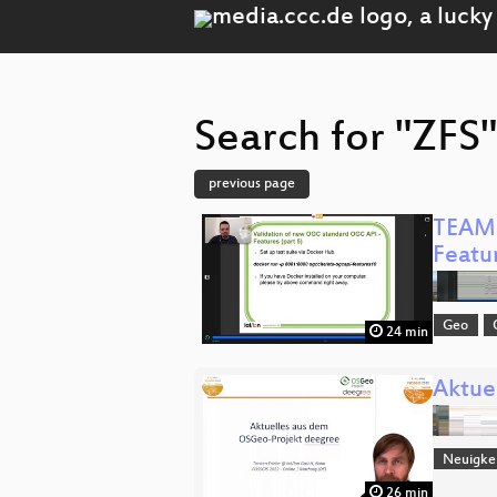
Search for "ZFS"
previous page
TEAM 
Featu
Geo
24 min
Aktue
Neuigke
26 min