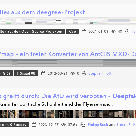
lles aus dem deegree-Projekt
iten aus den Open-Source-Projekten
Geo
2021-06-08
48
To
ap - ein freier Konverter von ArcGIS MXD-
 (GIS)
Hörsaal 08
2012-03-21
0
Stephan Holl
z greift durch: Die AfD wird verboten - Deepfa
trum für politische Schönheit und der Flyerservice…
olitics & Society
2023-12-27
37.6k
Philipp Ruch
and
Stefan Pelz