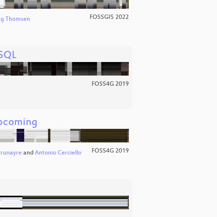
FOSSGIS 2022
rg Thomsen
eSQL
FOSS4G 2019
pcoming
FOSS4G 2019
Prunayre
and
Antonio Cerciello