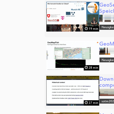
GeoSe
Speic
Neuigkei
19 min
GeoMa
Neuigke
28 min
Downl
comp
sotm20
27 min