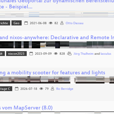
nales Geoportal zur dynamischen Bereitstell
te - Beispiel…
richte
Geo
2021-06-08
82
Otto Dassau
 and nixos-anywhere: Declarative and Remote In
dt
nixcon2023
2023-09-09
828
Jörg Thalheim
and
lassulus
g a mobility scooter for features and lights
Stage C
2026-07-18
79
Ric Berridge
 vom MapServer (8.0)