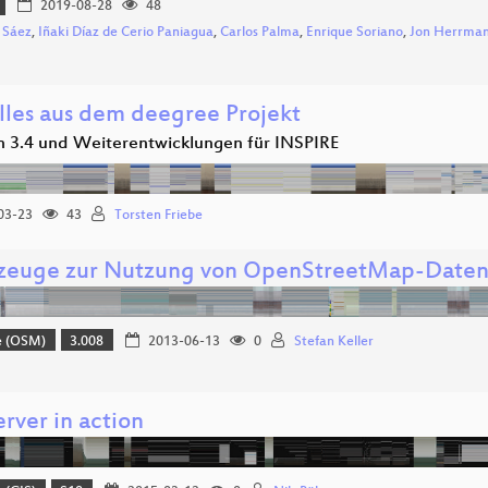
2019-08-28
48
 Sáez
,
Iñaki Díaz de Cerio Paniagua
,
Carlos Palma
,
Enrique Soriano
,
Jon Herrma
lles aus dem deegree Projekt
n 3.4 und Weiterentwicklungen für INSPIRE
03-23
43
Torsten Friebe
euge zur Nutzung von OpenStreetMap-Daten 
e (OSM)
3.008
2013-06-13
0
Stefan Keller
rver in action