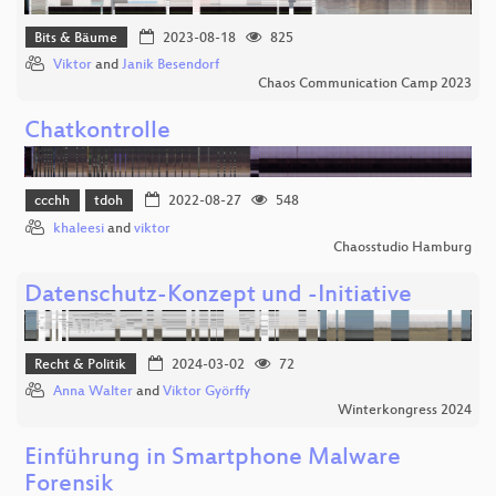
Bits & Bäume
2023-08-18
825
Viktor
and
Janik Besendorf
Chaos Communication Camp 2023
Chatkontrolle
ccchh
tdoh
2022-08-27
548
khaleesi
and
viktor
Chaosstudio Hamburg
Datenschutz-Konzept und -Initiative
Recht & Politik
2024-03-02
72
Anna Walter
and
Viktor Györffy
Winterkongress 2024
Einführung in Smartphone Malware
Forensik