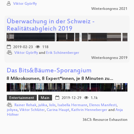
Viktor Györffy
Winterkongress 2021
Überwachung in der Schweiz -
Realitätsabgleich 2019
2019-02-23
118
Viktor Györffy
and
Erik Schönenberger
Winterkongress 2019
Das Bits&Bäume-Sporangium
8 Mikrokosmen, 8 Expert*innen, je 8 Minuten zu…
Entertainment
Main
2019-12-29
1.1k
Rainer Rehak
,
julika
,
lislis
,
Isabella Hermann
,
Elenos Manifesti
,
joliyea
,
Viktor Schlüter
,
Carina Haupt
,
Kathrin Henneberger
and
Anja
Höfner
36C3: Resource Exhaustion