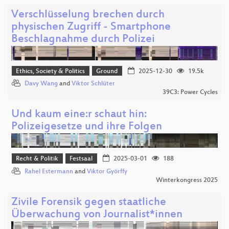
Verschlüsselung brechen durch
physischen Zugriff - Smartphone
Beschlagnahme durch Polizei
Ethics, Society & Politics
Ground
2025-12-30
19.5k
Davy Wang
and
Viktor Schlüter
39C3: Power Cycles
Und kaum eine:r schaut hin:
Polizeigesetze und ihre Folgen
Recht & Politik
Festsaal
2025-03-01
188
Rahel Estermann
and
Viktor Györffy
Winterkongress 2025
Zivile Forensik gegen staatliche
Überwachung von Journalist*innen