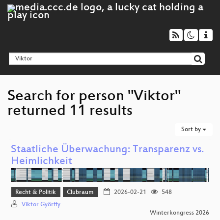
Search for person "Viktor"
returned 11 results
Sort by
Staatliche Überwachung: Transparenz vs.
Heimlichkeit
Recht & Politik
Clubraum
2026-02-21
548
Viktor Györffy
Winterkongress 2026