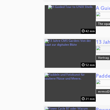
A Gui
The squa
42 min
13 Ja
Vortrag
52 min
Padde
mrmcd2
21 min