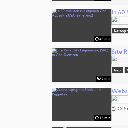
In 60
Kartogra
45 min
Site R
Geo
5 min
Websc
2019-
13 min