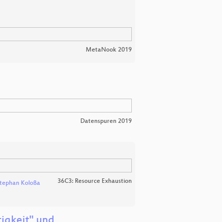
MetaNook 2019
Datenspuren 2019
36C3: Resource Exhaustion
tephan Koloßa
tigkeit" und