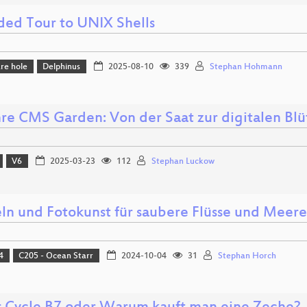
ded Tour to UNIX Shells
re hole
Delphinus
2025-08-10
339
Stephan Hohmann
hre CMS Garden: Von der Saat zur digitalen Blü
V6
2025-03-23
112
Stephan Luckow
ln und Fotokunst für saubere Flüsse und Meere
4
C205 - Ocean Starr
2024-10-04
31
Stephan Horch