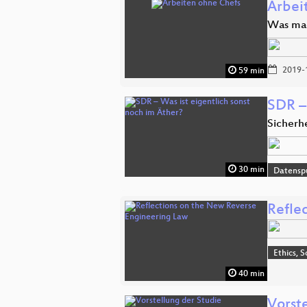
Arbei
Was mac
2019-
59 min
SDR –
Sicherh
30 min
Datensp
Refle
Ethics, S
40 min
Vorst