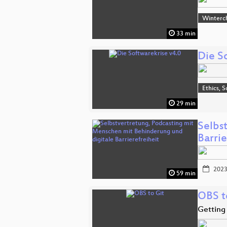
Winterc
33 min
Die S
Ethics, S
29 min
Selbs
Barrie
2023
59 min
OBS t
Getting