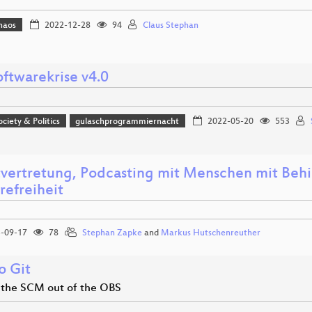
haos
2022-12-28
94
Claus Stephan
oftwarekrise v4.0
ociety & Politics
gulaschprogrammiernacht
2022-05-20
553
tvertretung, Podcasting mit Menschen mit Beh
refreiheit
-09-17
78
Stephan Zapke
and
Markus Hutschenreuther
o Git
 the SCM out of the OBS