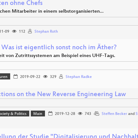
ten ohne Chefs
hen Mitarbeiter in einem selbstorganisierten…
11-09
112
Stephan Roth
 Was ist eigentlich sonst noch im Äther?
eit von Zutrittssystemen am Beispiel eines UHF-Tags.
uren
2019-09-22
329
Stephan Radke
ctions on the New Reverse Engineering Law
ociety & Politics
Main
2019-12-28
743
Steffen Becker
and
S
ellung der Studie "Digitalisierung und Nachhal