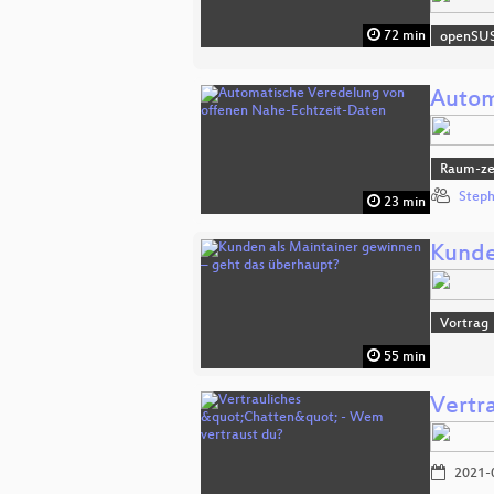
72 min
openSU
Autom
Raum-zei
Steph
23 min
Kunde
Vortrag
55 min
Vertr
2021-