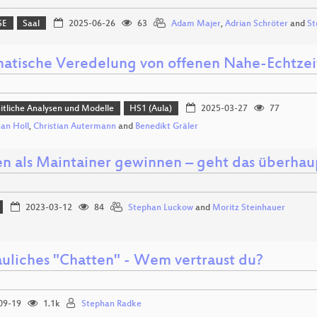
SE
Saal
2025-06-26
63
Adam Majer
,
Adrian Schröter
and
St
atische Veredelung von offenen Nahe-Echtze
tliche Analysen und Modelle
HS1 (Aula)
2025-03-27
77
an Holl
,
Christian Autermann
and
Benedikt Gräler
n als Maintainer gewinnen – geht das überhau
2023-03-12
84
Stephan Luckow
and
Moritz Steinhauer
auliches "Chatten" - Wem vertraust du?
09-19
1.1k
Stephan Radke