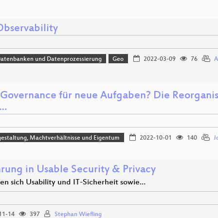
bservability
Datenbanken und Datenprozessierung
Geo
2022-03-09
76
A
Governance für neue Aufgaben? Die Reorganisa
r…
estaltung, Machtverhältnisse und Eigentum
2022-10-01
140
J
hrung in Usable Security & Privacy
en sich Usability und IT-Sicherheit sowie…
11-14
397
Stephan Wiefling