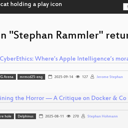
on "Stephan Rammler" retur
CyberEthics: Where’s Apple Intelligence’s mo
FG Arena
mrmcd25-eng
2025-09-14
127
Jerome Stephan
ining the Horror — A Critique on Docker & Co
re hole
Delphinus
2025-08-11
270
Stephan Hohmann