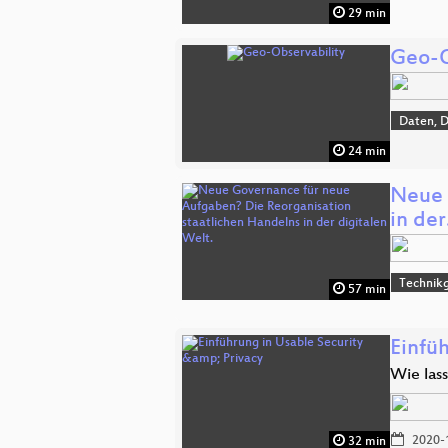
29 min
Geo-O
Daten, 
24 min
Neue 
in de
Technikg
57 min
Einfü
Wie lass
2020-
32 min