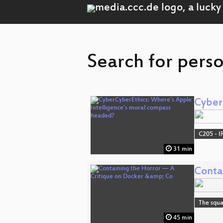
Search for pers
Cyber
C205 - I
31 min
Conta
The squa
45 min