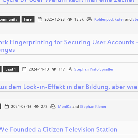
 Cycle B7 oder Warum kauft man eine Zeche?
Community
Fuse
2025-12-28
13.8k
Kohlenpod
,
kater
and
St
rk Fingerprinting for Securing User Accounts 
enges
Saal 1
2024-11-13
117
Stephan Pinto Spindler
aus dem Lock-in-Effekt in der Bildung, aber wie
2024-03-16
272
MoniKa
and
Stephan Kiener
e Founded a Citizen Television Station