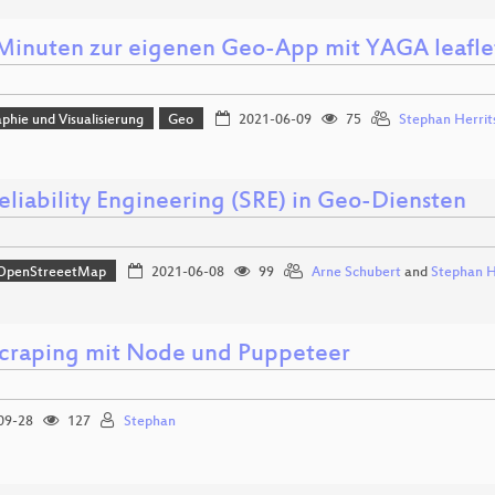
 Minuten zur eigenen Geo-App mit YAGA leafl
phie und Visualisierung
Geo
2021-06-09
75
Stephan Herrit
eliability Engineering (SRE) in Geo-Diensten
OpenStreeetMap
2021-06-08
99
Arne Schubert
and
Stephan H
raping mit Node und Puppeteer
09-28
127
Stephan