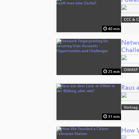
Power
CCC & 
40 min
Netwo
Chall
OWASP
25 min
Raus 
Vortrag
31 min
How W