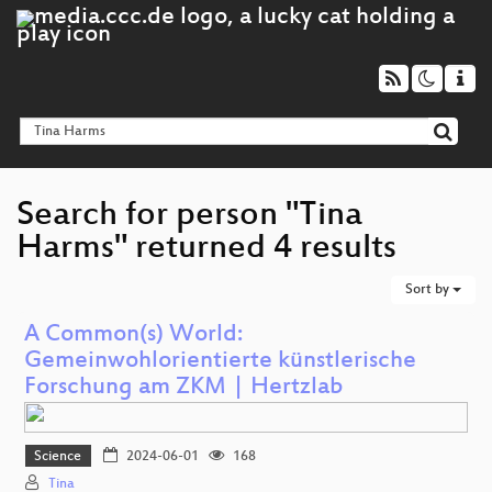
Search for person "Tina
Harms" returned 4 results
Sort by
A Common(s) World:
Gemeinwohlorientierte künstlerische
Forschung am ZKM | Hertzlab
Science
2024-06-01
168
Tina