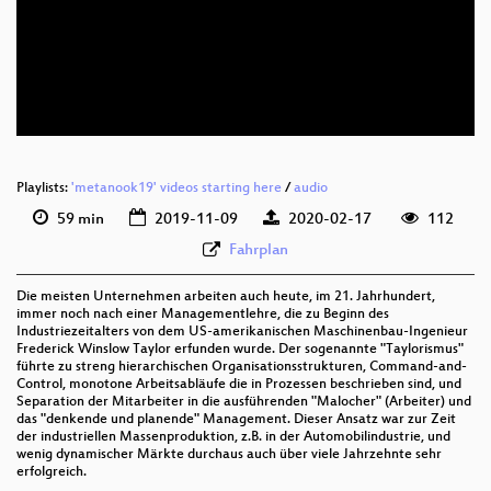
deu 1080p (webm)
deu 576p (mp4)
deu 576p (webm)
Playlists:
'metanook19' videos starting here
/
audio
59 min
2019-11-09
2020-02-17
112
Fahrplan
Die meisten Unternehmen arbeiten auch heute, im 21. Jahrhundert,
immer noch nach einer Managementlehre, die zu Beginn des
Industriezeitalters von dem US-amerikanischen Maschinenbau-Ingenieur
Frederick Winslow Taylor erfunden wurde. Der sogenannte "Taylorismus"
führte zu streng hierarchischen Organisationsstrukturen, Command-and-
Control, monotone Arbeitsabläufe die in Prozessen beschrieben sind, und
Separation der Mitarbeiter in die ausführenden "Malocher" (Arbeiter) und
das "denkende und planende" Management. Dieser Ansatz war zur Zeit
der industriellen Massenproduktion, z.B. in der Automobilindustrie, und
wenig dynamischer Märkte durchaus auch über viele Jahrzehnte sehr
erfolgreich.