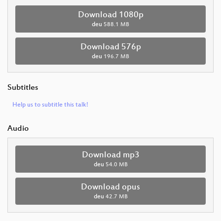
Download 1080p
deu
588.1 MB
Download 576p
deu
196.7 MB
Subtitles
Help us to subtitle this talk!
Audio
Download mp3
deu
54.0 MB
Download opus
deu
42.7 MB