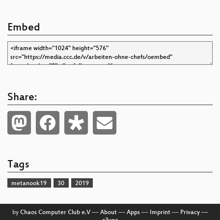
Embed
Share:
Tags
metanook19
30
2019
by
Chaos Computer Club e.V
––
About
––
Apps
––
Imprint
––
Privacy
––