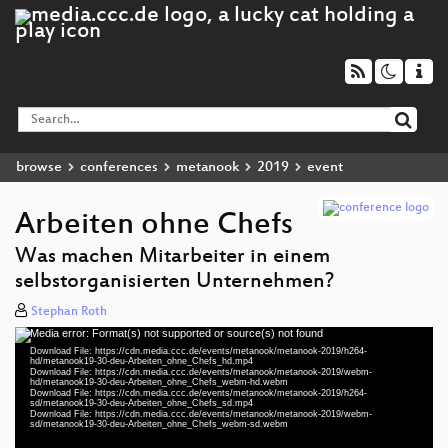
browse
conferences
metanook
2019
event
Arbeiten ohne Chefs
Was machen Mitarbeiter in einem
selbstorganisierten Unternehmen?
Stephan Roth
Media error: Format(s) not supported or source(s) not found
Video
Download File: https://cdn.media.ccc.de/events/metanook/metanook-2019/h264-
Player
hd/metanook19-30-deu-Arbeiten_ohne_Chefs_hd.mp4
Download File: https://cdn.media.ccc.de/events/metanook/metanook-2019/webm-
hd/metanook19-30-deu-Arbeiten_ohne_Chefs_webm-hd.webm
Download File: https://cdn.media.ccc.de/events/metanook/metanook-2019/h264-
sd/metanook19-30-deu-Arbeiten_ohne_Chefs_sd.mp4
Download File: https://cdn.media.ccc.de/events/metanook/metanook-2019/webm-
deu 1080p (mp4)
sd/metanook19-30-deu-Arbeiten_ohne_Chefs_webm-sd.webm