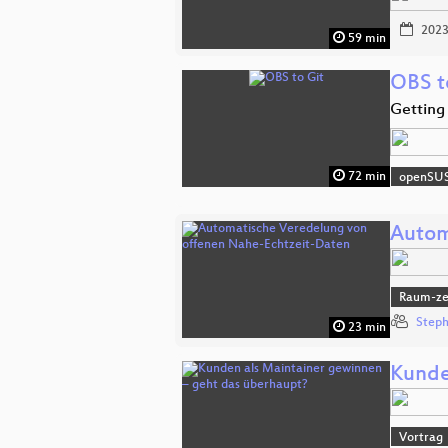
2023
59 min
OBS t
Getting
72 min
openSU
Autom
Raum-zei
Steph
23 min
Kunde
Vortrag