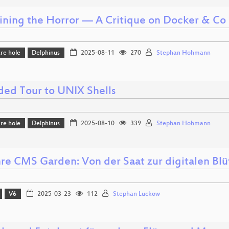
ining the Horror — A Critique on Docker & Co
re hole
Delphinus
2025-08-11
270
Stephan Hohmann
ded Tour to UNIX Shells
re hole
Delphinus
2025-08-10
339
Stephan Hohmann
hre CMS Garden: Von der Saat zur digitalen Blü
V6
2025-03-23
112
Stephan Luckow