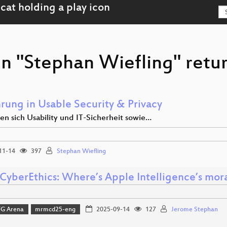
on "Stephan Wiefling" retur
hrung in Usable Security & Privacy
en sich Usability und IT-Sicherheit sowie…
11-14
397
Stephan Wiefling
CyberEthics: Where’s Apple Intelligence’s mo
FG Arena
mrmcd25-eng
2025-09-14
127
Jerome Stephan