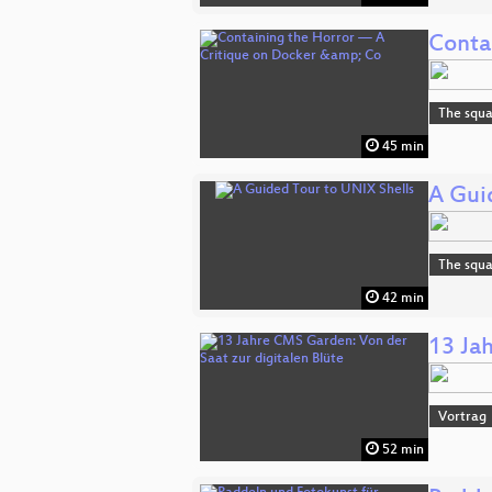
Conta
The squa
45 min
A Gui
The squa
42 min
13 Ja
Vortrag
52 min