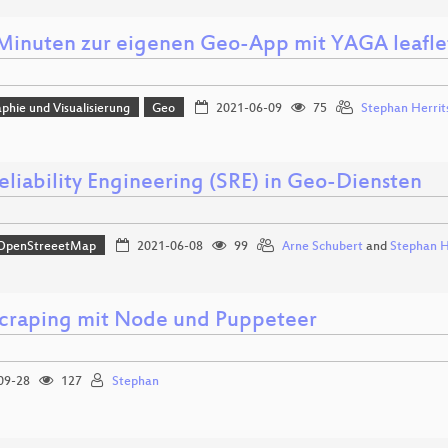
 Minuten zur eigenen Geo-App mit YAGA leafl
phie und Visualisierung
Geo
2021-06-09
75
Stephan Herrit
eliability Engineering (SRE) in Geo-Diensten
OpenStreeetMap
2021-06-08
99
Arne Schubert
and
Stephan H
raping mit Node und Puppeteer
09-28
127
Stephan