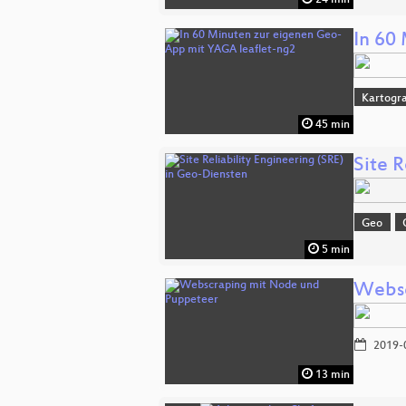
24 min
In 60
Kartogra
45 min
Site R
Geo
5 min
Websc
2019-
13 min