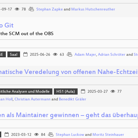
-09-17
78
Stephan Zapke
and
Markus Hutschenreuther
o Git
 the SCM out of the OBS
SE
Saal
2025-06-26
63
Adam Majer
,
Adrian Schröter
and
St
atische Veredelung von offenen Nahe-Echtze
tliche Analysen und Modelle
HS1 (Aula)
2025-03-27
77
an Holl
,
Christian Autermann
and
Benedikt Gräler
n als Maintainer gewinnen – geht das überhau
2023-03-12
84
Stephan Luckow
and
Moritz Steinhauer