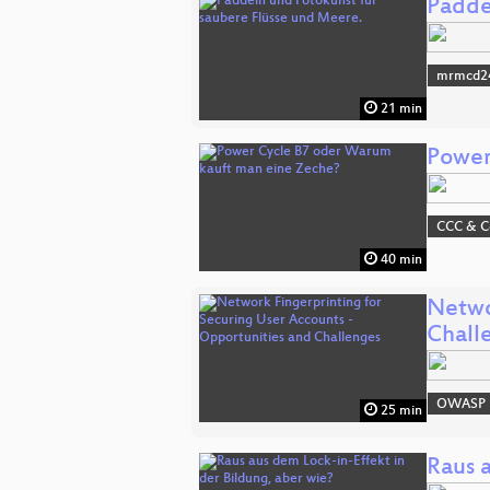
Padde
mrmcd2
21 min
Power
CCC & 
40 min
Netwo
Chall
OWASP
25 min
Raus 