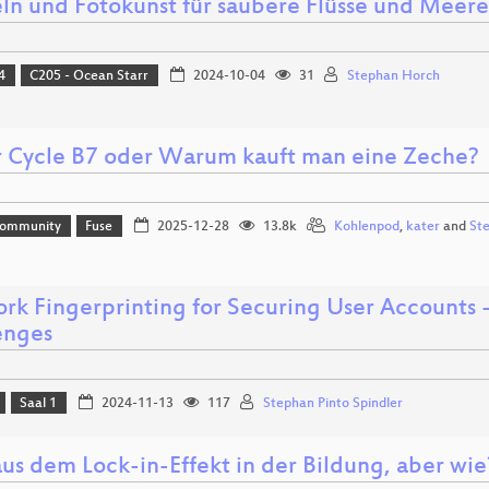
ln und Fotokunst für saubere Flüsse und Meere
4
C205 - Ocean Starr
2024-10-04
31
Stephan Horch
 Cycle B7 oder Warum kauft man eine Zeche?
Community
Fuse
2025-12-28
13.8k
Kohlenpod
,
kater
and
St
rk Fingerprinting for Securing User Accounts 
enges
Saal 1
2024-11-13
117
Stephan Pinto Spindler
aus dem Lock-in-Effekt in der Bildung, aber wie