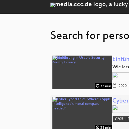
Search for pers
Einfü
Wie lass
2020-
32 min
Cyber
C205 - I
31 min