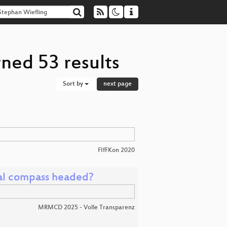
ned 53 results
Sort by
next page
FIfFKon 2020
ral compass headed?
MRMCD 2025 - Volle Transparenz