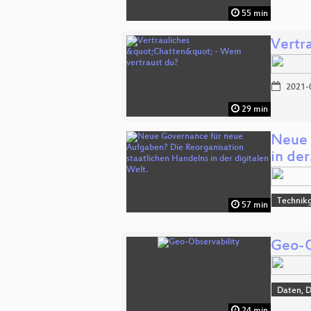
55 min
Vertr
2021-
29 min
Neue 
in de
Technikg
57 min
Geo-O
Daten, 