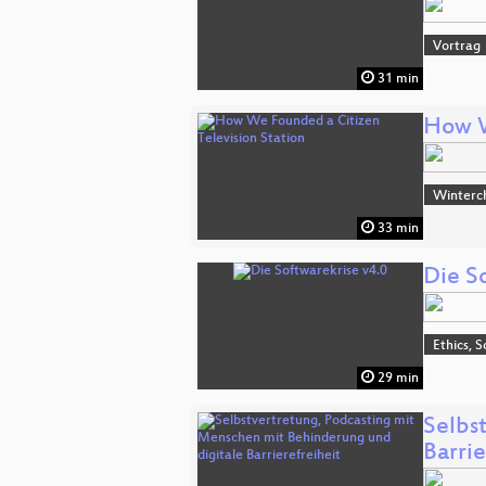
Vortrag
31 min
How W
Winterc
33 min
Die S
Ethics, S
29 min
Selbs
Barrie