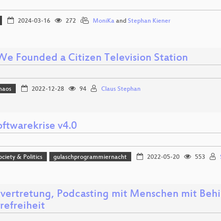
2024-03-16
272
MoniKa
and
Stephan Kiener
e Founded a Citizen Television Station
haos
2022-12-28
94
Claus Stephan
oftwarekrise v4.0
ociety & Politics
gulaschprogrammiernacht
2022-05-20
553
tvertretung, Podcasting mit Menschen mit Beh
refreiheit