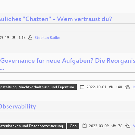
auliches "Chatten" - Wem vertraust du?
09-19
1.1k
Stephan Radke
Governance für neue Aufgaben? Die Reorganisa
r…
estaltung, Machtverhältnisse und Eigentum
2022-10-01
140
J
bservability
Datenbanken und Datenprozessierung
Geo
2022-03-09
76
A