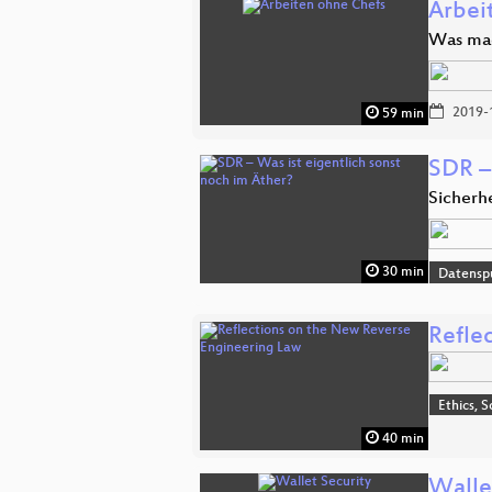
Arbei
Was mac
2019-
59 min
SDR –
Sicherh
30 min
Datensp
Refle
Ethics, S
40 min
Walle