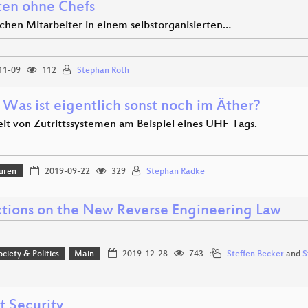
ten ohne Chefs
hen Mitarbeiter in einem selbstorganisierten…
11-09
112
Stephan Roth
 Was ist eigentlich sonst noch im Äther?
eit von Zutrittssystemen am Beispiel eines UHF-Tags.
uren
2019-09-22
329
Stephan Radke
ctions on the New Reverse Engineering Law
ociety & Politics
Main
2019-12-28
743
Steffen Becker
and
S
t Security