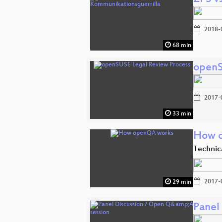
2018-
68 min
openS
2017-
33 min
How 
Technic
2017-
29 min
Panel