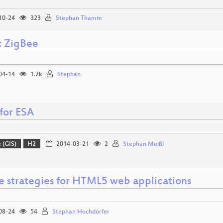
10-24
323
Stephan Thamm
 ZigBee
04-14
1.2k
Stephan
for ESA
 (GIS)
H2
2014-03-21
2
Stephan Meißl
ne strategies for HTML5 web applications
08-24
54
Stephan Hochdörfer