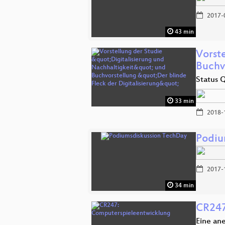
2017-
43 min
Vorst
Buchv
Status 
33 min
2018-
Podiu
2017-
34 min
CR247
Eine an