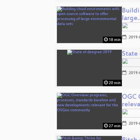
Build
large
2019-
18 min
State
2019-
20 min
OGC O
relev
2019-
27 min