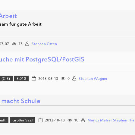
Arbeit
am für gute Arbeit
07-07
75
Stephan Otten
uche mit PostgreSQL/PostGIS
 (GIS)
3.010
2013-06-13
0
Stephan Wagner
 macht Schule
haft
Großer Saal
2012-10-13
10
Marius Melzer Stephan Th