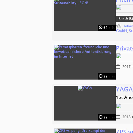
Pitch 
Bits & 
Johan
64 min
GmbH
,
St
Priva
2017-
22 min
YAGA
Yet Ano
2018-
22 min
ZPS v