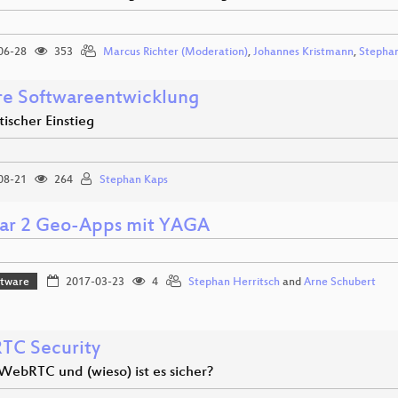
06-28
353
Marcus Richter (Moderation)
,
Johannes Kristmann
,
Stephan
re Softwareentwicklung
tischer Einstieg
08-21
264
Stephan Kaps
ar 2 Geo-Apps mit YAGA
ftware
2017-03-23
4
Stephan Herritsch
and
Arne Schubert
C Security
 WebRTC und (wieso) ist es sicher?