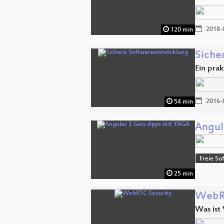
2018-
120 min
Siche
Ein prak
2016-
54 min
Angul
Freie So
25 min
WebRT
Was ist