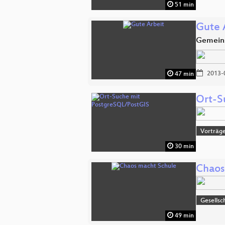
51 min
Gute 
Gemeins
2013-
47 min
Ort-S
Vorträge
30 min
Chaos
Gesellsc
49 min