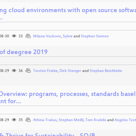
ing cloud environments with open source softwar
…
08-30
33
Milana Vuckovic
,
Sylvie
and
Stephan Siemen
 of deegree 2019
08-29
36
Torsten Friebe
,
Dirk Stenger
and
Stephan Reichhelm
verview: programs, processes, standards base
ant for…
08-29
35
Athina Trakas
,
Stephan Meißl
,
Tom Kralidis
and
Angelos Tzo