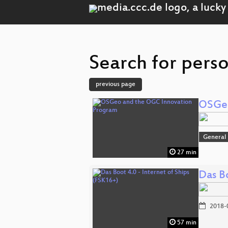
Search for perso
previous page
OSGeo
General
27 min
Das Bo
2018-
57 min