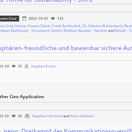
& Thrive for Sustainability - SO/B
Bäume Core
2022-10-02
133
na Graf
,
Hauke
,
Yvonne Zwick
,
Frank Karlitschek
,
Dr. Felicitas Breitenbach
,
Back
ephan Multhaupt - Circonomit GmbH
,
Mathieu Baudier - Netiket
and
Rehab - T
tsphären-freundliche und beweisbar sichere Aut
10-24
35
Stephan Krenn
ther Geo Application
03-22
45
Stephan Herritsch
and
Arne Schubert
s. peng: Dreikampf der Kommunikationsguerrill