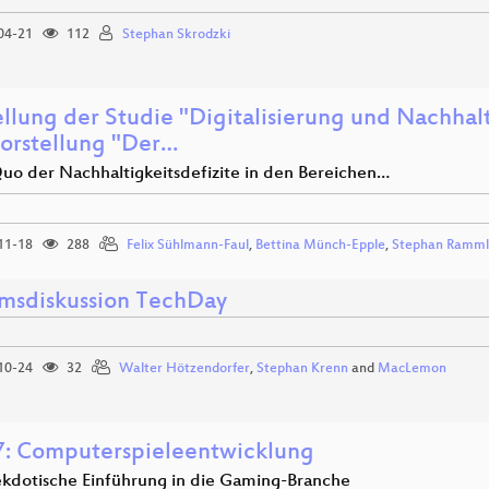
04-21
112
Stephan Skrodzki
ellung der Studie "Digitalisierung und Nachhal
orstellung "Der…
Quo der Nachhaltigkeitsdefizite in den Bereichen…
11-18
288
Felix Sühlmann-Faul
,
Bettina Münch-Epple
,
Stephan Ramml
msdiskussion TechDay
10-24
32
Walter Hötzendorfer
,
Stephan Krenn
and
MacLemon
: Computerspieleentwicklung
ekdotische Einführung in die Gaming-Branche