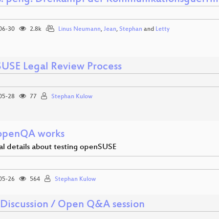
06-30
2.8k
Linus Neumann
,
Jean
,
Stephan
and
Letty
USE Legal Review Process
05-28
77
Stephan Kulow
openQA works
al details about testing openSUSE
05-26
564
Stephan Kulow
 Discussion / Open Q&A session