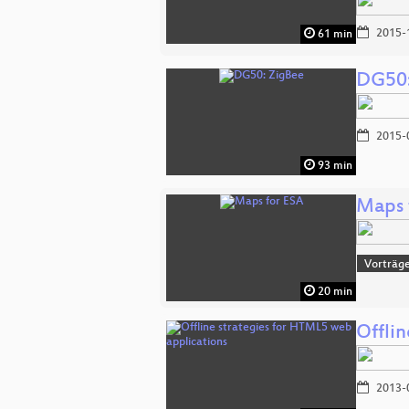
2015-
61 min
DG50:
2015-
93 min
Maps 
Vorträge
20 min
Offli
2013-