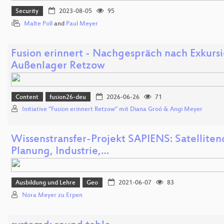
Security
2023-08-05
95
Malte Poll
and
Paul Meyer
Fusion erinnert - Nachgespräch nach Exkurs
Außenlager Retzow
Content
fusion26-deu
2026-06-26
71
Initiative “Fusion erinnert Retzow” mit Diana Groó & Angi Meyer
Wissenstransfer-Projekt SAPIENS: Satelliten
Planung, Industrie,…
Ausbildung und Lehre
Geo
2021-06-07
83
Nora Meyer zu Erpen