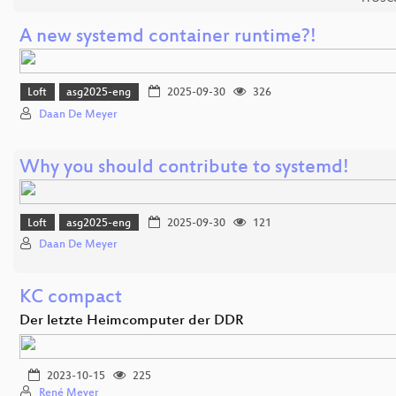
A new systemd container runtime?!
Loft
asg2025-eng
2025-09-30
326
Daan De Meyer
Why you should contribute to systemd!
Loft
asg2025-eng
2025-09-30
121
Daan De Meyer
KC compact
Der letzte Heimcomputer der DDR
2023-10-15
225
René Meyer