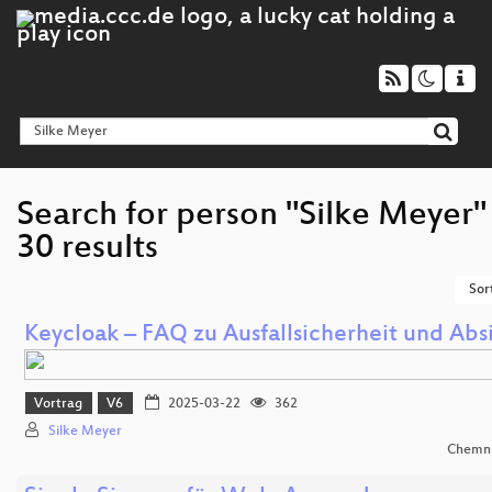
Search for person "Silke Meyer"
30 results
Sor
Keycloak – FAQ zu Ausfallsicherheit und Ab
Vortrag
V6
2025-03-22
362
Silke Meyer
Chemni