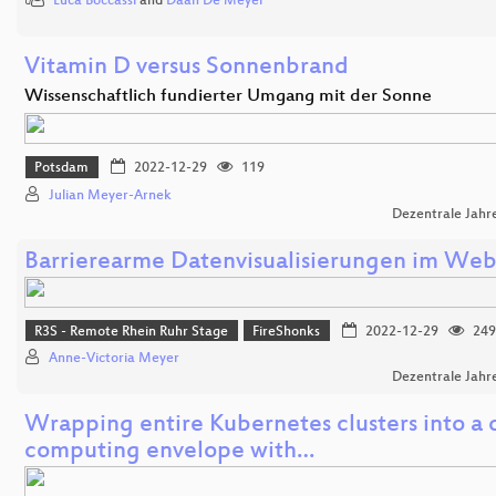
Luca Boccassi
and
Daan De Meyer
Vitamin D versus Sonnenbrand
Wissenschaftlich fundierter Umgang mit der Sonne
Potsdam
2022-12-29
119
Julian Meyer-Arnek
Dezentrale Jahr
Barrierearme Datenvisualisierungen im We
R3S - Remote Rhein Ruhr Stage
FireShonks
2022-12-29
249
Anne-Victoria Meyer
Dezentrale Jahr
Wrapping entire Kubernetes clusters into a 
computing envelope with…