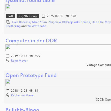
systemd: round table
Loft
asg2025-eng
2025-09-30
178
Luca Boccassi
,
Mike Yuan
,
Zbigniew Jędrzejewski-Szmek
,
Daan De Mey
Poettering
and
Yu Watanabe
Computer in der DDR
2019-10-13
929
René Meyer
Vintage Computing
Open Prototype Fund
2018-12-28
81
Katharina Meyer
35C3: Open
Bullshit-Bingo