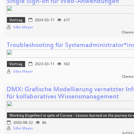
Single Sign-on für Web-Anwendungen
Vortrag
2024-03-17
617
Silke Meyer
Chemni
Troubleshooting für Systemadministrator*in
Vortrag
2023-03-11
502
Silke Meyer
Chemni
DMX: Grafische Modellierung vernetzter In
für kollaboratives Wissensmanagement
Working (together) in spite of Corona - Lessons learned on the journey t
2020-08-22
86
Silke Meyer
FrOSCo