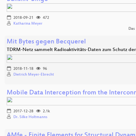
2018-09-21
472
Katharina Meyer
Das 
Mit Bytes gegen Becquerel
TDRM-Netz sammelt Radioaktivitäts-Daten zum Schutz de
2018-11-18
96
Dietrich Meyer-Ebrecht
Mobile Data Interception from the Intercon
2017-12-28
2.1k
Dr. Silke Holtmanns
AMfe - Finite Elements for Structural Dynam