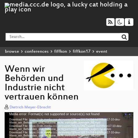
browse
conferences
fiffkon
fiffkon17
event
Wenn wir
Behörden und
Industrie nicht
vertrauen können
Dietrich Meyer-Ebrecht
Media error: Format(s) not supported or source(s) not found
Video
Download File: https://cdn.media.ccc.de/events/fiffkon/2017/h264-hd/fiffkon17-10-deu-
Player
Wenn_wir_Behoerden_und_Industrie_nicht_vertrauen_koennen_hd.mp4
Download File: https://cdn.media.ccc.de/events/fiffkon/2017/webm-hd/fiffkon17-10-deu-
Wenn_wir_Behoerden_und_Industrie_nicht_vertrauen_koennen_webm-hd.webm
Download File: https://cdn.media.ccc.de/events/fiffkon/2017/h264-sd/fiffkon17-10-deu-
Wenn_wir_Behoerden_und_Industrie_nicht_vertrauen_koennen_sd.mp4