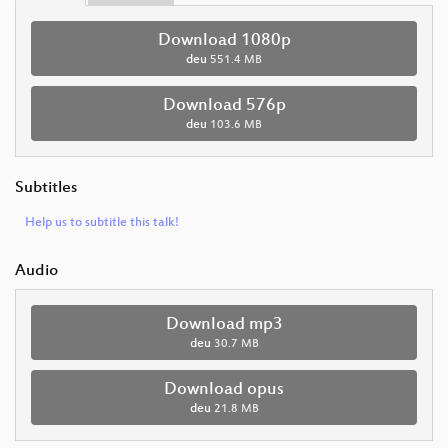
Download 1080p
deu
551.4 MB
Download 576p
deu
103.6 MB
Subtitles
Help us to subtitle this talk!
Audio
Download mp3
deu
30.7 MB
Download opus
deu
21.8 MB