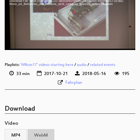
Download File: https://cdn.media.ccc.de/events/fiffkon/2017/webm-sd/fiffkon17-10-deu-
deu 1080p (mp4)
Wenn_wir_Behoerden_und_Industrie_nicht_vertrauen_koennen_webm-sd.webm
deu 1080p (webm)
deu 576p (mp4)
deu 576p (webm)
Playlists:
'fiffkon17' videos starting here
/
audio
/
related events
33 min
2017-10-21
2018-05-16
195
Fahrplan
Download
Video
MP4
WebM