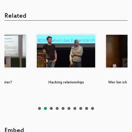
Related
r Täter?
Hacking relationships
Wer bin ich un
Embed