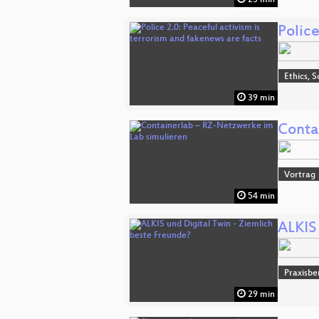
Police
Ethics, S
39 min
Conta
Vortrag
54 min
ALKIS
Praxisbe
29 min