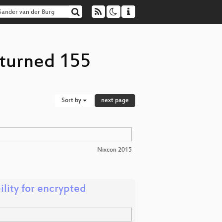
eturned 155
Sort by
next page
Nixcon 2015
ility for encrypted