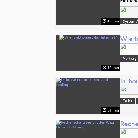
Einfache
48 min
System A
Wie fu
Vortrag
52 min
In-hou
Talks
51 min
Reche