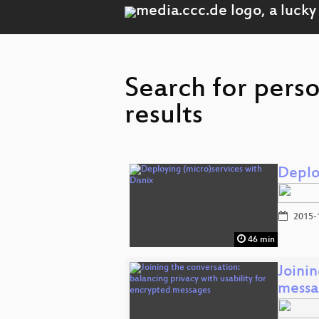
Search for pers
results
Deplo
2015-
46 min
Joinin
messa