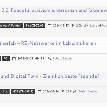
 2.0: Peaceful activism is terrorism and fakenew
ociety & Politics
Saal ZIGZAG
2024-12-27
2.0k
Lori
and
Fran
inerlab – RZ-Netzwerke im Lab simulieren
V5
2026-03-28
194
Robert Sander
 und Digital Twin - Ziemlich beste Freunde?
richte
HS1 (ZHG 011)
2026-03-26
238
Stefan Sander