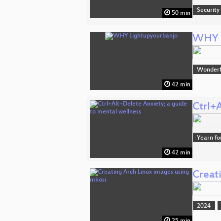
Security
50 min
WHY L
Wonderfu
42 min
Ctrl+
Yearn fo
42 min
Creat
2024
25 min