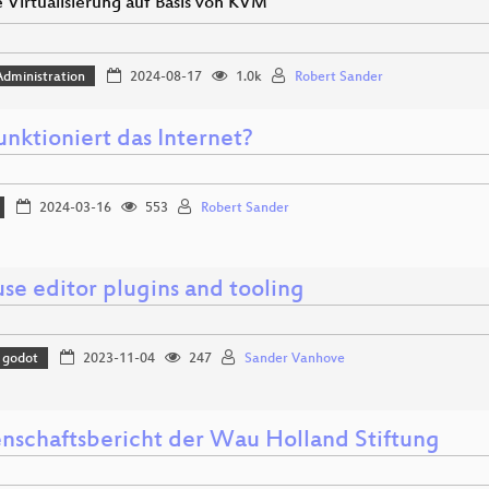
 Virtualisierung auf Basis von KVM
dministration
2024-08-17
1.0k
Robert Sander
nktioniert das Internet?
2024-03-16
553
Robert Sander
se editor plugins and tooling
godot
2023-11-04
247
Sander Vanhove
nschaftsbericht der Wau Holland Stiftung