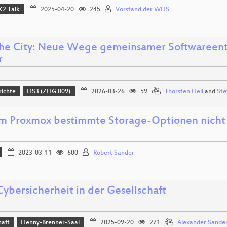
K2 Talk
2025-04-20
245
Vorstand der WHS
the City: Neue Wege gemeinsamer Softwareent
r
richte
HS3 (ZHG 009)
2026-03-26
59
Thorsten Hell
and
Ste
 Proxmox bestimmte Storage-Optionen nicht 
2023-03-11
600
Robert Sander
ybersicherheit in der Gesellschaft
haft
Henny-Brenner-Saal
2025-09-20
271
Alexander Sande