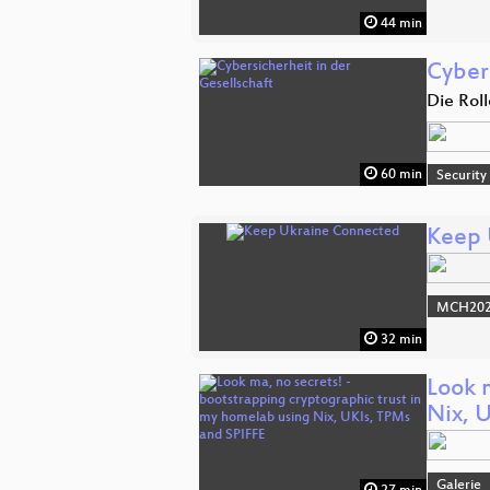
44 min
Cybers
Die Rol
60 min
Security
Keep 
MCH2022
32 min
Look 
Nix, 
Galerie