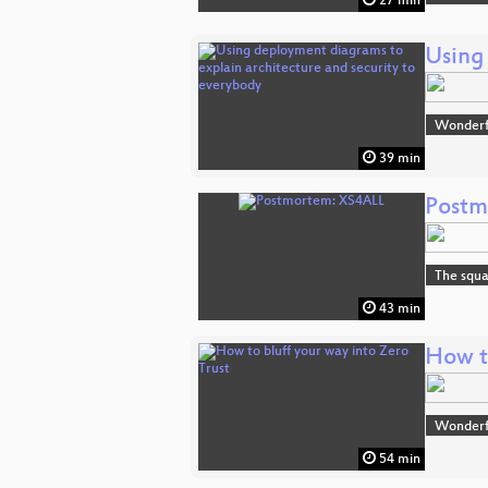
27 min
Using
Wonderfu
39 min
Postm
The squa
43 min
How to
Wonderfu
54 min