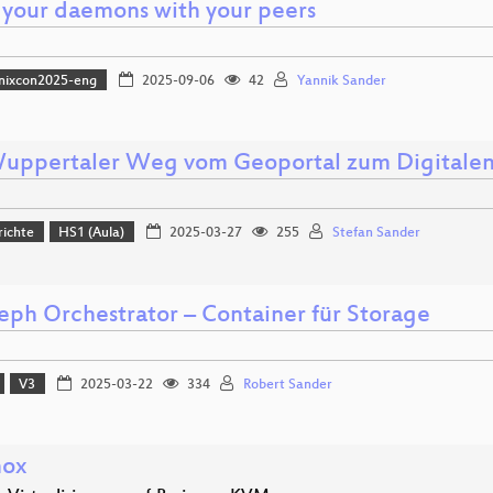
 your daemons with your peers
nixcon2025-eng
2025-09-06
42
Yannik Sander
uppertaler Weg vom Geoportal zum Digitalen
richte
HS1 (Aula)
2025-03-27
255
Stefan Sander
eph Orchestrator – Container für Storage
V3
2025-03-22
334
Robert Sander
mox