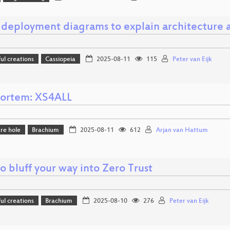
 deployment diagrams to explain architecture a
l creations
Cassiopeia
2025-08-11
115
Peter van Eijk
ortem: XS4ALL
re hole
Brachium
2025-08-11
612
Arjan van Hattum
 bluff your way into Zero Trust
l creations
Brachium
2025-08-10
276
Peter van Eijk