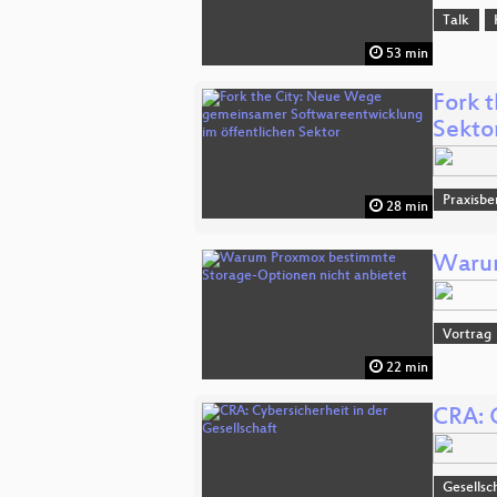
Talk
53 min
Fork 
Sekto
Praxisbe
28 min
Warum
Vortrag
22 min
CRA: C
Gesellsc