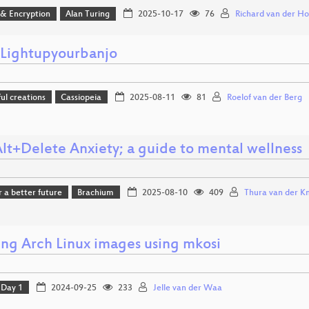
 & Encryption
Alan Turing
2025-10-17
76
Richard van der Ho
ightupyourbanjo
l creations
Cassiopeia
2025-08-11
81
Roelof van der Berg
Alt+Delete Anxiety; a guide to mental wellness
r a better future
Brachium
2025-08-10
409
Thura van der Kni
ing Arch Linux images using mkosi
Day 1
2024-09-25
233
Jelle van der Waa