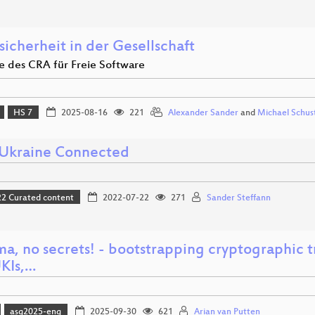
icherheit in der Gesellschaft
le des CRA für Freie Software
HS 7
2025-08-16
221
Alexander Sander
and
Michael Schus
Ukraine Connected
 Curated content
2022-07-22
271
Sander Steffann
ma, no secrets! - bootstrapping cryptographic 
UKIs,…
asg2025-eng
2025-09-30
621
Arian van Putten