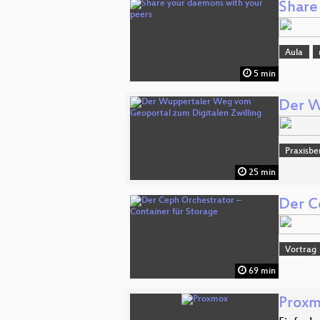
Share
Aula
5 min
Der W
Praxisbe
25 min
Der C
Vortrag
69 min
Prox