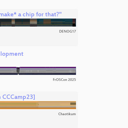
make* a chip for that?"
DENOG17
velopment
FrOSCon 2025
em CCCamp23]
Chaotikum