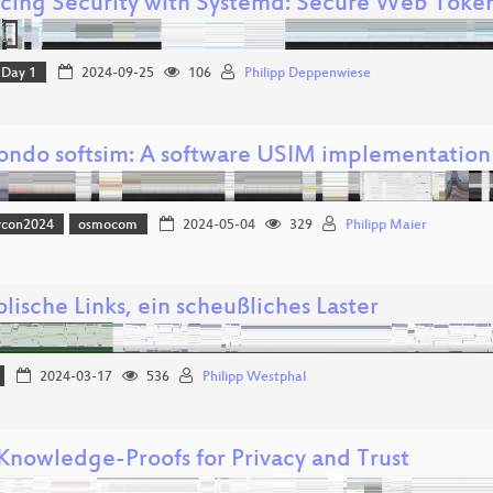
cing Security with Systemd: Secure Web Toke
Day 1
2024-09-25
106
Philipp Deppenwiese
ndo softsim: A software USIM implementation
vcon2024
osmocom
2024-05-04
329
Philipp Maier
ische Links, ein scheußliches Laster
2024-03-17
536
Philipp Westphal
Knowledge-Proofs for Privacy and Trust