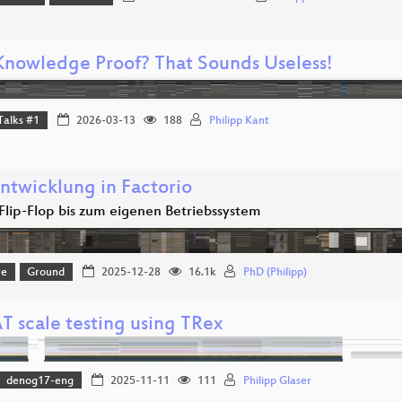
Knowledge Proof? That Sounds Useless!
Talks #1
2026-03-13
188
Philipp Kant
ntwicklung in Factorio
lip-Flop bis zum eigenen Betriebssystem
re
Ground
2025-12-28
16.1k
PhD (Philipp)
 scale testing using TRex
denog17-eng
2025-11-11
111
Philipp Glaser