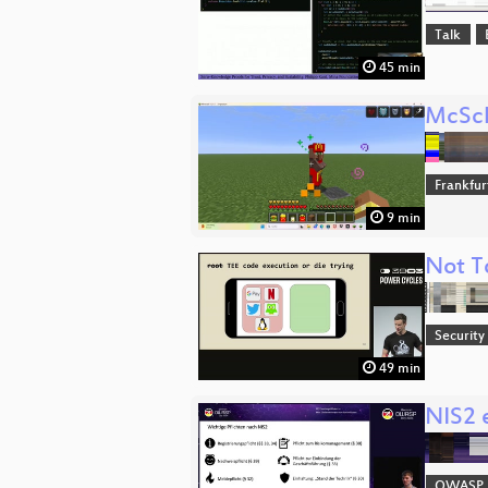
Talk
45 min
McSch
Frankfu
9 min
Not To
Security
49 min
NIS2 
OWASP