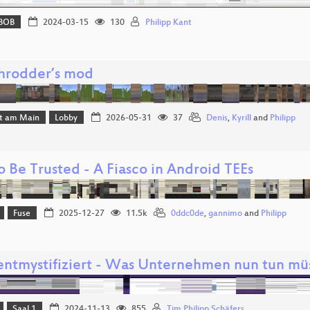
BOB
2024-03-15
130
Philipp Kant
rodder’s mod
rt am Main
Lobby
2026-05-31
37
Denis
,
Kyrill
and
Philipp
 Be Trusted - A Fiasco in Android TEEs
Fuse
2025-12-27
11.5k
0ddc0de
,
gannimo
and
Philipp
entmystifiziert - Was Unternehmen nun tun mü
Saal 1
2024-11-13
855
Tim Philipp Schäfers