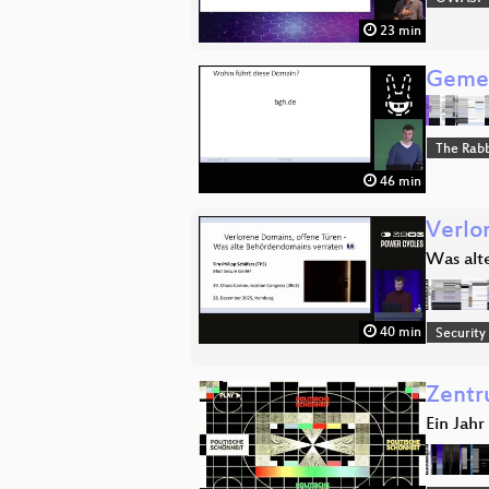
23 min
Gemei
The Rabb
46 min
Verlo
Was alt
40 min
Security
Zentr
Ein Jah