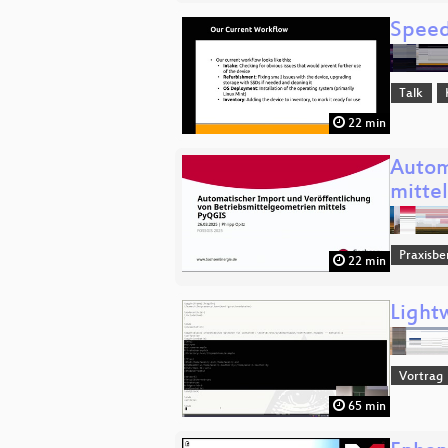
Speed
Talk
22 min
Autom
mitte
Praxisbe
22 min
Light
Vortrag
65 min