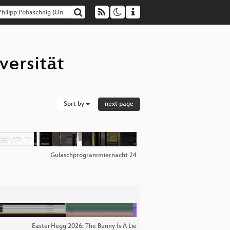
versität
Sort by
next page
Gulaschprogrammiernacht 24
EasterHegg 2026: The Bunny Is A Lie