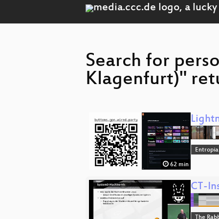
Search for perso
Klagenfurt)" ret
Lightn
Entropia
62 min
CT-Ins
The Rabb