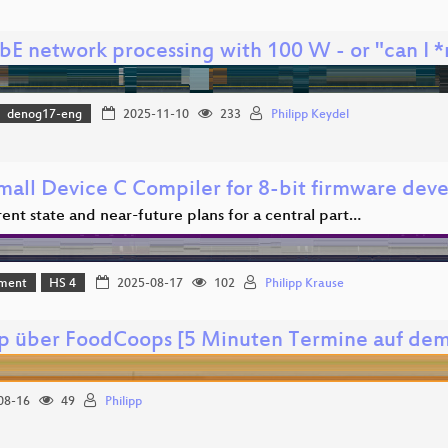
bE network processing with 100 W - or "can I *
denog17-eng
2025-11-10
233
Philipp Keydel
mall Device C Compiler for 8-bit firmware de
ent state and near-future plans for a central part…
ment
HS 4
2025-08-17
102
Philipp Krause
pp über FoodCoops [5 Minuten Termine auf d
08-16
49
Philipp