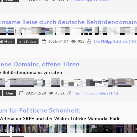
nsame Reise durch deutsche Behördendomain
it Hole
eh23-deu
2026-04-04
955
Tim Philipp Schäfers (TPS
rene Domains, offene Türen
e Behördendomains verraten
One
2025-12-28
43.2k
Tim Philipp Schäfers (TPS)
um für Politische Schönheit:
r Adenauer SRP+ und der Walter Lübcke Memorial Park