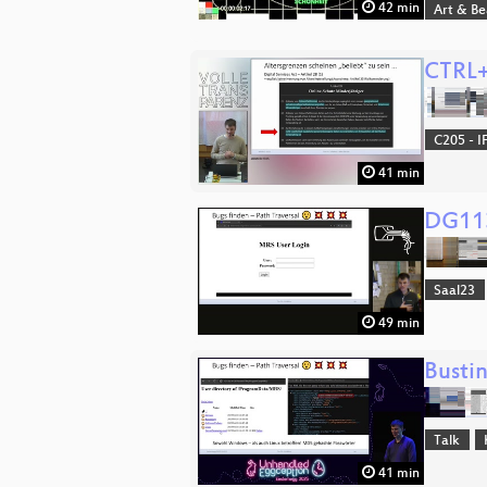
42 min
Art & B
CTRL+
C205 - I
41 min
DG113
Saal23
49 min
Bustin
Talk
41 min