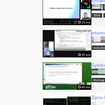
Enhan
2024
24 min
onomo
osmode
35 min
Symbol
Vortrag
44 min
Zero-