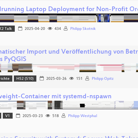
running Laptop Deployment for Non-Profit Or
K2 Talk
2025-04-20
434
Philipp Skotnik
atischer Import und Veröffentlichung von Bet
ls PyQGIS
richte
HS2 (S10)
2025-03-26
151
Philipp Opitz
weight-Container mit systemd-nspawn
V1
2025-03-23
518
Philipp Westphal