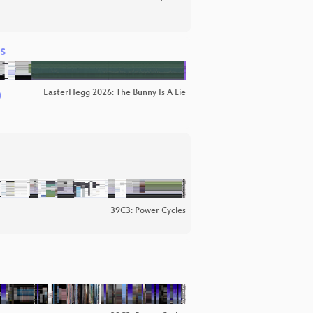
s
EasterHegg 2026: The Bunny Is A Lie
)
39C3: Power Cycles