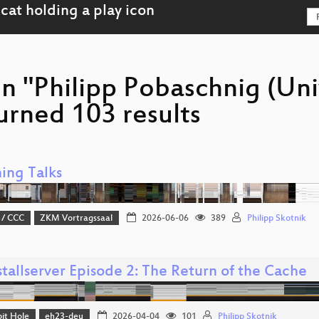
n "Philipp Pobaschnig (Uni
urned 103 results
ing Talks
 / CCC
ZKM Vortragssaal
2026-06-06
389
Philipp Skotnik
tallserver Episode 2: The Return of the Cache
it Hole
eh23-deu
2026-04-04
101
Philipp Skotnik