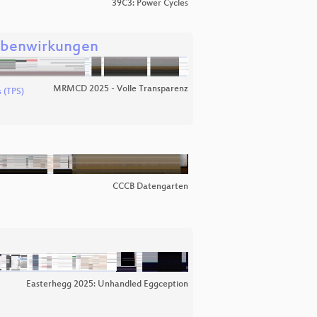
39C3: Power Cycles
Nebenwirkungen
MRMCD 2025 - Volle Transparenz
s (TPS)
CCCB Datengarten
Easterhegg 2025: Unhandled Eggception