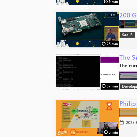
9 min
200 G
Saal B
25 min
The S
The curr
57 min
Develop
Phili
2023-
5 min