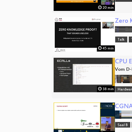
20 min
Zero 
Talk
45 min
CPU E
Vom D-F
38 min
Hardwa
CGNAT
Saal B