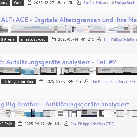
eauty
One
2025-12-27
61.5k
Stefan Pelzer
and
Philipp Ruch
ALT+AGE - Digitale Altersgrenzen und ihre 
FG Arena
mrmcd25-deu
2025-09-14
215
Tim Philipp Schäfer
: Aufklärungsgeräte analysiert - Teil #2
datengarten-deu
2025-05-07
729
Tim Philipp Schäfers (TPS)
g Big Brother - Aufklärungsgeräte analysiert
K2 Talk
2025-04-19
1.3k
Tim Philipp Schäfers (TPS)