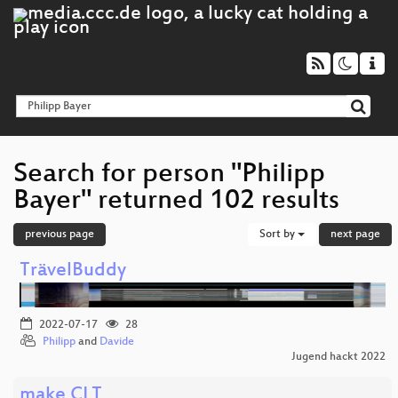
Search for person "Philipp
Bayer" returned 102 results
previous page
Sort by
next page
TrävelBuddy
2022-07-17
28
Philipp
and
Davide
Jugend hackt 2022
make CLT