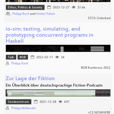
Ethics, Politics & Society
2023-12-27
37.6k
Philipp Ruch
and
Stefan Pelzer
37C3: Unlocked
io-sim: testing, simulating, and
prototyping concurrent programs in
Haskell
Talk
BOB
2022-03-11
34
Philipp Kant
BOB Konferenz 2022
Zur Lage der Fiktion
Ein Überblick über deutschsprachige Fiction-Podcasts
Sendezentrum
2021-12-28
691
Philipp Müllender
rC3 NOWHERE