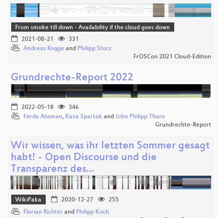
From smoke till down - Availability if the cloud goes down
2021-08-21
331
Andreas Rogge
and
Philipp Storz
FrOSCon 2021 Cloud-Edition
Grundrechte-Report 2022
2022-05-18
346
Ferda Ataman
,
Kava Spartak
and
John Philipp Thurn
Grundrechte-Report
Wir wissen, was ihr letzten Sommer gesagt
habt! - Open Discourse und die
Transparenz des…
WikiPaka
2020-12-27
255
Florian Richter
and
Philipp Koch