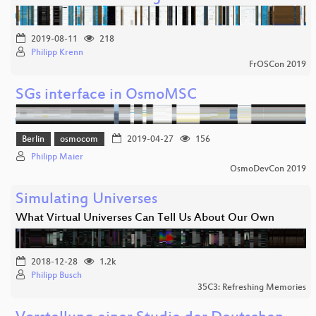
2019-08-11
218
Philipp Krenn
FrOSCon 2019
SGs interface in OsmoMSC
Berlin
osmocom
2019-04-27
156
Philipp Maier
OsmoDevCon 2019
Simulating Universes
What Virtual Universes Can Tell Us About Our Own
2018-12-28
1.2k
Philipp Busch
35C3: Refreshing Memories