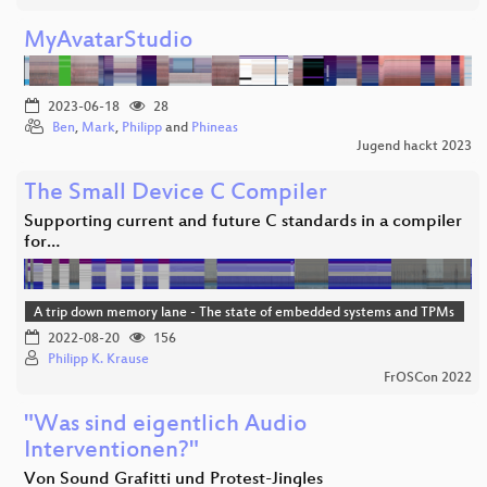
MyAvatarStudio
2023-06-18
28
Ben
,
Mark
,
Philipp
and
Phineas
Jugend hackt 2023
The Small Device C Compiler
Supporting current and future C standards in a compiler
for…
A trip down memory lane - The state of embedded systems and TPMs
2022-08-20
156
Philipp K. Krause
FrOSCon 2022
"Was sind eigentlich Audio
Interventionen?"
Von Sound Grafitti und Protest-Jingles