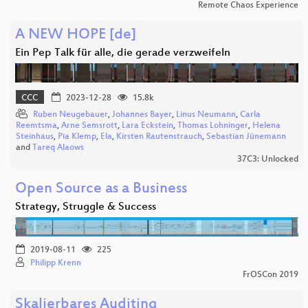
Remote Chaos Experience
A NEW HOPE [de]
Ein Pep Talk für alle, die gerade verzweifeln
CCC
2023-12-28
15.8k
Ruben Neugebauer
,
Johannes Bayer
,
Linus Neumann
,
Carla
Reemtsma
,
Arne Semsrott
,
Lara Eckstein
,
Thomas Lohninger
,
Helena
Steinhaus
,
Pia Klemp
,
Ela
,
Kirsten Rautenstrauch
,
Sebastian Jünemann
and
Tareq Alaows
37C3: Unlocked
Open Source as a Business
Strategy, Struggle & Success
2019-08-11
225
Philipp Krenn
FrOSCon 2019
Skalierbares Auditing