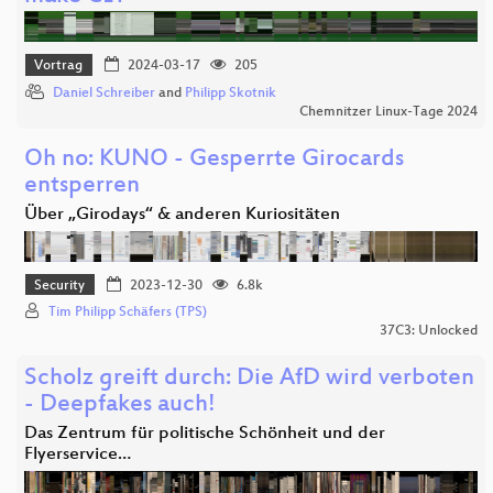
Vortrag
2024-03-17
205
Daniel Schreiber
and
Philipp Skotnik
Chemnitzer Linux-Tage 2024
Oh no: KUNO - Gesperrte Girocards
entsperren
Über „Girodays“ & anderen Kuriositäten
Security
2023-12-30
6.8k
Tim Philipp Schäfers (TPS)
37C3: Unlocked
Scholz greift durch: Die AfD wird verboten
- Deepfakes auch!
Das Zentrum für politische Schönheit und der
Flyerservice…