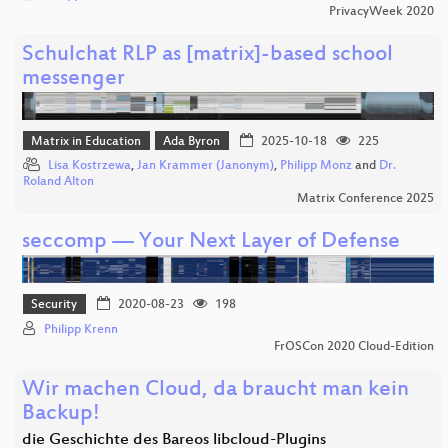
PrivacyWeek 2020
Schulchat RLP as [matrix]-based school
messenger
Matrix in Education
Ada Byron
2025-10-18
225
Lisa Kostrzewa
,
Jan Krammer (Janonym)
,
Philipp Monz
and
Dr.
Roland Alton
Matrix Conference 2025
seccomp — Your Next Layer of Defense
Security
2020-08-23
198
Philipp Krenn
FrOSCon 2020 Cloud-Edition
Wir machen Cloud, da braucht man kein
Backup!
die Geschichte des Bareos libcloud-Plugins