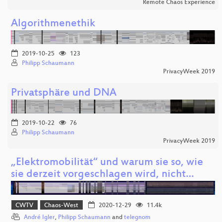
Remote Chaos Experience
Algorithmenethik
2019-10-25
123
Philipp Schaumann
PrivacyWeek 2019
Privatsphäre und DNA
2019-10-22
76
Philipp Schaumann
PrivacyWeek 2019
„Elektromobilität“ und warum sie so, wie
sie derzeit vorgeschlagen wird, nicht…
CWTV
Chaos-West
2020-12-29
11.4k
André Igler
,
Philipp Schaumann
and
telegnom