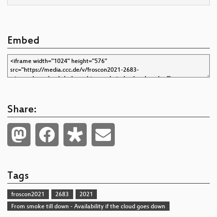
Embed
Share:
Tags
froscon2021
2683
2021
From smoke till down - Availability if the cloud goes down