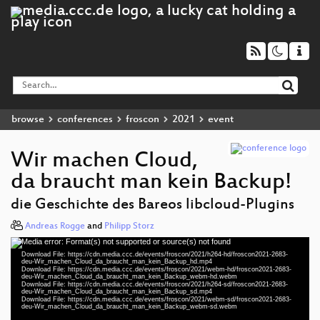
browse
conferences
froscon
2021
event
Wir machen Cloud,
da braucht man kein Backup!
die Geschichte des Bareos libcloud-Plugins
Andreas Rogge
and
Philipp Storz
Media error: Format(s) not supported or source(s) not found
Video
Download File: https://cdn.media.ccc.de/events/froscon/2021/h264-hd/froscon2021-2683-
Player
deu-Wir_machen_Cloud_da_braucht_man_kein_Backup_hd.mp4
Download File: https://cdn.media.ccc.de/events/froscon/2021/webm-hd/froscon2021-2683-
deu-Wir_machen_Cloud_da_braucht_man_kein_Backup_webm-hd.webm
Download File: https://cdn.media.ccc.de/events/froscon/2021/h264-sd/froscon2021-2683-
deu-Wir_machen_Cloud_da_braucht_man_kein_Backup_sd.mp4
Download File: https://cdn.media.ccc.de/events/froscon/2021/webm-sd/froscon2021-2683-
deu 1080p (mp4)
deu-Wir_machen_Cloud_da_braucht_man_kein_Backup_webm-sd.webm