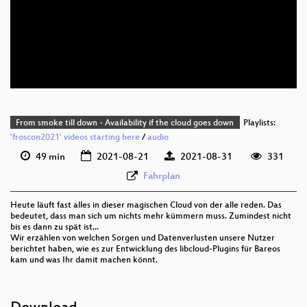
deu 1080p (webm)
deu 576p (mp4)
deu 576p (webm)
From smoke till down - Availability if the cloud goes down
Playlists:
'froscon2021' videos starting here
/
audio
49 min
2021-08-21
2021-08-31
331
Fahrplan
Heute läuft fast alles in dieser magischen Cloud von der alle reden. Das
bedeutet, dass man sich um nichts mehr kümmern muss. Zumindest nicht
bis es dann zu spät ist...
Wir erzählen von welchen Sorgen und Datenverlusten unsere Nutzer
berichtet haben, wie es zur Entwicklung des libcloud-Plugins für Bareos
kam und was Ihr damit machen könnt.