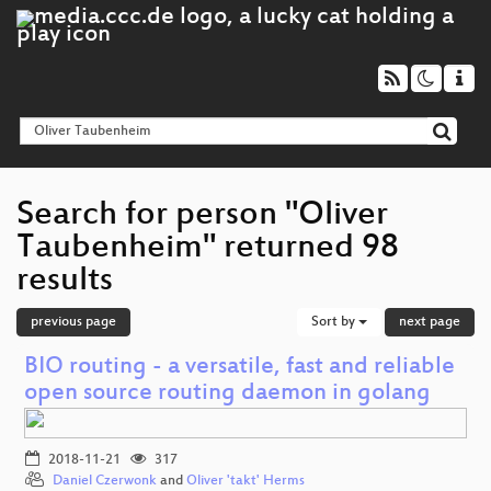
Search for person "Oliver
Taubenheim" returned 98
results
previous page
Sort by
next page
BIO routing - a versatile, fast and reliable
open source routing daemon in golang
2018-11-21
317
Daniel Czerwonk
and
Oliver 'takt' Herms