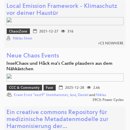
Local Emission Framework - Klimaschutz
vor deiner Haustür
ChaosZone
2021-12-27
316
Niklas Stein
rC3 NOWHERE
Neue Chaos Events
InselChaos und Håck ma’s Castle plaudern aus dem
Nähkästchen
CCC & Community
Fuse
2025-12-28
2.6k
Erwin Ernst "eest9" Steinhammer
,
lasii
,
Daniel
and
Niklas
39C3: Power Cycles
Ein creative commons Repository für
medizinische Metadatenmodelle zur
Harmonisierung der…