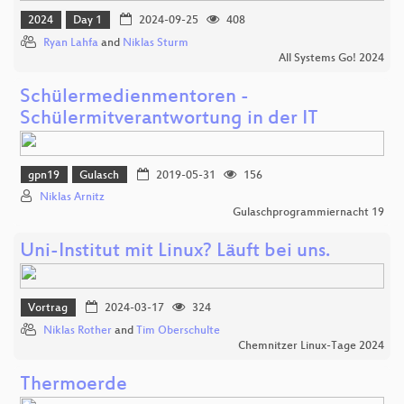
2024
Day 1
2024-09-25
408
Ryan Lahfa
and
Niklas Sturm
All Systems Go! 2024
Schülermedienmentoren -
Schülermitverantwortung in der IT
gpn19
Gulasch
2019-05-31
156
Niklas Arnitz
Gulaschprogrammiernacht 19
Uni-Institut mit Linux? Läuft bei uns.
Vortrag
2024-03-17
324
Niklas Rother
and
Tim Oberschulte
Chemnitzer Linux-Tage 2024
Thermoerde