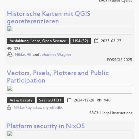
39C3: Power Cycles
Historische Karten mit QGIS
georeferenzieren
Ausbildung, Lehre, Open Science
HS4 (S2)
2025-03-27
328
Niklas Alt
and
Johannes Wagner
FOSSGIS 2025
Vectors, Pixels, Plotters and Public
Participation
Art & Beauty
Saal GLITCH
2024-12-28
940
Niklas Roy a.k.a. royrobotiks
38C3: Illegal Instructions
Platform security in NixOS