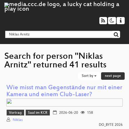
Search for person "Niklas
Arnitz" returned 41 results
Sort by
next page
Wie misst man Gegenstände nur mit einer
Kamera und einem Club-Laser?
Vortrag
Saal im KCR
2026-06-20
158
Niklas
DO_BYTE 2026