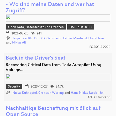
- Wo sind meine Daten und wer hat
Zugriff?
Open Data, Datenschutz und Lizenzen
HS1 (ZHG 011)
2026-03-25
241
Jesper Zedlitz
,
Dr. Dirk Gernhardt
,
Esther Menhard
,
HonkHase
and
Niklas Alt
FOSSGIS 2026
Back in the Driver's Seat
Recovering Critical Data from Tesla Autopilot Using
Voltage…
Security
2023-12-27
24.7k
Niclas Kühnapfel
,
Christian Werling
and
Hans Niklas Jacob - hnj
37C3: Unlocked
Nachhaltige Beschaffung mit Blick auf
Open Source