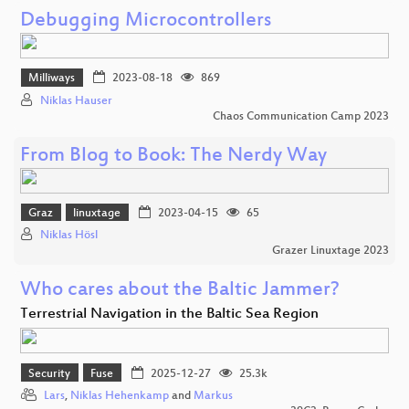
Debugging Microcontrollers
Milliways
2023-08-18
869
Niklas Hauser
Chaos Communication Camp 2023
From Blog to Book: The Nerdy Way
Graz
linuxtage
2023-04-15
65
Niklas Hösl
Grazer Linuxtage 2023
Who cares about the Baltic Jammer?
Terrestrial Navigation in the Baltic Sea Region
Security
Fuse
2025-12-27
25.3k
Lars
,
Niklas Hehenkamp
and
Markus