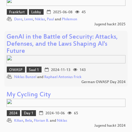
Frankfurt
Lobby
2025-06-08
45
Doro
,
Lenni
,
Niklas
,
Paul
and
Philemon
Jugend hackt 2025
GenAI in the Battle of Security: Attacks,
Defenses, and the Laws Shaping AI's
Future
OWASP
Saal 1
2024-11-13
143
Niklas Bunzel
and
Raphael Antonius Frick
German OWASP Day 2024
My Cycling City
2024
Day 1
2024-10-06
65
Kilian
,
Bela
,
Florian B.
and
Niklas
Jugend hackt 2024