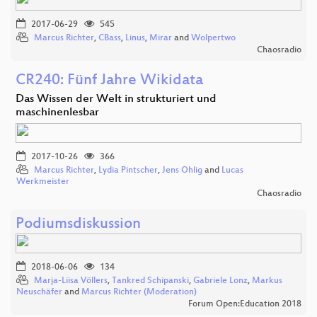
2017-06-29
545
Marcus Richter
,
CBass
,
Linus
,
Mirar
and
Wolpertwo
Chaosradio
CR240: Fünf Jahre Wikidata
Das Wissen der Welt in strukturiert und
maschinenlesbar
2017-10-26
366
Marcus Richter
,
Lydia Pintscher
,
Jens Ohlig
and
Lucas
Werkmeister
Chaosradio
Podiumsdiskussion
2018-06-06
134
Marja-Liisa Völlers
,
Tankred Schipanski
,
Gabriele Lonz
,
Markus
Neuschäfer
and
Marcus Richter (Moderation)
Forum Open:Education 2018