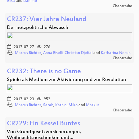
Elisa
and
Danimo
Chaosradio
CR237: Vier Jahre Neuland
Der netzpolitische Abwasch
2017-07-27
276
Marcus Richter
,
Anna Biselli
,
Christian Djeffal
and
Katharina Nocun
Chaosradio
CR232: There is no Game
Spiele als Medium zur Aktivierung und zur Revolution
2017-02-23
952
Marcus Richter
,
Sarah
,
Kathia
,
Miko
and
Markus
Chaosradio
CR229: Ein Kessel Buntes
Von Grundgesetzversicherungen,
Weihnachtsgeschenken und…