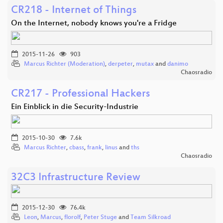
CR218 - Internet of Things
On the Internet, nobody knows you're a Fridge
2015-11-26
903
Marcus Richter (Moderation)
,
derpeter
,
mutax
and
danimo
Chaosradio
CR217 - Professional Hackers
Ein Einblick in die Security-Industrie
2015-10-30
7.6k
Marcus Richter
,
cbass
,
frank
,
linus
and
ths
Chaosradio
32C3 Infrastructure Review
2015-12-30
76.4k
Leon
,
Marcus
,
florolf
,
Peter Stuge
and
Team Silkroad