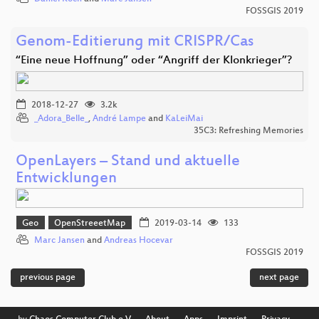
FOSSGIS 2019
Genom-Editierung mit CRISPR/Cas
“Eine neue Hoffnung” oder “Angriff der Klonkrieger”?
2018-12-27
3.2k
_Adora_Belle_
,
André Lampe
and
KaLeiMai
35C3: Refreshing Memories
OpenLayers – Stand und aktuelle
Entwicklungen
Geo
OpenStreeetMap
2019-03-14
133
Marc Jansen
and
Andreas Hocevar
FOSSGIS 2019
previous page
next page