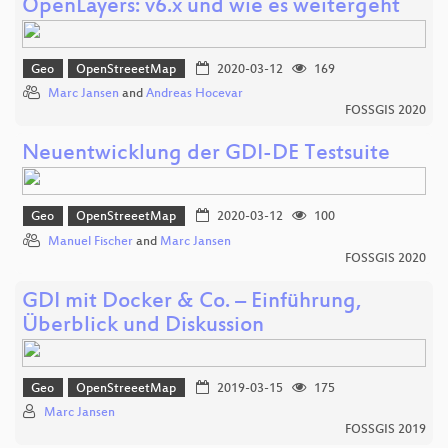
OpenLayers: v6.x und wie es weitergeht
Geo
OpenStreeetMap
2020-03-12
169
Marc Jansen
and
Andreas Hocevar
FOSSGIS 2020
Neuentwicklung der GDI-DE Testsuite
Geo
OpenStreeetMap
2020-03-12
100
Manuel Fischer
and
Marc Jansen
FOSSGIS 2020
GDI mit Docker & Co. – Einführung,
Überblick und Diskussion
Geo
OpenStreeetMap
2019-03-15
175
Marc Jansen
FOSSGIS 2019