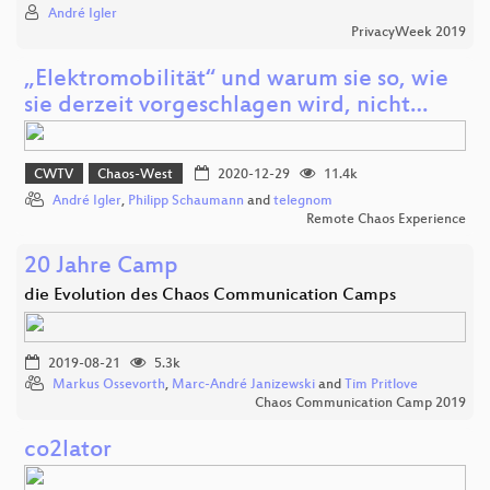
André Igler
PrivacyWeek 2019
„Elektromobilität“ und warum sie so, wie
sie derzeit vorgeschlagen wird, nicht…
CWTV
Chaos-West
2020-12-29
11.4k
André Igler
,
Philipp Schaumann
and
telegnom
Remote Chaos Experience
20 Jahre Camp
die Evolution des Chaos Communication Camps
2019-08-21
5.3k
Markus Ossevorth
,
Marc-André Janizewski
and
Tim Pritlove
Chaos Communication Camp 2019
co2lator