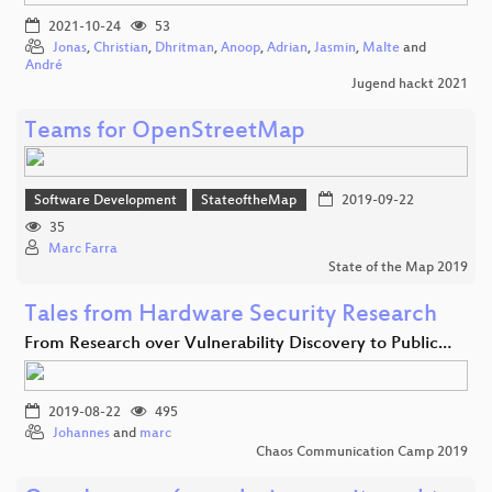
2021-10-24
53
Jonas
,
Christian
,
Dhritman
,
Anoop
,
Adrian
,
Jasmin
,
Malte
and
André
Jugend hackt 2021
Teams for OpenStreetMap
Software Development
StateoftheMap
2019-09-22
35
Marc Farra
State of the Map 2019
Tales from Hardware Security Research
From Research over Vulnerability Discovery to Public…
2019-08-22
495
Johannes
and
marc
Chaos Communication Camp 2019