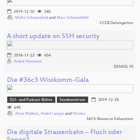
2019-12-10
340
Malte Schoenefeld
and
Marc Schoenefeld
CCCB Datengarten
A short update on SSH security
2018-11-22
454
André Niemann
DENOG 10
Die #36c3 Wisskomm-Gala
DLF- und Podcast-Bühne
Sendezentrum
2019-12-28
690
Anna Müllner
,
André Lampe
and
Nicolas
36C3: Resource Exhaustion
Die digitale Strassenbahn – Fluch oder