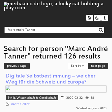
Search for person "Marc André
Tanner" returned 126 results
previous page
Sort by
next page
Digitale Selbstbestimmung – welcher
Weg für die Schweiz und Europa?
Ethik, Wissenschaft & Gesellschaft
2020-02-22
38
André Golliez
Winterkongress 2020