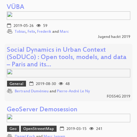
VÜBA
2019-05-26
59
Tobias
,
Felix
,
Frederik
and
Marc
Jugend hackt 2019
Social Dynamics in Urban Context
(SoDUCo) : Open tools, models, and data
– Paris and its…
General
2019-08-30
48
Bertrand Duménieu
and
Pierre-André Le Ny
FOSS4G 2019
GeoServer Demosession
Geo
OpenStreeetMap
2019-03-15
241
Daniel Koch
and
Marc Jansen