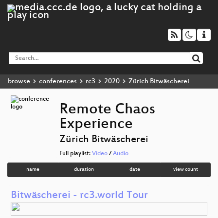
browse
conferences
rc3
2020
Zürich Bitwäscherei
Remote Chaos
Experience
Zürich Bitwäscherei
Full playlist:
Video
/
Audio
name
duration
date
view count
Bitwäscherei - rc3.world Tour