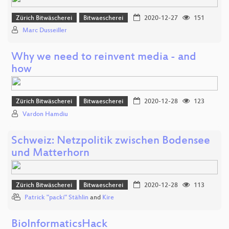
Zürich Bitwäscherei
Bitwaescherei
2020-12-27
151
Marc Dusseiller
Why we need to reinvent media - and
how
Zürich Bitwäscherei
Bitwaescherei
2020-12-28
123
Vardon Hamdiu
Schweiz: Netzpolitik zwischen Bodensee
und Matterhorn
Zürich Bitwäscherei
Bitwaescherei
2020-12-28
113
Patrick "packi" Stählin
and
Kire
BioInformaticsHack