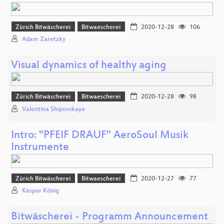
Zürich Bitwäscherei
Bitwaescherei
2020-12-28
106
Adam Zaretzky
Visual dynamics of healthy aging
Zürich Bitwäscherei
Bitwaescherei
2020-12-28
98
Valentina Shipovskaya
Intro: "PFEIF DRAUF" AeroSoul Musik
Instrumente
Zürich Bitwäscherei
Bitwaescherei
2020-12-27
77
Kaspar König
Bitwäscherei - Programm Announcement