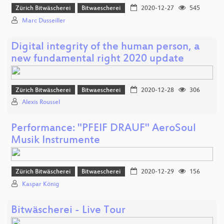
Zürich Bitwäscherei
Bitwaescherei
2020-12-27
545
Marc Dusseiller
Digital integrity of the human person, a
new fundamental right 2020 update
Zürich Bitwäscherei
Bitwaescherei
2020-12-28
306
Alexis Roussel
Performance: "PFEIF DRAUF" AeroSoul
Musik Instrumente
Zürich Bitwäscherei
Bitwaescherei
2020-12-29
156
Kaspar König
Bitwäscherei - Live Tour