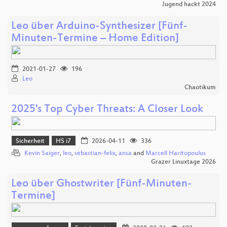
Jugend hackt 2024
Leo über Arduino-Synthesizer [Fünf-
Minuten-Termine – Home Edition]
2021-01-27
196
Leo
Chaotikum
2025's Top Cyber Threats: A Closer Look
Sicherheit
HS i7
2026-04-11
336
Kevin Saiger
,
leo
,
sebastian-felix
,
ansa
and
Marcell Haritopoulus
Grazer Linuxtage 2026
Leo über Ghostwriter [Fünf-Minuten-
Termine]