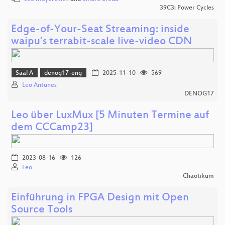
39C3: Power Cycles
Edge-of-Your-Seat Streaming: inside
waipu’s terrabit-scale live-video CDN
Saal A
denog17-eng
2025-11-10
569
Leo Antunes
DENOG17
Leo über LuxMux [5 Minuten Termine auf
dem CCCamp23]
2023-08-16
126
Leo
Chaotikum
Einführung in FPGA Design mit Open
Source Tools