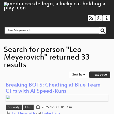
Search for person "Leo
Meyerovich" returned 33
results
Sort by
next page
Breaking BOTS: Cheating at Blue Team
CTFs with AI Speed-Runs
Security
One
2025-12-30
7.4k
Leo Meyerovich
and
Sindre Breda