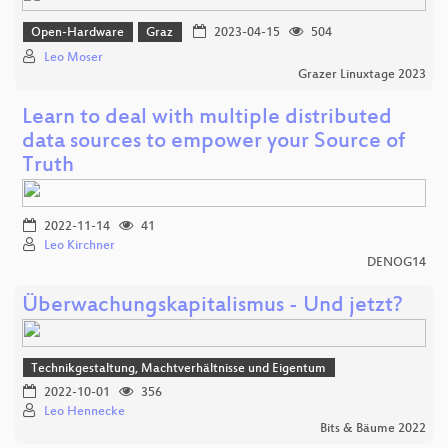
Open-Hardware
Graz
2023-04-15
504
Leo Moser
Grazer Linuxtage 2023
Learn to deal with multiple distributed
data sources to empower your Source of
Truth
2022-11-14
41
Leo Kirchner
DENOG14
Überwachungskapitalismus - Und jetzt?
Technikgestaltung, Machtverhältnisse und Eigentum
2022-10-01
356
Leo Hennecke
Bits & Bäume 2022