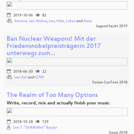
2019-10-06
82
Simeon
,
Jan-Andrej
,
Leo
,
Felix
,
Lukas
and
Anna
Jugend hackt 2019
Ban Nuclear Weapons! Mit der
Friedensnobelpreisträgerin 2017
unterwegs zum…
2018-06-30
22
Leo Axt
and
ICAN
Fusion ConTent 2018
The Realm of Too Many Options
Write, record, mix and actually finish your music
2018-10-28
129
Leo T. “SirRiffsAlot” Bazyar
Sonoj 2018