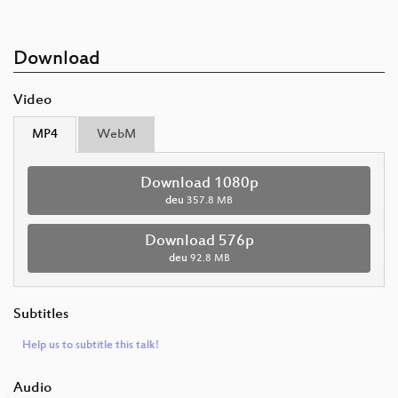
Download
Video
MP4
WebM
Download 1080p
deu
357.8 MB
Download 576p
deu
92.8 MB
Subtitles
Help us to subtitle this talk!
Audio