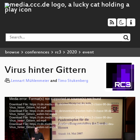
browse
conferences
rc3
2020
event
Virus hinter Gittern
Lennart Mühlenmeier
and
Timo Stukenberg
Media error: Format(s) not supported or source(s) not found
Video
Download File: https://cdn.media.ccc.de/events/rc3/h264-hd/rc3-cbase-96-deu-
Player
Virus_hinter_Gittern_hd.mp4
Download File: https://cdn.media.ccc.de/events/rc3/webm-hd/rc3-cbase-96-deu-
Virus_hinter_Gittern_webm-hd.webm
Download File: https://cdn.media.ccc.de/events/rc3/h264-sd/rc3-cbase-96-deu-
Virus_hinter_Gittern_sd.mp4
Download File: https://cdn.media.ccc.de/events/rc3/webm-sd/rc3-cbase-96-deu-
deu 1080p (mp4)
Virus_hinter_Gittern_webm-sd.webm
deu 1080p (webm)