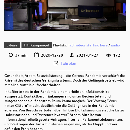
deu 576p (mp4)
deu 576p (webm)
c-base
HH Kampnagel
Playlists:
'rc3' videos starting here
/
audio
37 min
2020-12-28
2021-01-27
172
Fahrplan
Gesundheit, Arbeit, Resozialisierung – die Corona-Pandemie verschärft die
Krise(n) des deutschen Gefängnissystems. Doch der Gefängnisbetrieb wird
mit allen Mitteln aufrechterhalten.
Inhaftierte sind in der Pandemie einem erhöhten Infektionsrisiko
ausgesetzt. Kontaktbeschränkungen sind unter Bediensteten und
Mitgefangenen auf engstem Raum kaum möglich. Der Vortrag "Virus
hinter Gittern" macht deutlich, wie die Gefängnisse in der Pandemie
agieren: Von Besuchsverboten über hilflose Digitalisierungsversuche bis zu
Isolierstationen und "systemrelevanter" Arbeit. Mithilfe von
Informationsfreiheitsgesetz-Anfragen, internen Parlamentsdokumenten,
und Verträgen der Justizministerien zeigen wir, ob das klappt und wer
dafür den Preis bezahlt.