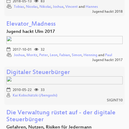
2018-05-13
83
Tobias
,
Nicolas
,
Nikolai
,
Joshua
,
Vincent
and
Hannes
Jugend hackt 2018
Elevator_Madness
Jugend hackt Ulm 2017
2017-10-01
32
Joshua
,
Moritz
,
Peter
,
Leon
,
Fabian
,
Simon
,
Henning
and
Paul
Jugend hackt 2017
Digitaler Steuerbürger
2010-05-22
33
Kai Kobschätzki (/bengoshi)
SIGINT10
Die Verwaltung rüstet auf - der digitale
Steuerbürger
Gefahren, Nutzen, Risiken für Jedermann