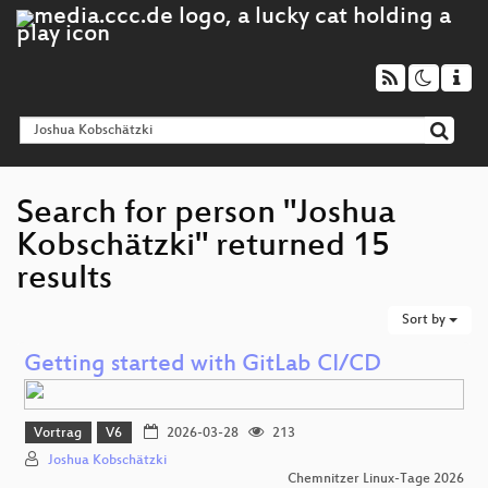
Search for person "Joshua
Kobschätzki" returned 15
results
Sort by
Getting started with GitLab CI/CD
Vortrag
V6
2026-03-28
213
Joshua Kobschätzki
Chemnitzer Linux-Tage 2026