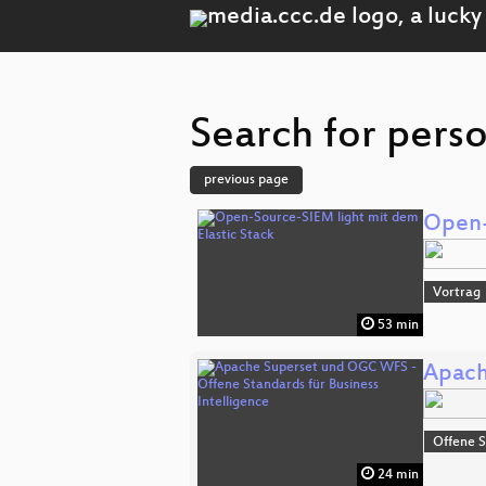
Search for pers
previous page
Open-
Vortrag
53 min
Apach
Offene S
24 min