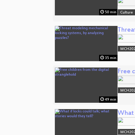
50 min
Culture
Threa
MCH2022
35 min
Free c
MCH2022
49 min
What i
MCH2022