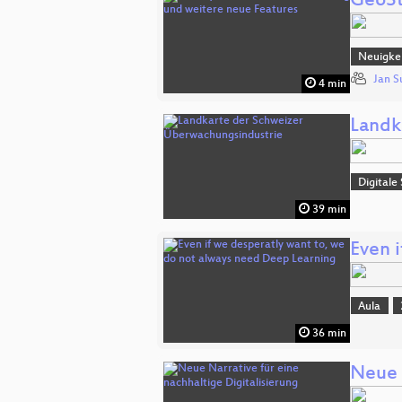
GeoSt
Neuigkei
Jan S
4 min
Landk
Digitale
39 min
Even 
Aula
36 min
Neue 