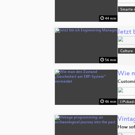
Smarte n
44 min
Jetzt
Culture
56 min
Wie m
Customi
46 min
I f*cked
Vinta
How sof