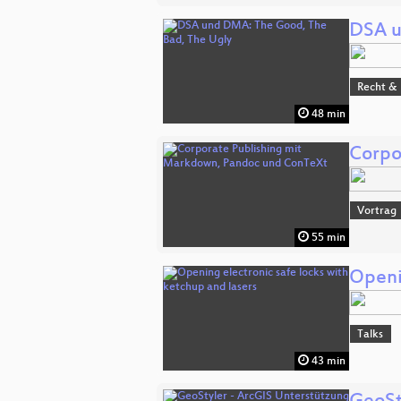
DSA u
Recht & 
48 min
Corpo
Vortrag
55 min
Openi
Talks
43 min