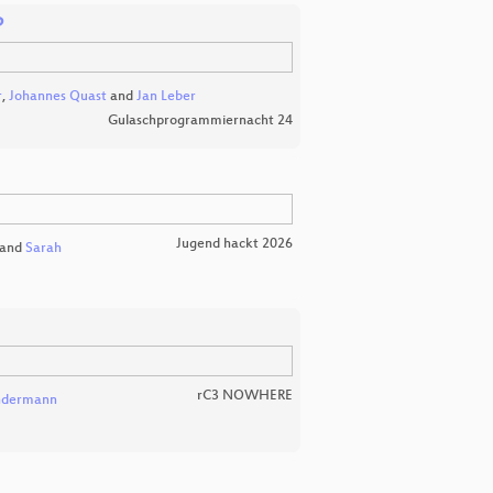
P
r
,
Johannes Quast
and
Jan Leber
Gulaschprogrammiernacht 24
Jugend hackt 2026
and
Sarah
rC3 NOWHERE
ndermann