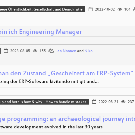
eue Öffentlichkeit, Gesellschaft und Demokratie
2022-10-02
104
 bin ich Engineering Manager
2023-08-05
155
Jan Nonnen
and
Niko
an den Zustand „Gescheitert am ERP-System“
zing der ERP-Software kivitendo mit git und…
 up and here is how & why - How to handle mistakes
2022-08-21
237
ge programming: an archaeological journey into
tware development evolved in the last 30 years