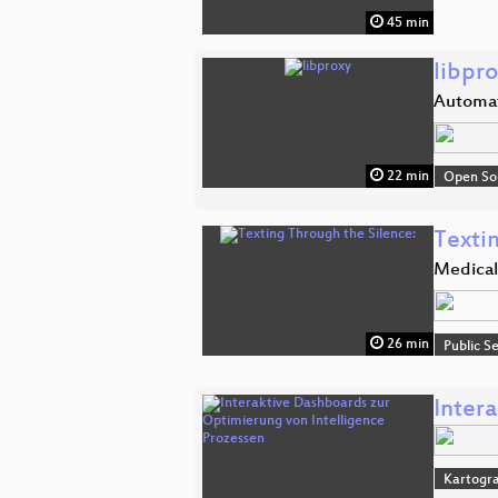
45 min
libpr
Automat
22 min
Open So
Texti
Medical
26 min
Public S
Inter
Kartogra