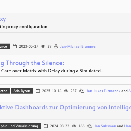
oxy
ic proxy configuration
urce
2023-05-27
39
Jan-Michael Brummer
ng Through the Silence:
 Care over Matrix with Delay during a Simulated…
ector
Ada Byron
2025-10-16
237
Jan-Lukas Furmanek
and
A
aktive Dashboards zur Optimierung von Intelli
phie und Visualisierung
2024-03-22
166
Jan Suleiman
and
Hann