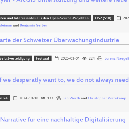
yler - ArcGIS Unterstützung und weitere neue
ten und Interessantes aus den Open-Source-Projekten
HS2 (S10)
202
uleiman
and
Benjamin Gerber
arte der Schweizer Überwachungsindustrie
 Selbstverteidigung
Festsaal
2025-03-01
224
Lorenz Naegeli
if we desperatly want to, we do not always nee
2024
2024-10-18
133
Jan Werth
and
Christopher Wetekamp
Narrative für eine nachhaltige Digitalisierung