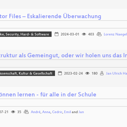
tor Files – Eskalierende Überwachung
e, Security, Hard- & Software
2024-03-01
403
Lorenz Naegel
truktur als Gemeingut, oder wir holen uns das I
issenschaft, Kultur & Gesellschaft
2023-02-24
180
Jan Ulrich H
önnen lernen - für alle in der Schule
07-21
35
André
,
Anna
,
Cedric
,
Emil
and
Jan