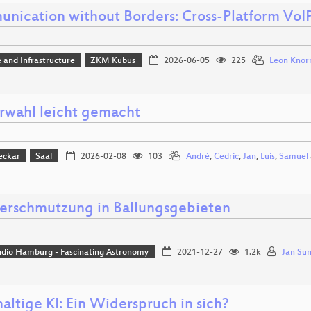
nication without Borders: Cross-Platform VoI
 and Infrastructure
ZKM Kubus
2026-06-05
225
Leon Knor
rwahl leicht gemacht
eckar
Saal
2026-02-08
103
André
,
Cedric
,
Jan
,
Luis
,
Samuel
verschmutzung in Ballungsgebieten
udio Hamburg - Fascinating Astronomy
2021-12-27
1.2k
Jan Su
altige KI: Ein Widerspruch in sich?