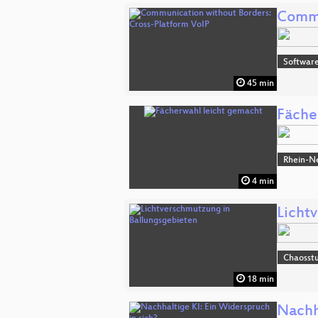
Commu
Software
45 min
Fäche
Rhein-N
4 min
Licht
Chaosst
18 min
Nachh