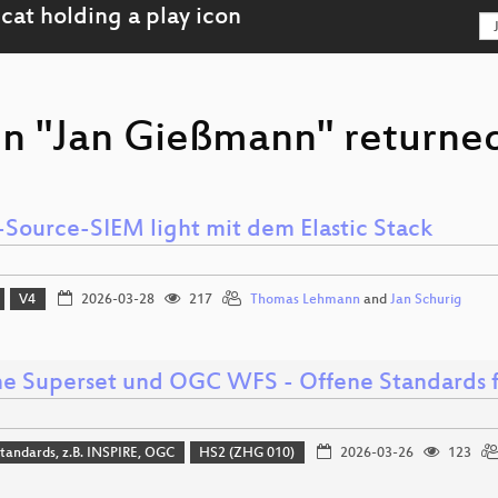
on "Jan Gießmann" returned
Source-SIEM light mit dem Elastic Stack
V4
2026-03-28
217
Thomas Lehmann
and
Jan Schurig
e Superset und OGC WFS - Offene Standards fü
tandards, z.B. INSPIRE, OGC
HS2 (ZHG 010)
2026-03-26
123