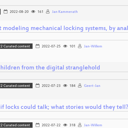
2022-08-20
161
Jan Kammerath
t modeling mechanical locking systems, by anal
 Curated content
2022-07-25
101
Jan-Willem
hildren from the digital stranglehold
 Curated content
2022-07-23
184
Geert-Jan
f locks could talk; what stories would they tell
 Curated content
2022-07-22
318
Jan-Willem