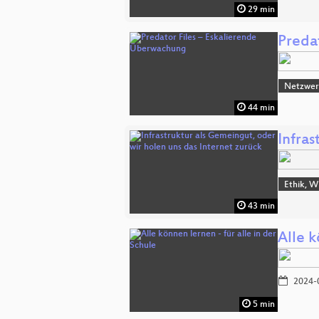
29 min
Preda
Netzwerk
44 min
Infras
Ethik, W
43 min
Alle k
2024-
5 min