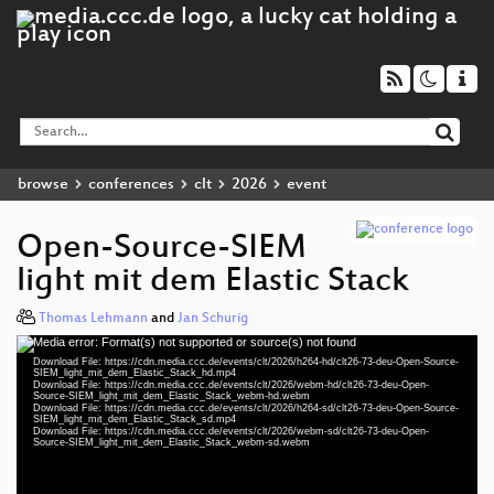
browse
conferences
clt
2026
event
Open-Source-SIEM
light mit dem Elastic Stack
Thomas Lehmann
and
Jan Schurig
Media error: Format(s) not supported or source(s) not found
Video
Download File: https://cdn.media.ccc.de/events/clt/2026/h264-hd/clt26-73-deu-Open-Source-
Player
SIEM_light_mit_dem_Elastic_Stack_hd.mp4
Download File: https://cdn.media.ccc.de/events/clt/2026/webm-hd/clt26-73-deu-Open-
Source-SIEM_light_mit_dem_Elastic_Stack_webm-hd.webm
Download File: https://cdn.media.ccc.de/events/clt/2026/h264-sd/clt26-73-deu-Open-Source-
SIEM_light_mit_dem_Elastic_Stack_sd.mp4
Download File: https://cdn.media.ccc.de/events/clt/2026/webm-sd/clt26-73-deu-Open-
deu 1080p (mp4)
Source-SIEM_light_mit_dem_Elastic_Stack_webm-sd.webm
deu 1080p (webm)