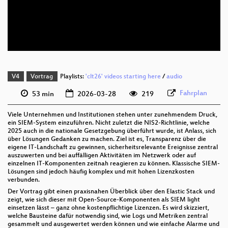
deu 576p (mp4)
deu 576p (webm)
V4
Vortrag
Playlists:
'clt26' videos starting here
/
audio
Fahrplan
53 min
2026-03-28
219
Viele Unternehmen und Institutionen stehen unter zunehmendem Druck,
ein SIEM-System einzuführen. Nicht zuletzt die NIS2-Richtlinie, welche
2025 auch in die nationale Gesetzgebung überführt wurde, ist Anlass, sich
über Lösungen Gedanken zu machen. Ziel ist es, Transparenz über die
eigene IT-Landschaft zu gewinnen, sicherheitsrelevante Ereignisse zentral
auszuwerten und bei auffälligen Aktivitäten im Netzwerk oder auf
einzelnen IT-Komponenten zeitnah reagieren zu können. Klassische SIEM-
Lösungen sind jedoch häufig komplex und mit hohen Lizenzkosten
verbunden.
Der Vortrag gibt einen praxisnahen Überblick über den Elastic Stack und
zeigt, wie sich dieser mit Open-Source-Komponenten als SIEM light
einsetzen lässt – ganz ohne kostenpflichtige Lizenzen. Es wird skizziert,
welche Bausteine dafür notwendig sind, wie Logs und Metriken zentral
gesammelt und ausgewertet werden können und wie einfache Alarme und