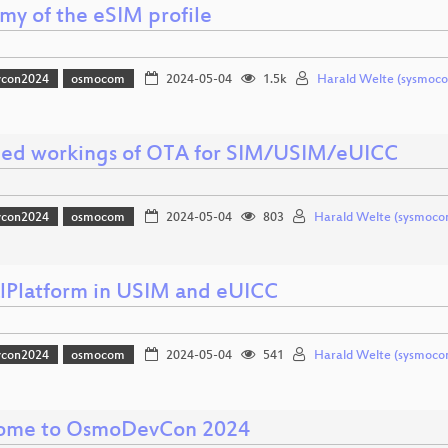
my of the eSIM profile
vcon2024
osmocom
2024-05-04
1.5k
Harald Welte (sysmoc
led workings of OTA for SIM/USIM/eUICC
vcon2024
osmocom
2024-05-04
803
Harald Welte (sysmoco
lPlatform in USIM and eUICC
vcon2024
osmocom
2024-05-04
541
Harald Welte (sysmoco
ome to OsmoDevCon 2024