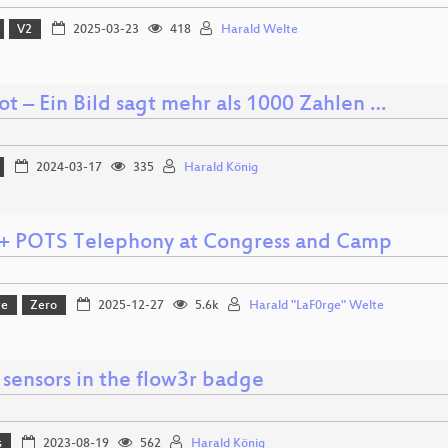
V2
2025-03-23
418
Harald Welte
t – Ein Bild sagt mehr als 1000 Zahlen …
2024-03-17
335
Harald König
+ POTS Telephony at Congress and Camp
re
Zero
2025-12-27
5.6k
Harald "LaF0rge" Welte
 sensors in the flow3r badge
s
2023-08-19
562
Harald König