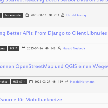
ng Started: Reading Bosch Sensor Data on the
Andromeda
2025-08-11
203
Harald Koenig
ing Better APIs: From Django to Client Librarie
lung
HS i7
2025-04-26
546
Harald Nezbeda
önnen OpenStreetMap und QGIS einen Wegewa
richte
HS3 (S1)
2025-03-27
159
Harald Hartmann
Source für Mobilfunknetze