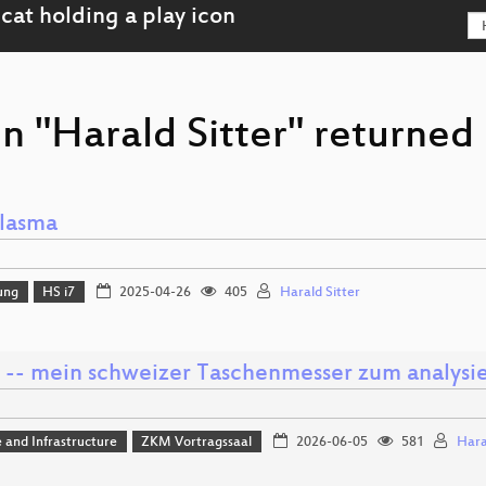
n "Harald Sitter" returned 
lasma
ung
HS i7
2025-04-26
405
Harald Sitter
e -- mein schweizer Taschenmesser zum analys
 and Infrastructure
ZKM Vortragssaal
2026-06-05
581
Hara