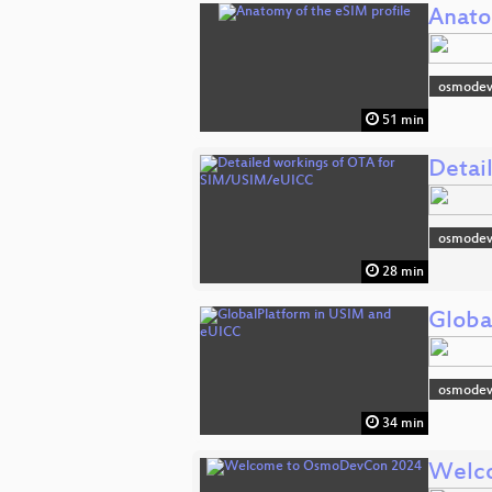
Anato
osmode
51 min
Detai
osmode
28 min
Globa
osmode
34 min
Welc