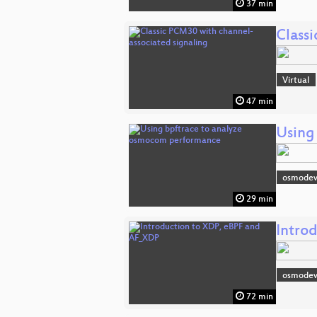
37 min
Class
Virtual
47 min
Using
osmode
29 min
Intro
osmode
72 min