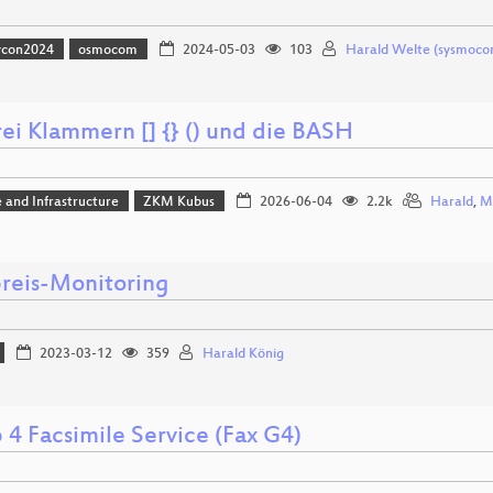
vcon2024
osmocom
2024-05-03
103
Harald Welte (sysmoco
rei Klammern [] {} () und die BASH
 and Infrastructure
ZKM Kubus
2026-06-04
2.2k
Harald
,
Ma
preis-Monitoring
2023-03-12
359
Harald König
 4 Facsimile Service (Fax G4)