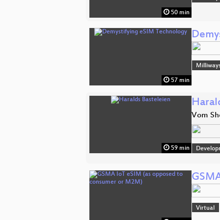
50 min
Demys
Milliway
57 min
Haral
Vom She
59 min
Develop
GSMA 
Virtual