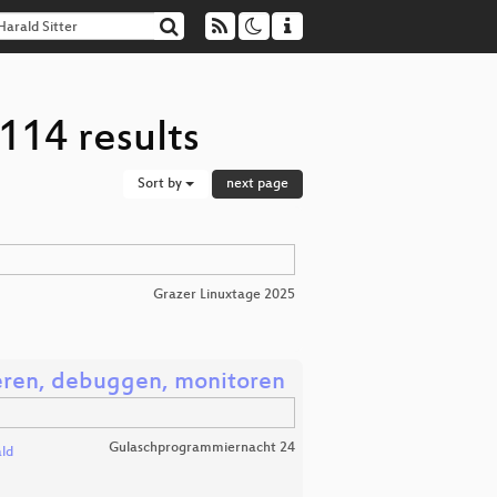
114 results
Sort by
next page
Grazer Linuxtage 2025
ieren, debuggen, monitoren
Gulaschprogrammiernacht 24
ld