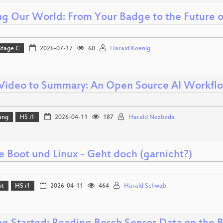
ng Our World: From Your Badge to the Future o
Stage C
2026-07-17
60
Harald Koenig
Video to Summary: An Open Source AI Workfl
ung
HS i1
2026-04-11
187
Harald Nezbeda
e Boot und Linux - Geht doch (garnicht?)
it
HS i1
2026-04-11
464
Harald Schwab