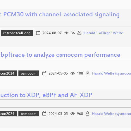
ic PCM30 with channel-associated signaling
retronetcall-eng
2024-08-07
36
Harald "LaF0rge" Welte
 bpftrace to analyze osmocom performance
vcon2024
osmocom
2024-05-05
108
Harald Welte (sysmoco
duction to XDP, eBPF and AF_XDP
vcon2024
osmocom
2024-05-05
968
Harald Welte (sysmoco