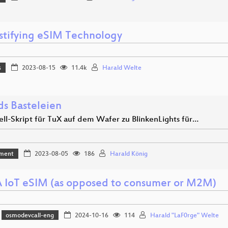
tifying eSIM Technology
s
2023-08-15
11.4k
Harald Welte
ds Basteleien
ll-Skript für TuX auf dem Wafer zu BlinkenLights für…
ment
2023-08-05
186
Harald König
IoT eSIM (as opposed to consumer or M2M)
osmodevcall-eng
2024-10-16
114
Harald "LaF0rge" Welte