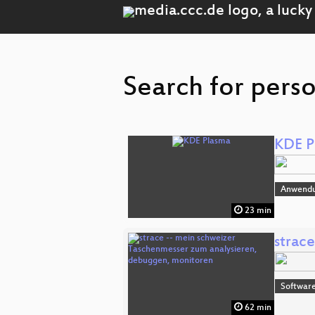
Search for perso
KDE P
Anwend
23 min
strac
Software
62 min