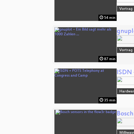
Vortrag
54 min
gnuplo
Vortrag
87 min
ISDN 
Hardwa
35 min
Bosch
Milliway