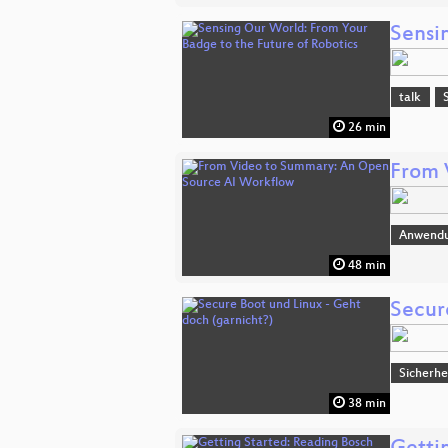
Sensi
talk
26 min
From 
Anwend
48 min
Secur
Sicherhe
38 min