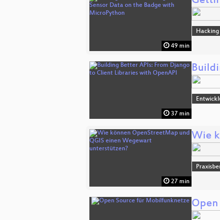
Getti
Hacking
49 min
Build
Entwick
37 min
Wie k
Praxisbe
27 min
Open 