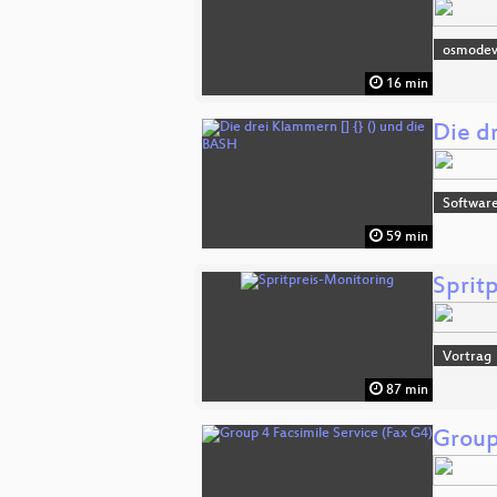
osmode
16 min
Die d
Software
59 min
Sprit
Vortrag
87 min
Group