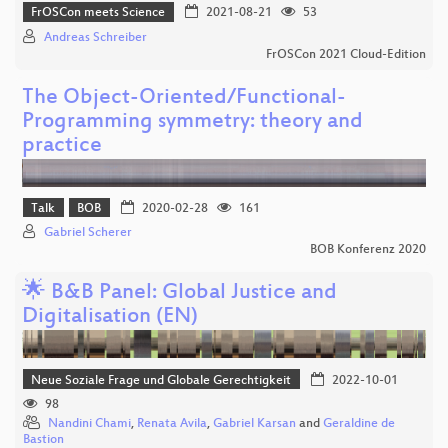
FrOSCon meets Science
2021-08-21
53
Andreas Schreiber
FrOSCon 2021 Cloud-Edition
The Object-Oriented/Functional-
Programming symmetry: theory and
practice
Talk
BOB
2020-02-28
161
Gabriel Scherer
BOB Konferenz 2020
🌟 B&B Panel: Global Justice and
Digitalisation (EN)
Neue Soziale Frage und Globale Gerechtigkeit
2022-10-01
98
Nandini Chami
,
Renata Avila
,
Gabriel Karsan
and
Geraldine de
Bastion