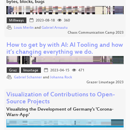
bytes, blocks, bugs
Milliways
2023-08-18
360
Louis Merlin
and
Gabriel Arnautu
Chaos Communication Camp 2023
How to get by with AI: AI Tooling and how
it’s changing everything we do.
Graz
linuxtage
2023-04-15
471
Gabriel Schanner
and
Johanna Rock
Grazer Linuxtage 2023
Visualization of Contributions to Open-
Source Projects
Visualizing the Development of Germany's 'Corona-
Warn-App'