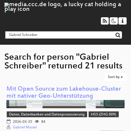
Search for person "Gabriel
Schreiber" returned 21 results
Sort by
Mit Open Source zum Lakehouse-Cluster
mit nativer Geo-Unterstützung
Daten, Datenbanken und Datenprozessierung
HS3 (ZHG 009)
2026-03-25
84
Gabriel Musial