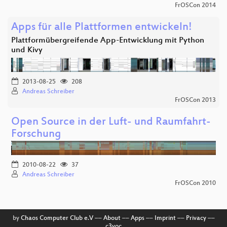
FrOSCon 2014
Apps für alle Plattformen entwickeln!
Plattformübergreifende App-Entwicklung mit Python
und Kivy
2013-08-25
208
Andreas Schreiber
FrOSCon 2013
Open Source in der Luft- und Raumfahrt-
Forschung
2010-08-22
37
Andreas Schreiber
FrOSCon 2010
by
Chaos Computer Club e.V
––
About
––
Apps
––
Imprint
––
Privacy
––
c3voc