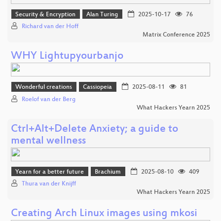
Security & Encryption
Alan Turing
2025-10-17
76
Richard van der Hoff
Matrix Conference 2025
WHY Lightupyourbanjo
Wonderful creations
Cassiopeia
2025-08-11
81
Roelof van der Berg
What Hackers Yearn 2025
Ctrl+Alt+Delete Anxiety; a guide to
mental wellness
Yearn for a better future
Brachium
2025-08-10
409
Thura van der Knijff
What Hackers Yearn 2025
Creating Arch Linux images using mkosi