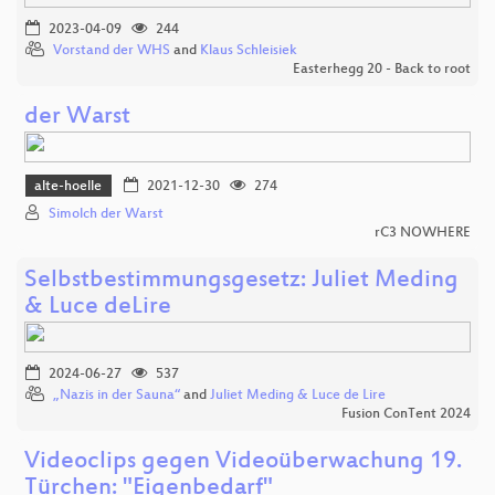
2023-04-09
244
Vorstand der WHS
and
Klaus Schleisiek
Easterhegg 20 - Back to root
der Warst
alte-hoelle
2021-12-30
274
Simolch der Warst
rC3 NOWHERE
Selbstbestimmungsgesetz: Juliet Meding
& Luce deLire
2024-06-27
537
„Nazis in der Sauna“
and
Juliet Meding & Luce de Lire
Fusion ConTent 2024
Videoclips gegen Videoüberwachung 19.
Türchen: "Eigenbedarf"