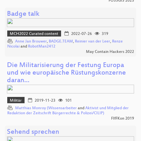
FOSSGIS 2023
Badge talk
MCH2022 Curated content
2022-07-26
319
Anne Jan Brouwer
,
BADGE.TEAM
,
Reinier van der Leer
,
Renze
Nicolai
and
RobotMan2412
May Contain Hackers 2022
Die Militarisierung der Festung Europa
und wie europäische Rüstungskonzerne
daran…
Militär
2019-11-23
101
Matthias Monroy (Wissensarbeiter
and
Aktivist und Mitglied der
Redaktion der Zeitschrift Bürgerrechte & Polizei/CILIP)
FIfFKon 2019
Sehend sprechen