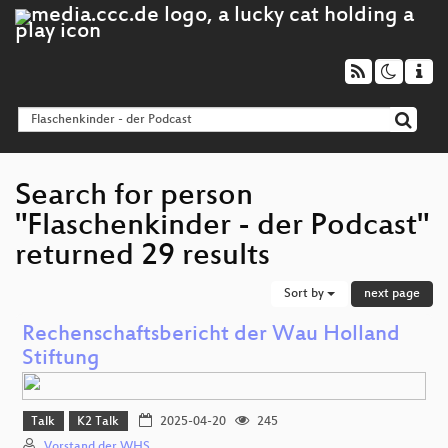
Search for person
"Flaschenkinder - der Podcast"
returned 29 results
Sort by
next page
Rechenschaftsbericht der Wau Holland
Stiftung
Talk
K2 Talk
2025-04-20
245
Vorstand der WHS