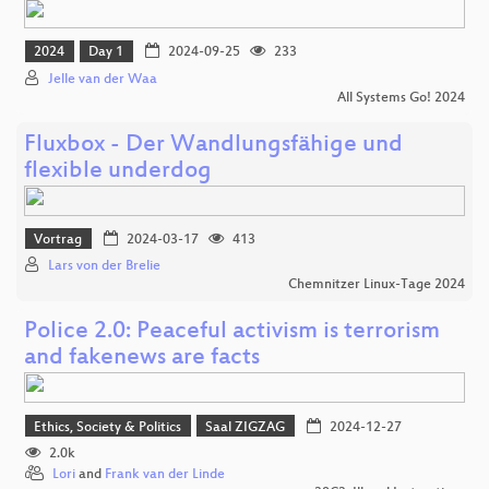
2024
Day 1
2024-09-25
233
Jelle van der Waa
All Systems Go! 2024
Fluxbox - Der Wandlungsfähige und
flexible underdog
Vortrag
2024-03-17
413
Lars von der Brelie
Chemnitzer Linux-Tage 2024
Police 2.0: Peaceful activism is terrorism
and fakenews are facts
Ethics, Society & Politics
Saal ZIGZAG
2024-12-27
2.0k
Lori
and
Frank van der Linde