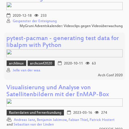
2020-12-18
233
Gespenster der Enteignung
MyGruni Adventskalender: Videoclips gegen Videoüberwachung
pytest-pacman - generating test data for
libalpm with Python
archlinux
archconf2020
2020-10-11
63
Jelle van der waa
Arch Conf 2020
Visualisierung und Analyse von
Satellitenbildern mit der EnMAP-Box
Rasterdaten und Fernerkundung
2023-03-16
274
Andreas Janz
,
Benjamin Jakimow
,
Fabian Thiel
,
Patrick Hostert
and
Sebastian van der Linden